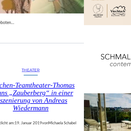
geboten…
THEATER
chen-Teamtheater-Thomas
ns „Zauberberg“ in einer
nszenierung von Andreas
Wiedermann
licht am:
19. Januar 2019
von
Michaela Schabel