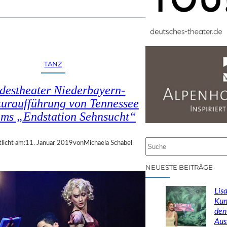
TANZ
destheater Niederbayern-
turaufführung von Tennessee
ams „Endstation Sehnsucht“
S
licht am:
11. Januar 2019
von
Michaela Schabel
u
c
NEUESTE BEITRÄGE
h
e
Lisa
n
Kun
den
Aus