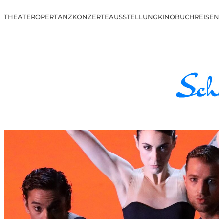
THEATER
OPER
TANZ
KONZERTE
AUSSTELLUNG
KINO
BUCH
REISEN