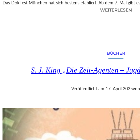
Das Dok.fest München hat sich bestens etabliert. Ab dem 7. Mai gibt 
:
WEITERLESEN
M
Ü
N
C
H
E
BÜCHER
N
–
S. J. King „Die Zeit-Agenten – Jag
D
O
K
Veröffentlicht am:
17. April 2025
von
U
M
E
N
T
A
R