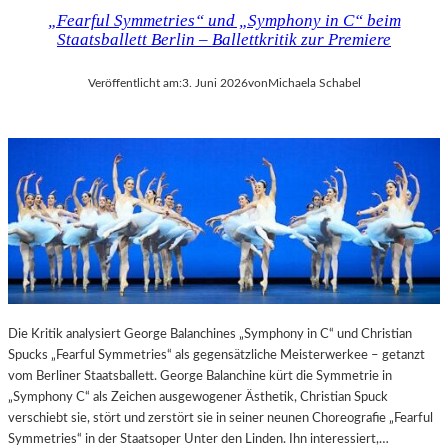
„Fearful Symmetries“ und „Symphony in C“ beim
Staatsballett Berlin – Ballettkritik zur Premiere
Veröffentlicht am:
3. Juni 2026
von
Michaela Schabel
Die Kritik analysiert George Balanchines „Symphony in C“ und Christian
Spucks „Fearful Symmetries“ als gegensätzliche Meisterwerkee – getanzt
vom Berliner Staatsballett. George Balanchine kürt die Symmetrie in
„Symphony C“ als Zeichen ausgewogener Ästhetik, Christian Spuck
verschiebt sie, stört und zerstört sie in seiner neunen Choreografie „Fearful
Symmetries“ in der Staatsoper Unter den Linden. Ihn interessiert,…