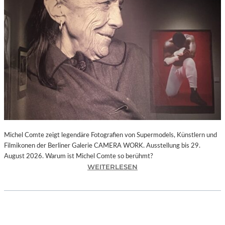
I
E
D
E
R
F
A
R
B
E
N
.
P
Michel Comte zeigt legendäre Fotografien von Supermodels, Künstlern und
A
Filmikonen der Berliner Galerie CAMERA WORK. Ausstellung bis 29.
U
August 2026. Warum ist Michel Comte so berühmt?
L
:
WEITERLESEN
S
„
I
M
G
I
N
C
A
H
C