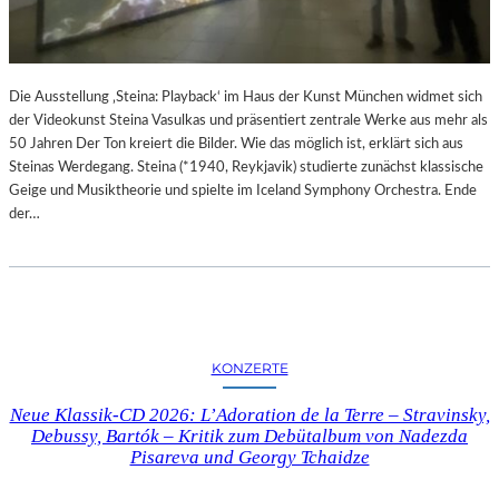
N
M
D
U
Ä
S
R
“
E
Die Ausstellung ‚Steina: Playback‘ im Haus der Kunst München widmet sich
I
F
der Videokunst Steina Vasulkas und präsentiert zentrale Werke aus mehr als
M
O
50 Jahren Der Ton kreiert die Bilder. Wie das möglich ist, erklärt sich aus
M
T
Steinas Werdegang. Steina (*1940, Reykjavik) studierte zunächst klassische
U
O
Geige und Musiktheorie und spielte im Iceland Symphony Orchestra. Ende
S
G
der…
E
R
U
A
M
F
B
I
A
E
R
N
B
KONZERTE
I
E
N
R
Neue Klassik-CD 2026: L’Adoration de la Terre – Stravinsky,
D
I
Debussy, Bartók – Kritik zum Debütalbum von Nadezda
E
N
Pisareva und Georgy Tchaidze
R
I
G