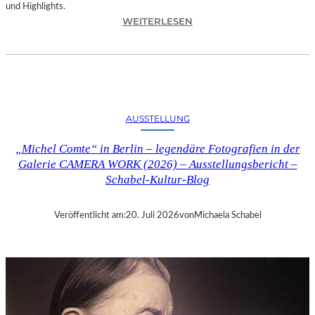
und Highlights.
:
WEITERLESEN
A
U
S
S
T
E
AUSSTELLUNG
L
L
„Michel Comte“ in Berlin – legendäre Fotografien in der
U
Galerie CAMERA WORK (2026) – Ausstellungsbericht –
N
Schabel-Kultur-Blog
G
„
S
Veröffentlicht am:
20. Juli 2026
von
Michaela Schabel
Y
M
P
H
O
N