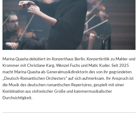
–
-
S
B
C
L
H
O
A
G
B
E
L
-
K
Marina Quasha debütiert im Konzerthaus Berlin. Konzertkritik zu Mahler und
U
Krommer mit Christiane Karg, Wenzel Fuchs und Matic Kuder. Seit 2025
L
macht Marina Quasha als Generalmusikdirektorin des von ihr gegründeten
T
„Deutsch-Romantischen Orchesters“ auf sich aufmerksam. Ihr Anspruch ist
U
die Musik des deutschen romantischen Repertoires, gespielt mit einer
R
Kombination aus sinfonischer Größe und kammermusikalischer
-
Durchsichtigkeit.
B
L
O
G