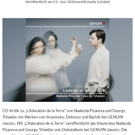
P
Veröffentlicht am:
11. Juni 2026
von
Michaela Schabel
A
O
L
T
E
S
R
D
I
A
E
M
C
A
–
M
A
E
U
R
S
A
S
W
T
O
E
R
L
K
L
(
U
CD-Kritik zu „L’Adoration de la Terre“ von Nadezda Pisareva und Georgy
2
N
Tchaidze mit Werken von Stravinsky, Debussy und Bartók bei GENUIN
0
G
classics. Mit „L’Adoration de la Terre“ veröffentlicht das Klavierduo Nadezda
2
S
Pisareva und Georgy Tchaidze sein Debütalbum bei GENUIN classics. Die
6
B