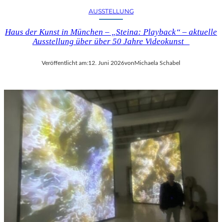
E
U
AUSSTELLUNG
L
N
C
D
Haus der Kunst in München – „Steina: Playback“ – aktuelle
O
D
Ausstellung über über 50 Jahre Videokunst
M
E
T
R
Veröffentlicht am:
12. Juni 2026
von
Michaela Schabel
E
N
“
E
I
O
N
I
B
M
E
P
R
R
L
E
I
S
N
S
–
I
L
O
E
N
G
I
E
S