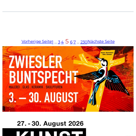
5
Vorherige Seite
Nächste Seite
1
…
3
4
6
7
…
230