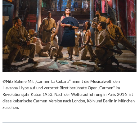
H
Ü
E
B
I
E
B
R
E
E
N
I
A
S
K
P
U
R
T
I
-
N
T
Z
©Nitz Böhme Mit „Carmen La Cubana“ nimmt die Musicalwelt den
R
E
Havanna-Hype auf und verortet Bizet berühmte Oper „Carmen“ im
A
S
Revolutionsjahr Kubas 1953. Nach der Welturaufführung in Paris 2016 ist
I
S
diese kubanische Carmen-Version nach London, Köln und Berlin in München
N
I
zu sehen.
I
N
N
N
G
E
“
N
–
I