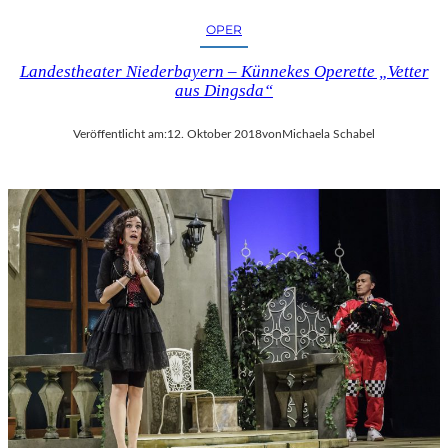
OPER
Landestheater Niederbayern – Künnekes Operette „Vetter
aus Dingsda“
Veröffentlicht am:
12. Oktober 2018
von
Michaela Schabel