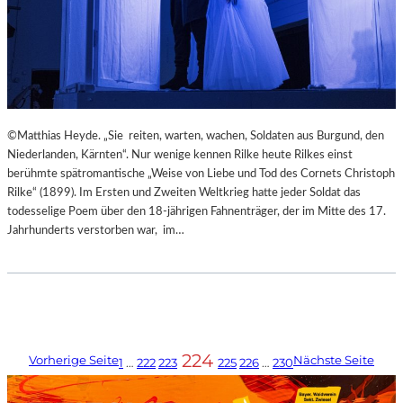
©Matthias Heyde. „Sie reiten, warten, wachen, Soldaten aus Burgund, den
Niederlanden, Kärnten“. Nur wenige kennen Rilke heute Rilkes einst
berühmte spätromantische „Weise von Liebe und Tod des Cornets Christoph
Rilke“ (1899). Im Ersten und Zweiten Weltkrieg hatte jeder Soldat das
todesselige Poem über den 18-jährigen Fahnenträger, der im Mitte des 17.
Jahrhunderts verstorben war, im…
224
Vorherige Seite
Nächste Seite
1
…
222
223
225
226
…
230