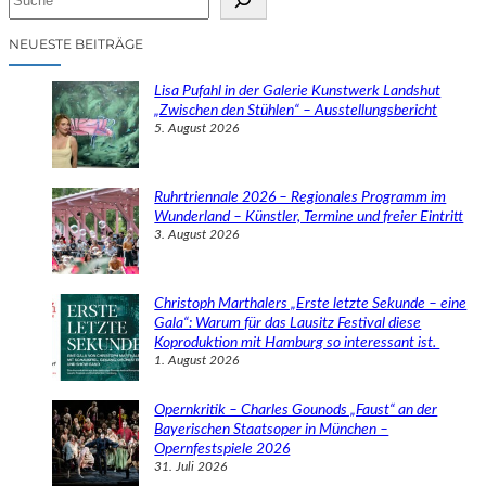
u
c
NEUESTE BEITRÄGE
h
e
Lisa Pufahl in der Galerie Kunstwerk Landshut
n
„Zwischen den Stühlen“ – Ausstellungsbericht
5. August 2026
Ruhrtriennale 2026 – Regionales Programm im
Wunderland – Künstler, Termine und freier Eintritt
3. August 2026
Christoph Marthalers „Erste letzte Sekunde – eine
Gala“: Warum für das Lausitz Festival diese
Koproduktion mit Hamburg so interessant ist.
1. August 2026
Opernkritik – Charles Gounods „Faust“ an der
Bayerischen Staatsoper in München –
Opernfestspiele 2026
31. Juli 2026