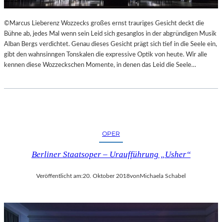
L
S
©Marcus Lieberenz Wozzecks großes ernst trauriges Gesicht deckt die
Ä
Bühne ab, jedes Mal wenn sein Leid sich gesanglos in der abgründigen Musik
U
Alban Bergs verdichtet. Genau dieses Gesicht prägt sich tief in die Seele ein,
L
gibt den wahnsinngen Tonskalen die expressive Optik von heute. Wir alle
E
kennen diese Wozzeckschen Momente, in denen das Leid die Seele…
N
T
R
A
I
N
OPER
I
N
Berliner Staatsoper – Uraufführung „Usher“
G
Veröffentlicht am:
20. Oktober 2018
von
Michaela Schabel