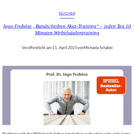
A
N
BÜCHER
D
R
Ingo Froböse „Bandscheiben Akut-Training“ – jeden Tag 10
A
Minuten Wirbelsäulentraining
S
E
L
Veröffentlicht am:
11. April 2025
von
Michaela Schabel
L
S
E
I
N
F
Ü
H
L
S
A
M
E