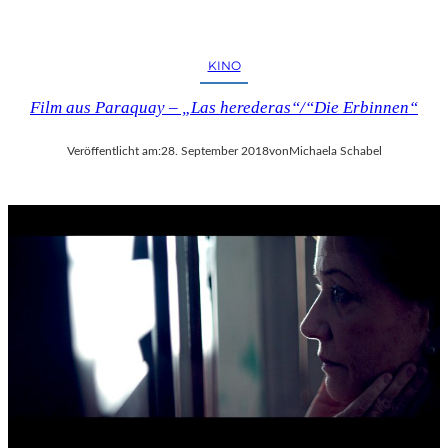
KINO
Film aus Paraquay – „Las herederas“/“Die Erbinnen“
Veröffentlicht am:
28. September 2018
von
Michaela Schabel