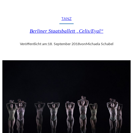
TANZ
Berliner Staatsballett „Celis/Eyal“
Veröffentlicht am:
18. September 2018
von
Michaela Schabel