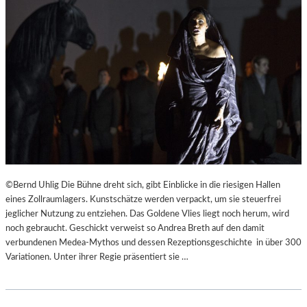
©Bernd Uhlig Die Bühne dreht sich, gibt Einblicke in die riesigen Hallen
eines Zollraumlagers. Kunstschätze werden verpackt, um sie steuerfrei
jeglicher Nutzung zu entziehen. Das Goldene Vlies liegt noch herum, wird
noch gebraucht. Geschickt verweist so Andrea Breth auf den damit
verbundenen Medea-Mythos und dessen Rezeptionsgeschichte in über 300
Variationen. Unter ihrer Regie präsentiert sie …