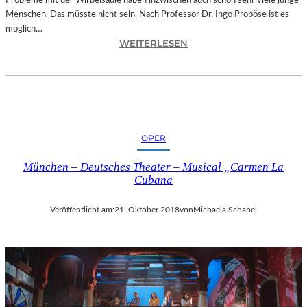
Probleme mit der Wirbelsäule haben inzwischen auch schon sehr viele junge
D
Menschen. Das müsste nicht sein. Nach Professor Dr. Ingo Proböse ist es
O
möglich…
K
:
WEITERLESEN
U
I
M
N
E
G
N
O
T
F
A
R
T
OPER
O
I
B
O
München – Deutsches Theater – Musical „Carmen La
Ö
N
Cubana
S
„
E
I
Veröffentlicht am:
21. Oktober 2018
von
Michaela Schabel
„
C
B
E
A
A
N
G
D
E
S
D
C
“