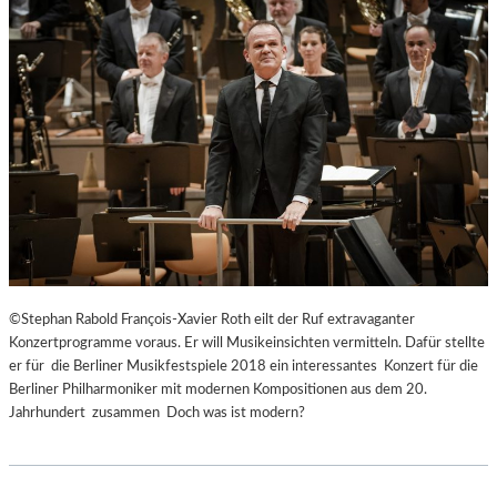
©Stephan Rabold François-Xavier Roth eilt der Ruf extravaganter
Konzertprogramme voraus. Er will Musikeinsichten vermitteln. Dafür stellte
er für die Berliner Musikfestspiele 2018 ein interessantes Konzert für die
Berliner Philharmoniker mit modernen Kompositionen aus dem 20.
Jahrhundert zusammen Doch was ist modern?