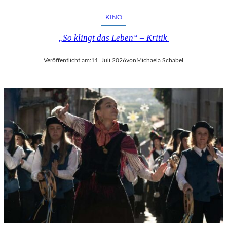
KINO
„So klingt das Leben“ – Kritik
Veröffentlicht am:
11. Juli 2026
von
Michaela Schabel