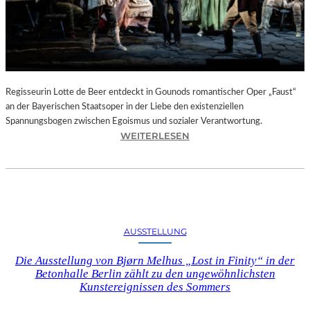
T
E
L
E
T
Z
T
Regisseurin Lotte de Beer entdeckt in Gounods romantischer Oper „Faust“
E
an der Bayerischen Staatsoper in der Liebe den existenziellen
S
Spannungsbogen zwischen Egoismus und sozialer Verantwortung.
E
:
WEITERLESEN
K
O
U
P
N
E
D
R
E
N
–
K
AUSSTELLUNG
E
R
I
I
Die Ausstellung von Bjørn Melhus „Lost in Finity“ in der
N
T
Betonhalle Berlin zählt zu den ungewöhnlichsten
E
I
Kunstereignissen des Sommers
G
K
A
–