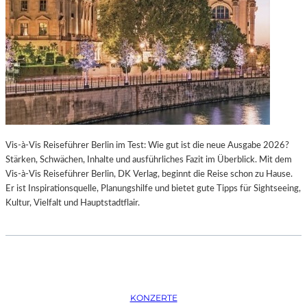
K
S
T
O
I
P
O
E
N
R
M
I
I
N
T
M
H
Ü
A
N
Vis-à-Vis Reiseführer Berlin im Test: Wie gut ist die neue Ausgabe 2026?
M
C
Stärken, Schwächen, Inhalte und ausführliches Fazit im Überblick. Mit dem
B
H
Vis-à-Vis Reiseführer Berlin, DK Verlag, beginnt die Reise schon zu Hause.
U
E
Er ist Inspirationsquelle, Planungshilfe und bietet gute Tipps für Sightseeing,
R
N
Kultur, Vielfalt und Hauptstadtflair.
G
–
S
O
O
P
I
E
N
R
T
N
E
F
KONZERTE
R
E