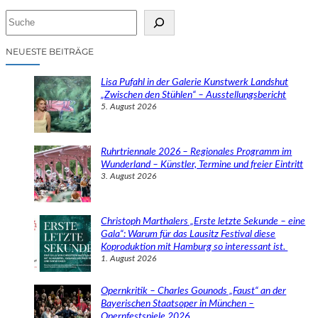
S
u
c
NEUESTE BEITRÄGE
h
e
Lisa Pufahl in der Galerie Kunstwerk Landshut
n
„Zwischen den Stühlen“ – Ausstellungsbericht
5. August 2026
Ruhrtriennale 2026 – Regionales Programm im
Wunderland – Künstler, Termine und freier Eintritt
3. August 2026
Christoph Marthalers „Erste letzte Sekunde – eine
Gala“: Warum für das Lausitz Festival diese
Koproduktion mit Hamburg so interessant ist.
1. August 2026
Opernkritik – Charles Gounods „Faust“ an der
Bayerischen Staatsoper in München –
Opernfestspiele 2026