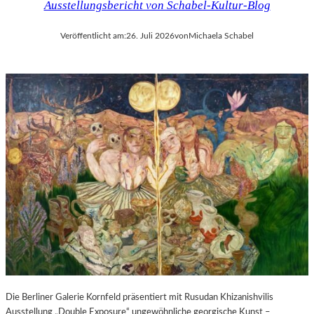
Ausstellungsbericht von Schabel-Kultur-Blog
Veröffentlicht am:
26. Juli 2026
von
Michaela Schabel
Die Berliner Galerie Kornfeld präsentiert mit Rusudan Khizanishvilis
Ausstellung „Double Exposure“ ungewöhnliche georgische Kunst –