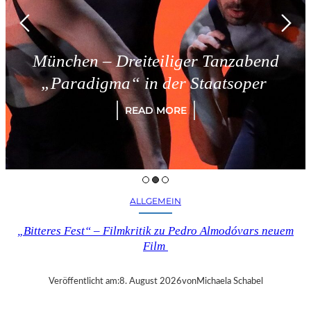
n – Dreiteiliger Tanzabend
Trie
digma“ in der Staatsoper
READ MORE
ALLGEMEIN
„Bitteres Fest“ – Filmkritik zu Pedro Almodóvars neuem
Film
Veröffentlicht am:
8. August 2026
von
Michaela Schabel