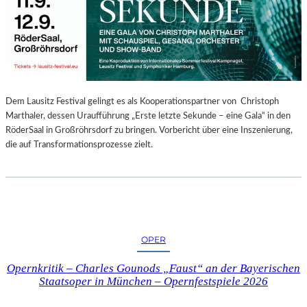
E
N
“
–
A
U
S
Dem Lausitz Festival gelingt es als Kooperationspartner von Christoph
S
Marthaler, dessen Uraufführung „Erste letzte Sekunde – eine Gala“ in den
T
RöderSaal in Großröhrsdorf zu bringen. Vorbericht über eine Inszenierung,
E
die auf Transformationsprozesse zielt.
L
L
U
N
G
S
OPER
B
E
Opernkritik – Charles Gounods „Faust“ an der Bayerischen
R
Staatsoper in München – Opernfestspiele 2026
I
C