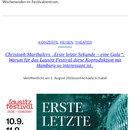
D
Wochenenden im Festivalzentrum.
S
H
U
T
„
Z
KONZERTE
, 
REISEN
, 
THEATER
W
I
Christoph Marthalers „Erste letzte Sekunde – eine Gala“:
S
Warum für das Lausitz Festival diese Koproduktion mit
C
Hamburg so interessant ist.
H
E
Veröffentlicht am:
1. August 2026
von
Michaela Schabel
N
D
E
N
S
T
Ü
H
L