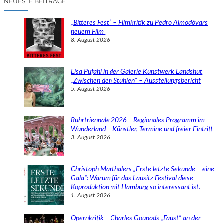
NEUESTE BEITRÄGE
h
e
„Bitteres Fest“ – Filmkritik zu Pedro Almodóvars
n
neuem Film
8. August 2026
Lisa Pufahl in der Galerie Kunstwerk Landshut
„Zwischen den Stühlen“ – Ausstellungsbericht
5. August 2026
Ruhrtriennale 2026 – Regionales Programm im
Wunderland – Künstler, Termine und freier Eintritt
3. August 2026
Christoph Marthalers „Erste letzte Sekunde – eine
Gala“: Warum für das Lausitz Festival diese
Koproduktion mit Hamburg so interessant ist.
1. August 2026
Opernkritik – Charles Gounods „Faust“ an der