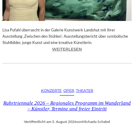
E
D
R
O
Lisa Pufahl überrascht in der Galerie Kunstwerk Landshut mit ihrer
A
Ausstellung ‚Zwischen den Stühlen‘. Ausstellungsbericht über symbolische
L
Stuhlbilder, junge Kunst und eine kreative Künstlerin.
M
:
WEITERLESEN
O
L
D
I
Ó
S
V
A
A
P
R
U
S
KONZERTE
, 
OPER
, 
THEATER
F
N
A
E
Ruhrtriennale 2026 – Regionales Programm im Wunderland
H
U
– Künstler, Termine und freier Eintritt
L
E
I
M
Veröffentlicht am:
3. August 2026
von
Michaela Schabel
N
F
D
I