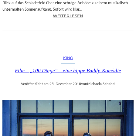
Blick auf das Schlachtfeld über eine schräge Anhöhe zu einem musikalisch
untermalten Sonnenaufgang. Sofort wird klar…
:
WEITERLESEN
S
A
L
Z
B
U
KINO
R
G
Film – „100 Dinge“ – eine hippe Buddy-Komödie
–
M
Veröffentlicht am:
25. Dezember 2018
von
Michaela Schabel
O
D
E
S
T
M
U
S