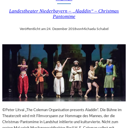
I
Landestheater Niederbayern – „Aladdin“ – Christmas
N
Pantomime
A
“
–
Veröffentlicht am:
24. Dezember 2018
von
Michaela Schabel
S
P
A
N
N
E
N
D
I
N
S
Z
E
©Peter Litvai „The Coleman Organisation presents Aladdin“. Die Bühne im
N
Theaterzelt wird mit Filmvorspann zur Hommage des Mannes, der die
I
Christmas-Pantomime in Landshut initiierte und kulturvierte. Nicht zum
E
ersten Mal spielt Musikgeneraldirektor Basil H. E. Coleman selbst mit.