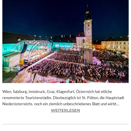
Wien, Salzburg, Innsbruck, Graz, Klagenfurt, Österreich hat etliche
renommierte Touristenstädte. Diesbezüglich ist St. Pölten, die Hauptstadt
Niederösterreichs. noch ein ziemlich unbeschriebenes Blatt und wirbt…
:
WEITERLESEN
Ö
S
T