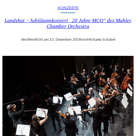
KONZERTE
Landshut – Jubiläumskonzert „20 Jahre MCO“ des Mahler
Chamber Orchestra
Veröffentlicht am:
13. Dezember 2018
von
Michaela Schabel