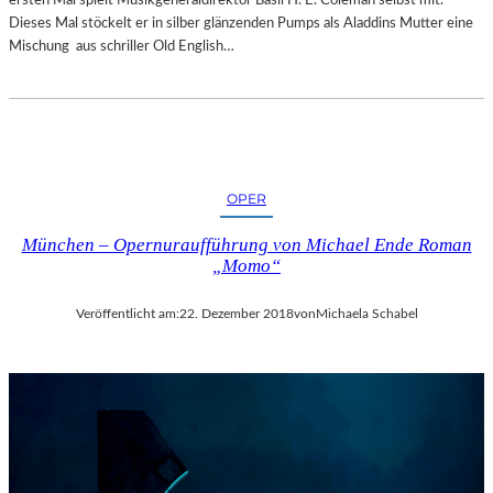
R
Dieses Mal stöckelt er in silber glänzenden Pumps als Aladdins Mutter eine
T
Mischung aus schriller Old English…
Z
U
R
E
R
Ö
F
OPER
F
N
München – Opernuraufführung von Michael Ende Roman
„Momo“
U
N
G
Veröffentlicht am:
22. Dezember 2018
von
Michaela Schabel
D
E
R
S
A
L
Z