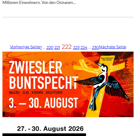
Millionen Einwohnern. Von den Osmanen…
222
Vorherige Seite
Nächste Seite
1
…
220
221
223
224
…
230