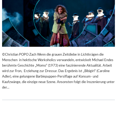
B
U
R
G
E
R
O
S
T
E
©Christian POPO Zach Wenn die grauen Zeitdiebe in Lichtkrägen die
R
Menschen in hektische Workoholics verwandeln, entwickelt Michael Endes
F
berühmte Geschichte „Momo“ (1973) eine faszinierende Aktualität. Arbeit
E
wird zur Fron, Erziehung zur Dressur. Das Ergebnis ist „Bibigirl“ (Caroline
S
Adler), eine gelungene Barbiepuppen-Persiflage auf Konsum- und
T
Kaufzwänge, die einzige neue Szene. Ansonsten folgt die Inszenierung unter
S
der…
P
I
E
L
E