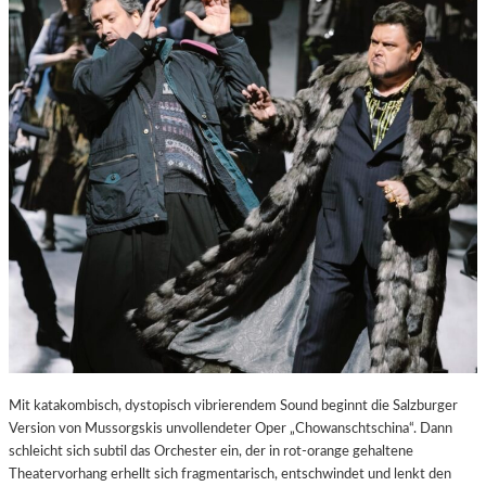
E
S
T
A
D
T
Z
U
M
E
N
T
D
E
C
K
E
N
Mit katakombisch, dystopisch vibrierendem Sound beginnt die Salzburger
Version von Mussorgskis unvollendeter Oper „Chowanschtschina“. Dann
schleicht sich subtil das Orchester ein, der in rot-orange gehaltene
Theatervorhang erhellt sich fragmentarisch, entschwindet und lenkt den