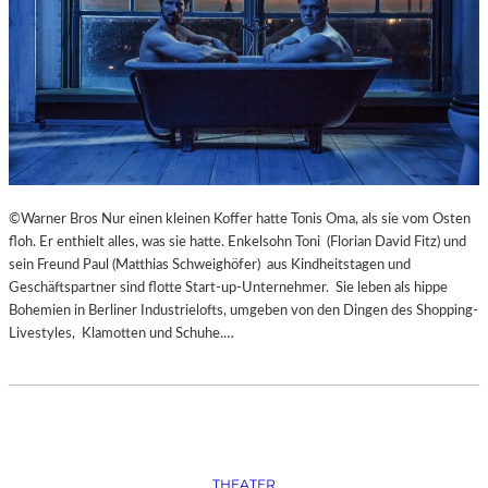
S
O
R
G
S
K
I
S
„
C
©Warner Bros Nur einen kleinen Koffer hatte Tonis Oma, als sie vom Osten
H
floh. Er enthielt alles, was sie hatte. Enkelsohn Toni (Florian David Fitz) und
O
sein Freund Paul (Matthias Schweighöfer) aus Kindheitstagen und
W
Geschäftspartner sind flotte Start-up-Unternehmer. Sie leben als hippe
A
Bohemien in Berliner Industrielofts, umgeben von den Dingen des Shopping-
N
Livestyles, Klamotten und Schuhe.…
S
C
H
T
S
C
H
THEATER