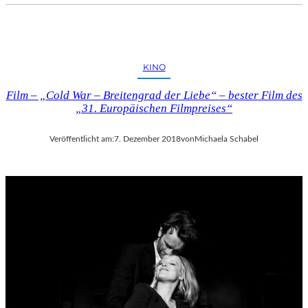
KINO
Film – „Cold War – Breitengrad der Liebe“ – bester Film des
„31. Europäischen Filmpreises“
Veröffentlicht am:
7. Dezember 2018
von
Michaela Schabel