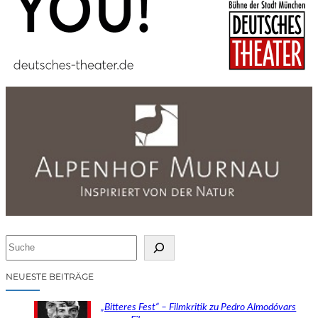
S
u
c
NEUESTE BEITRÄGE
h
e
„Bitteres Fest“ – Filmkritik zu Pedro Almodóvars
n