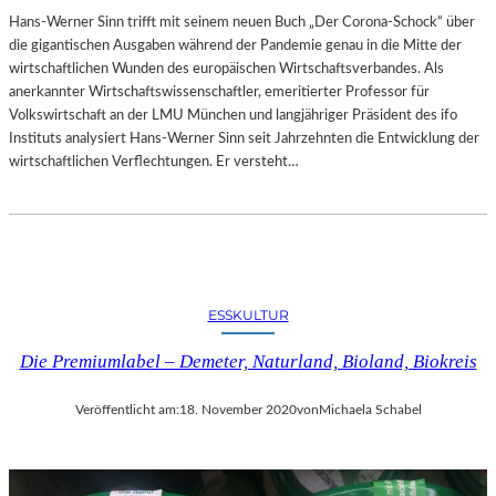
E
I
Hans-Werner Sinn trifft mit seinem neuen Buch „Der Corona-Schock“ über
R
E
die gigantischen Ausgaben während der Pandemie genau in die Mitte der
K
N
wirtschaftlichen Wunden des europäischen Wirtschaftsverbandes. Als
H
anerkannter Wirtschaftswissenschaftler, emeritierter Professor für
Ä
Volkswirtschaft an der LMU München und langjähriger Präsident des ifo
U
Instituts analysiert Hans-Werner Sinn seit Jahrzehnten die Entwicklung der
S
wirtschaftlichen Verflechtungen. Er versteht…
E
R
?
ESSKULTUR
Die Premiumlabel – Demeter, Naturland, Bioland, Biokreis
Veröffentlicht am:
18. November 2020
von
Michaela Schabel