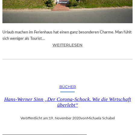
T
I
E
R
G
Urlaub machen im Ferienhaus hat einen ganz besonderen Charme. Man fühlt
E
sich weniger als Tourist…
M
:
WEITERLESEN
Ä
W
L
O
D
S
E
I
V
N
O
D
BÜCHER
N
D
H
I
Hans-Werner Sinn „Der Corona-Schock. Wie die Wirtschaft
A
E
überlebt“
N
B
N
E
Veröffentlicht am:
19. November 2020
von
Michaela Schabel
E
L
K
I
R
E