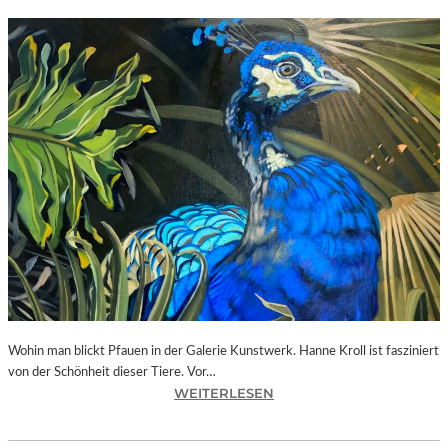
Wohin man blickt Pfauen in der Galerie Kunstwerk. Hanne Kroll ist fasziniert
von der Schönheit dieser Tiere. Vor…
:
WEITERLESEN
L
A