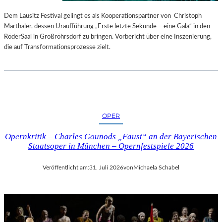
S
E
T
S
Dem Lausitz Festival gelingt es als Kooperationspartner von Christoph
E
P
Marthaler, dessen Uraufführung „Erste letzte Sekunde – eine Gala“ in den
L
R
RöderSaal in Großröhrsdorf zu bringen. Vorbericht über eine Inszenierung,
L
O
die auf Transformationsprozesse zielt.
U
G
N
R
G
A
S
M
B
M
E
I
OPER
R
M
I
W
Opernkritik – Charles Gounods „Faust“ an der Bayerischen
C
U
Staatsoper in München – Opernfestspiele 2026
H
N
T
D
Veröffentlicht am:
31. Juli 2026
von
Michaela Schabel
E
R
L
A
N