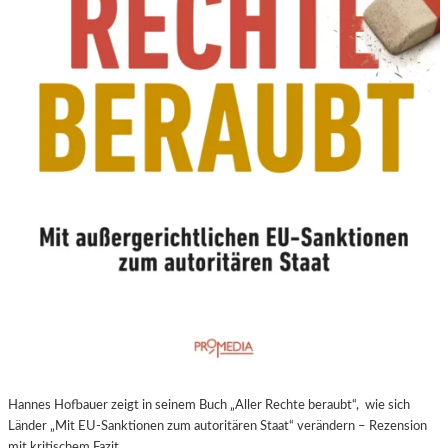
N
E
U
E
R
E
X
P
E
R
I
M
E
N
T
E
L
L
E
Hannes Hofbauer zeigt in seinem Buch „Aller Rechte beraubt“, wie sich
R
Länder „Mit EU-Sanktionen zum autoritären Staat“ verändern – Rezension
F
mit kritischem Fazit