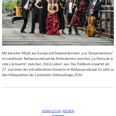
R
R
E
C
H
T
E
B
E
R
A
Mit barocker Musik aus Europa und Südamerika loten „Los Temperamentos“
U
im Landshuter Rathausprunksaal das Festivalmotto zwischen „La Fiesta de la
B
vida y la muerte“, zwischen „Tod & Leben“, aus. Das Publikum erwartet am
T
27. Juni eines der mitreißendsten Konzerte im Rathausprunksaal. Es zählt zu
“
den Höhepunkten der Landshuter Hofmusiktage 2026.
(
2
0
2
6
)
ESSKULTUR
, 
REISEN
–