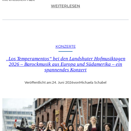
I
:
WEITERLESEN
L
H
M
A
M
N
I
N
T
E
B
S
I
KONZERTE
H
R
O
G
„Los Temperamentos“ bei den Landshuter Hofmusiktagen
F
I
2026 – Barockmusik aus Europa und Südamerika – ein
B
spannendes Konzert
T
A
M
U
I
Veröffentlicht am:
24. Juni 2026
von
Michaela Schabel
E
N
R
I
„
C
A
H
L
M
L
A
E
Y
R