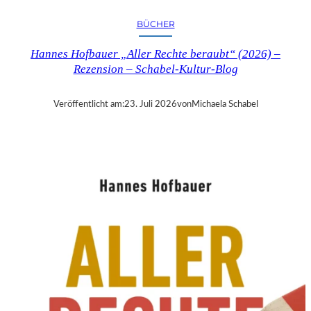
R
Y
BÜCHER
T
I
Hannes Hofbauer „Aller Rechte beraubt“ (2026) –
M
Rezension – Schabel-Kultur-Blog
E
“
–
Veröffentlicht am:
23. Juli 2026
von
Michaela Schabel
S
A
N
D
R
A
W
O
L
L
N
E
R
S