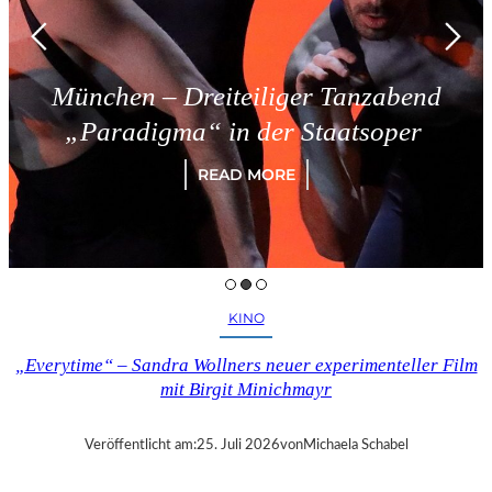
München – Dreiteiliger Tanzabend
„Paradigma“ in der Staatsoper
READ MORE
KINO
„Everytime“ – Sandra Wollners neuer experimenteller Film
mit Birgit Minichmayr
Veröffentlicht am:
25. Juli 2026
von
Michaela Schabel