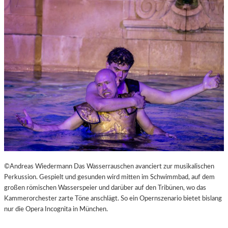
L
V
E
R
É
I
S
–
E
I
N
F
A
S
T
K
©Andreas Wiedermann Das Wasserrauschen avanciert zur musikalischen
L
Perkussion. Gespielt und gesunden wird mitten im Schwimmbad, auf dem
A
großen römischen Wasserspeier und darüber auf den Tribünen, wo das
S
Kammerorchester zarte Töne anschlägt. So ein Opernszenario bietet bislang
S
nur die Opera Incognita in München.
I
S