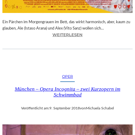
E
R
N
Ein Pärchen im Morgengrauen im Bett, das wirkt harmonisch, aber, kaum zu
A
glauben, Ale (Istaso Arana) und Alex (Vito Sanz) wollen sich…
T
:
WEITERLESEN
I
J
O
O
N
N
A
A
L
S
E
T
K
OPER
R
U
U
N
München – Opera Incognita – zwei Kurzopern im
E
S
Schwimmbad
B
T
A
M
Veröffentlicht am:
9. September 2018
von
Michaela Schabel
–
E
„
S
V
S
O
E