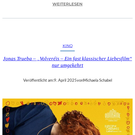
:
WEITERLESEN
A
S
C
H
A
F
KINO
F
E
Jonas Trueba – „Volveréis – Ein fast klassischer Liebesfilm“
N
nur umgekehrt
B
U
R
Veröffentlicht am:
9. April 2025
von
Michaela Schabel
G
–
„
M
A
I
N
A