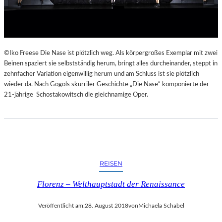
E
K
E
H
R
©Iko Freese Die Nase ist plötzlich weg. Als körpergroßes Exemplar mit zwei
T
Beinen spaziert sie selbstständig herum, bringt alles durcheinander, steppt in
zehnfacher Variation eigenwillig herum und am Schluss ist sie plötzlich
wieder da. Nach Gogols skurriler Geschichte „Die Nase“ komponierte der
21-jährige Schostakowitsch die gleichnamige Oper.
REISEN
Florenz – Welthauptstadt der Renaissance
Veröffentlicht am:
28. August 2018
von
Michaela Schabel