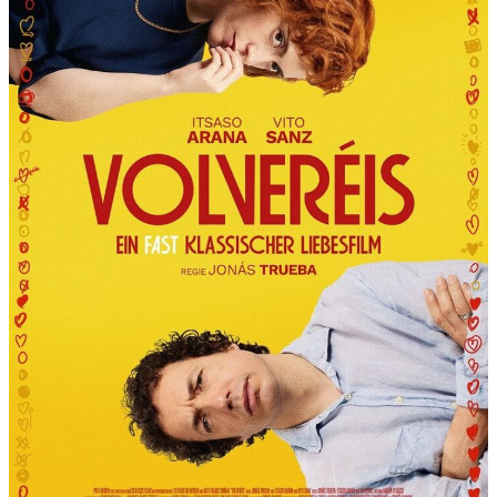
R
T
“
P
R
Ä
S
E
N
T
I
E
R
T
D
I
E
6
.
I
N
T