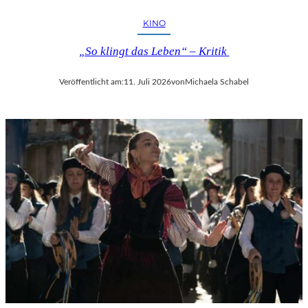
KINO
„So klingt das Leben“ – Kritik
Veröffentlicht am:
11. Juli 2026
von
Michaela Schabel