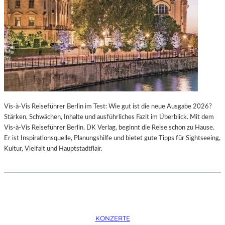
K
S
T
O
I
P
O
E
N
R
M
I
I
N
T
M
H
Ü
A
N
Vis-à-Vis Reiseführer Berlin im Test: Wie gut ist die neue Ausgabe 2026?
M
C
Stärken, Schwächen, Inhalte und ausführliches Fazit im Überblick. Mit dem
B
H
Vis-à-Vis Reiseführer Berlin, DK Verlag, beginnt die Reise schon zu Hause.
U
E
Er ist Inspirationsquelle, Planungshilfe und bietet gute Tipps für Sightseeing,
R
N
Kultur, Vielfalt und Hauptstadtflair.
G
–
S
O
O
P
I
E
N
R
T
N
E
F
KONZERTE
R
E