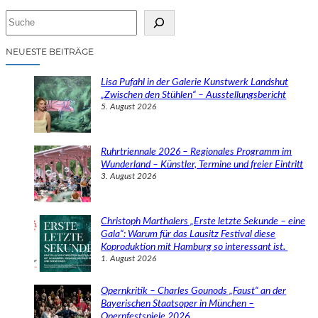
S
u
c
NEUESTE BEITRÄGE
h
e
Lisa Pufahl in der Galerie Kunstwerk Landshut
n
„Zwischen den Stühlen“ – Ausstellungsbericht
5. August 2026
Ruhrtriennale 2026 – Regionales Programm im
Wunderland – Künstler, Termine und freier Eintritt
3. August 2026
Christoph Marthalers „Erste letzte Sekunde – eine
Gala“: Warum für das Lausitz Festival diese
Koproduktion mit Hamburg so interessant ist.
1. August 2026
Opernkritik – Charles Gounods „Faust“ an der
Bayerischen Staatsoper in München –
Opernfestspiele 2026