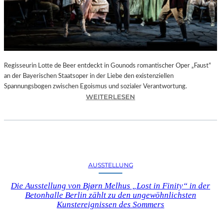
T
E
L
E
T
Z
T
Regisseurin Lotte de Beer entdeckt in Gounods romantischer Oper „Faust“
E
an der Bayerischen Staatsoper in der Liebe den existenziellen
S
Spannungsbogen zwischen Egoismus und sozialer Verantwortung.
E
:
WEITERLESEN
K
O
U
P
N
E
D
R
E
N
–
K
AUSSTELLUNG
E
R
I
I
Die Ausstellung von Bjørn Melhus „Lost in Finity“ in der
N
T
Betonhalle Berlin zählt zu den ungewöhnlichsten
E
I
Kunstereignissen des Sommers
G
K
A
–