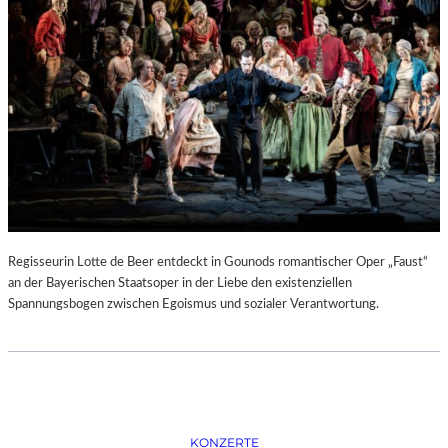
D
–
K
Ü
N
S
T
L
E
R
,
T
E
Regisseurin Lotte de Beer entdeckt in Gounods romantischer Oper „Faust“
R
an der Bayerischen Staatsoper in der Liebe den existenziellen
M
Spannungsbogen zwischen Egoismus und sozialer Verantwortung.
I
N
E
U
N
D
F
KONZERTE