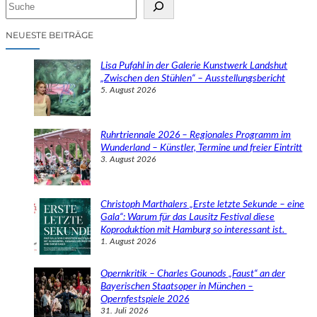
S
u
c
NEUESTE BEITRÄGE
h
e
Lisa Pufahl in der Galerie Kunstwerk Landshut
n
„Zwischen den Stühlen“ – Ausstellungsbericht
5. August 2026
Ruhrtriennale 2026 – Regionales Programm im
Wunderland – Künstler, Termine und freier Eintritt
3. August 2026
Christoph Marthalers „Erste letzte Sekunde – eine
Gala“: Warum für das Lausitz Festival diese
Koproduktion mit Hamburg so interessant ist.
1. August 2026
Opernkritik – Charles Gounods „Faust“ an der
Bayerischen Staatsoper in München –
Opernfestspiele 2026
31. Juli 2026