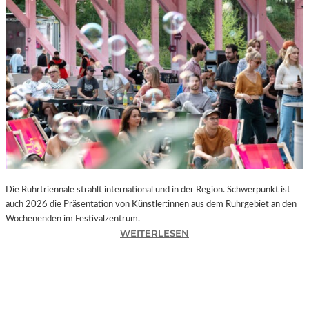
I
E
K
U
N
S
T
W
E
R
K
L
A
N
Die Ruhrtriennale strahlt international und in der Region. Schwerpunkt ist
D
auch 2026 die Präsentation von Künstler:innen aus dem Ruhrgebiet an den
S
Wochenenden im Festivalzentrum.
H
:
WEITERLESEN
U
R
T
U
„
H
Z
R
W
T