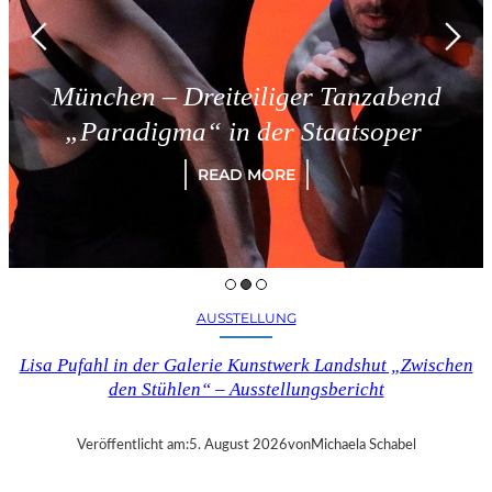
Dreiteiliger Tanzabend
Triest 
a“ in der Staatsoper
READ MORE
AUSSTELLUNG
Lisa Pufahl in der Galerie Kunstwerk Landshut „Zwischen
den Stühlen“ – Ausstellungsbericht
Veröffentlicht am:
5. August 2026
von
Michaela Schabel