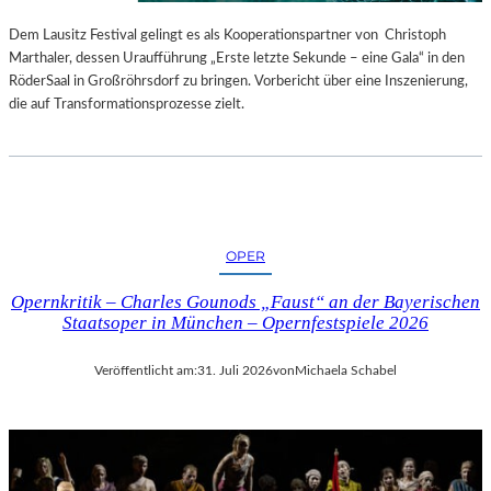
S
E
T
S
Dem Lausitz Festival gelingt es als Kooperationspartner von Christoph
E
P
Marthaler, dessen Uraufführung „Erste letzte Sekunde – eine Gala“ in den
L
R
RöderSaal in Großröhrsdorf zu bringen. Vorbericht über eine Inszenierung,
L
O
die auf Transformationsprozesse zielt.
U
G
N
R
G
A
S
M
B
M
E
I
OPER
R
M
I
W
Opernkritik – Charles Gounods „Faust“ an der Bayerischen
C
U
Staatsoper in München – Opernfestspiele 2026
H
N
T
D
Veröffentlicht am:
31. Juli 2026
von
Michaela Schabel
E
R
L
A
N