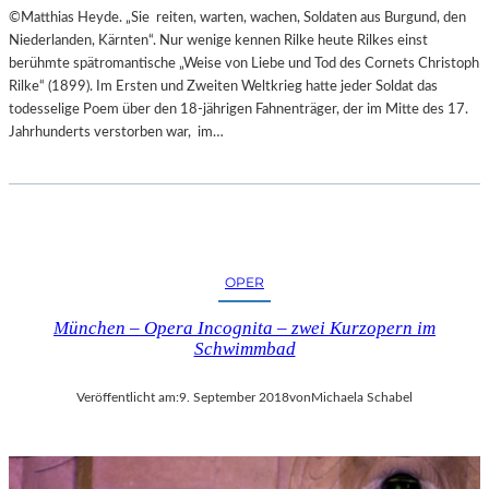
©Matthias Heyde. „Sie reiten, warten, wachen, Soldaten aus Burgund, den
L
Niederlanden, Kärnten“. Nur wenige kennen Rilke heute Rilkes einst
S
berühmte spätromantische „Weise von Liebe und Tod des Cornets Christoph
Ä
Rilke“ (1899). Im Ersten und Zweiten Weltkrieg hatte jeder Soldat das
U
todesselige Poem über den 18-jährigen Fahnenträger, der im Mitte des 17.
L
Jahrhunderts verstorben war, im…
E
N
T
R
A
I
N
OPER
I
N
München – Opera Incognita – zwei Kurzopern im
G
Schwimmbad
Veröffentlicht am:
9. September 2018
von
Michaela Schabel