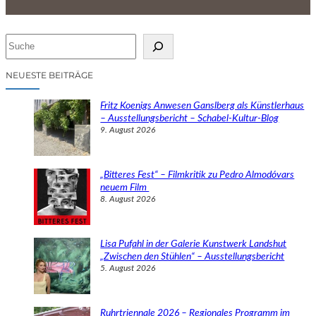
S
u
c
NEUESTE BEITRÄGE
h
e
Fritz Koenigs Anwesen Ganslberg als Künstlerhaus
n
– Ausstellungsbericht – Schabel-Kultur-Blog
9. August 2026
„Bitteres Fest“ – Filmkritik zu Pedro Almodóvars
neuem Film
8. August 2026
Lisa Pufahl in der Galerie Kunstwerk Landshut
„Zwischen den Stühlen“ – Ausstellungsbericht
5. August 2026
Ruhrtriennale 2026 – Regionales Programm im