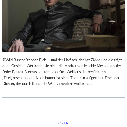
H
Ü
E
B
I
E
B
R
E
E
N
I
A
S
K
P
U
R
T
I
©Wild Bunch/Stephan Pick „…und der Haifisch, der hat Zähne und die trägt
-
N
er im Gesicht“. Wer kennt sie nicht die Moritat von Mackie Messer aus der
T
Z
Feder Bertolt Brechts, vertont von Kurt Weill aus der berühmten
R
E
„Dreigroschenoper“. Noch immer ist sie in Theatern aufgeführt. Doch der
A
S
Dichter, der durch Kunst die Welt verändern wollte, hat…
I
S
N
I
I
N
N
N
G
E
“
N
–
OPER
I