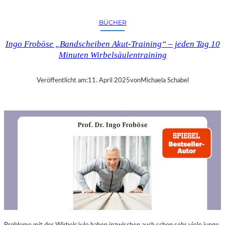
A
N
BÜCHER
D
R
Ingo Froböse „Bandscheiben Akut-Training“ – jeden Tag 10
A
Minuten Wirbelsäulentraining
S
E
L
Veröffentlicht am:
11. April 2025
von
Michaela Schabel
L
S
E
I
N
F
Ü
H
L
S
A
M
E