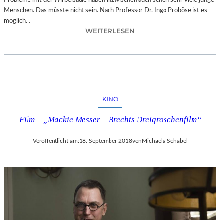
Probleme mit der Wirbelsäule haben inzwischen auch schon sehr viele junge
D
Menschen. Das müsste nicht sein. Nach Professor Dr. Ingo Proböse ist es
O
möglich…
K
:
WEITERLESEN
U
I
M
N
E
G
N
O
T
F
A
R
T
KINO
O
I
B
O
Film – „Mackie Messer – Brechts Dreigroschenfilm“
Ö
N
S
„
Veröffentlicht am:
18. September 2018
von
Michaela Schabel
E
I
„
C
B
E
A
A
N
G
D
E
S
D
C
“