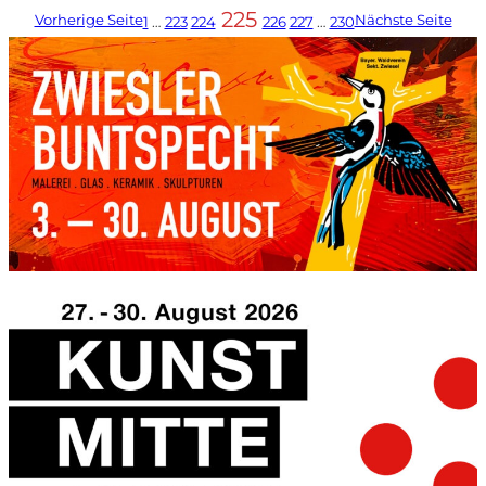
225
Vorherige Seite
Nächste Seite
1
…
223
224
226
227
…
230