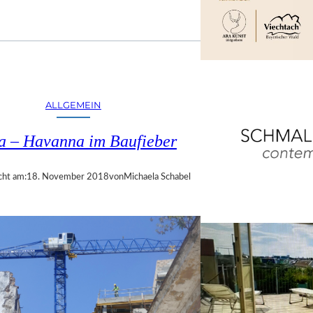
ALLGEMEIN
a – Havanna im Baufieber
cht am:
18. November 2018
von
Michaela Schabel