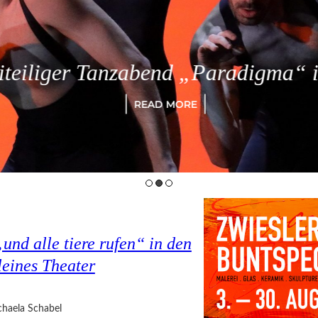
eiliger Tanzabend „Paradigma“ in
READ MORE
nd alle tiere rufen“ in den
eines Theater
haela Schabel