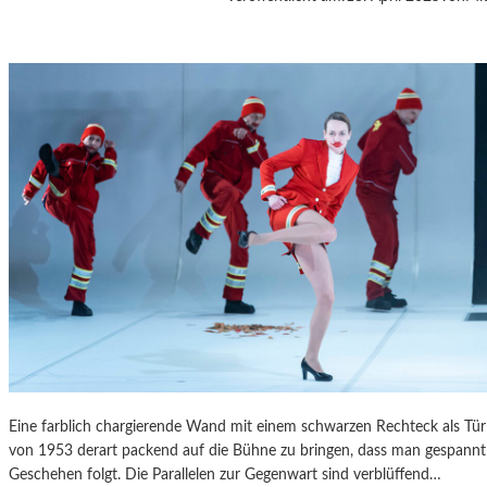
A
S
K
Ö
C
K
S
A
G
I
T
A
T
I
O
N
S
S
Eine farblich chargierende Wand mit einem schwarzen Rechteck als T
T
von 1953 derart packend auf die Bühne zu bringen, dass man gespannt 
Ü
Geschehen folgt. Die Parallelen zur Gegenwart sind verblüffend…