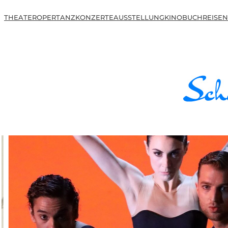
THEATER
OPER
TANZ
KONZERTE
AUSSTELLUNG
KINO
BUCH
REISEN