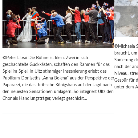
Y
“
S
I
„
N
F
D
A
E
H
N
R
L
©Michaela S
E
A
braucht, um 
N
N
©Peter Litvai Die Bühne ist klein. Zwei in sich
Sanierung de
H
D
geschachtelte Guckkästen, schaffen den Rahmen für das
nach der an
E
S
Spiel im Spiel. In Ultz stimmiger Inszenierung erlebt das
Niveau, stre
I
H
Publikum Donizettis „Anna Bolena“ aus der Perspektive der
Gespür für d
T
U
Paparazzi, die das britische Königshaus auf der Jagd nach
unter dem A
4
T
den neuesten Sensationen umlagern. So integriert Ultz den
5
E
Chor als Handlungsträger, verlegt geschickt…
1
R
“
K
–
A
M
M
I
M
T
E