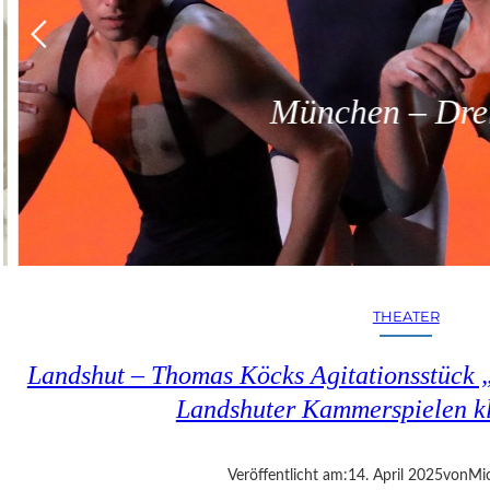
München – Dreit
THEATER
Landshut – Thomas Köcks Agitationsstück „u
Landshuter Kammerspielen kl
Veröffentlicht am:
14. April 2025
von
Mic