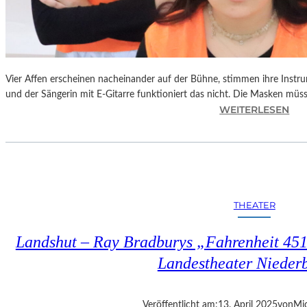
Vier Affen erscheinen nacheinander auf der Bühne, stimmen ihre Instr
und der Sängerin mit E-Gitarre funktioniert das nicht. Die Masken mü
:
WEITERLESEN
L
A
N
D
S
H
THEATER
U
T
Landshut – Ray Bradburys „Fahrenheit 451“
–
T
Landestheater Nieder
H
O
M
Veröffentlicht am:
13. April 2025
von
Mic