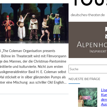
ai „The Coleman Organisation presents
e Bühne im Theaterzelt wird mit Filmvorspann
 des Mannes, der die Christmas-Pantomime
initiierte und kulturvierte. Nicht zum ersten
S
usikgeneraldirektor Basil H. E. Coleman selbst
u
Mal stöckelt er in silber glänzenden Pumps als
c
NEUESTE BEITRÄGE
ter eine Mischung aus schriller Old English…
h
e
Lisa
n
Kun
den
Aus