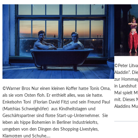
T
M
U
S
S
O
R
G
S
©Peter Litv
K
Aladdin“. Di
I
zur Hommage
S
in Landshut 
„
©Warner Bros Nur einen kleinen Koffer hatte Tonis Oma,
Mal spielt M
C
als sie vom Osten floh. Er enthielt alles, was sie hatte.
mit. Dieses 
H
Enkelsohn Toni (Florian David Fitz) und sein Freund Paul
Aladdins Mut
O
(Matthias Schweighöfer) aus Kindheitstagen und
W
Geschäftspartner sind flotte Start-up-Unternehmer. Sie
A
leben als hippe Bohemien in Berliner Industrielofts,
N
umgeben von den Dingen des Shopping-Livestyles,
S
Klamotten und Schuhe.…