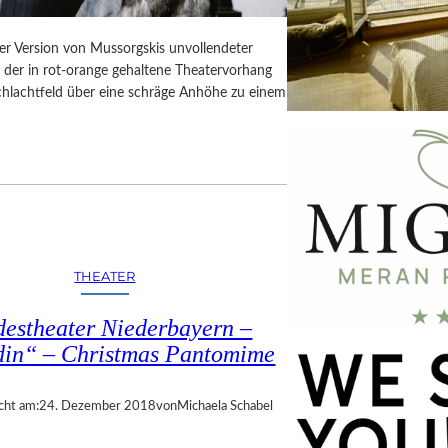
er Version von Mussorgskis unvollendeter
, der in rot-orange gehaltene Theatervorhang
Schlachtfeld über eine schräge Anhöhe zu einem
THEATER
estheater Niederbayern –
din“ – Christmas Pantomime
cht am:
24. Dezember 2018
von
Michaela Schabel