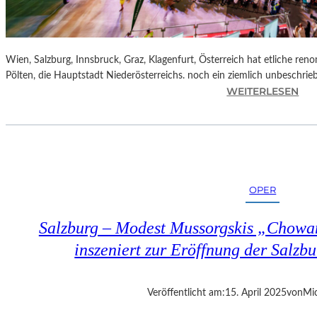
Wien, Salzburg, Innsbruck, Graz, Klagenfurt, Österreich hat etliche reno
Pölten, die Hauptstadt Niederösterreichs. noch ein ziemlich unbeschrie
:
WEITERLESEN
Ö
S
T
E
R
R
OPER
E
I
Salzburg – Modest Mussorgskis „Chowa
C
H
inszeniert zur Eröffnung der Salzbu
–
S
T
Veröffentlicht am:
15. April 2025
von
Mic
.