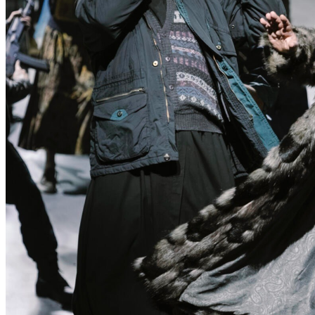
N
T
D
E
C
K
E
N