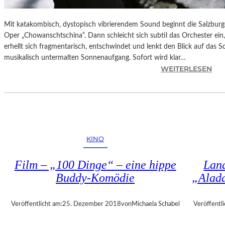
Mit katakombisch, dystopisch vibrierendem Sound beginnt die Salzburg
Oper „Chowanschtschina“. Dann schleicht sich subtil das Orchester ein
erhellt sich fragmentarisch, entschwindet und lenkt den Blick auf das 
musikalisch untermalten Sonnenaufgang. Sofort wird klar…
:
WEITERLESEN
S
A
L
Z
B
U
KINO
R
G
Film – „100 Dinge“ – eine hippe
Land
–
Buddy-Komödie
„Alad
M
O
D
Veröffentlicht am:
25. Dezember 2018
von
Michaela Schabel
Veröffentli
E
S