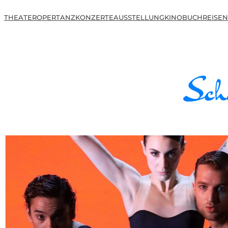
THEATER
OPER
TANZ
KONZERTE
AUSSTELLUNG
KINO
BUCH
REISEN