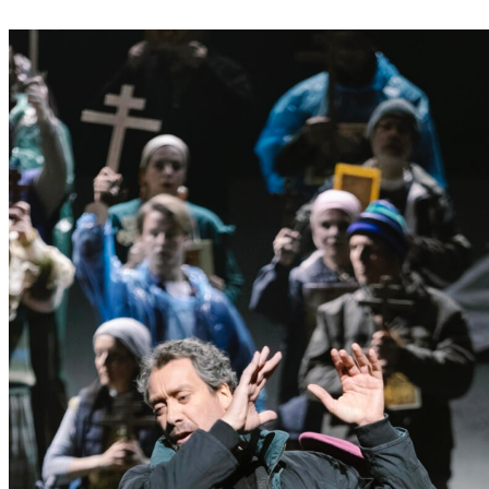
P
Ö
L
T
E
N
–
E
I
N
E
S
T
A
D
T
Z
U
M
E