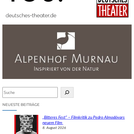
S
u
c
NEUESTE BEITRÄGE
h
e
„Bitteres Fest“ – Filmkritik zu Pedro Almodóvars
n
neuem Film
8. August 2026