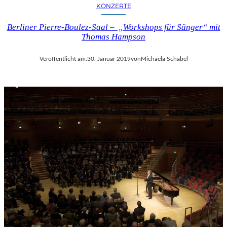
KONZERTE
Berliner Pierre-Boulez-Saal – „Workshops für Sänger“ mit
Thomas Hampson
Veröffentlicht am:
30. Januar 2019
von
Michaela Schabel