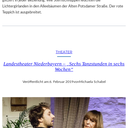
glitzert in jeder Beziehung. Wie Sternschnuppen leuchten die
–
Lichtergirlanden in den Alleebäumen der Alten Potsdamer Straße. Der rote
A
Teppich ist ausgebreitet.
R
B
E
I
T
E
THEATER
N
V
Landestheater Niederbayern – „Sechs Tanzstunden in sechs
O
Wochen“
N
N
Veröffentlicht am:
6. Februar 2019
von
Michaela Schabel
E
U
E
N
K
Ü
N
S