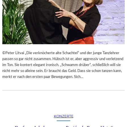
T
L
E
R
I
N
N
E
N
©Peter Litvai „Die verknöcherte alte Schachtel“ und der junge Tanzlehrer
I
passen so gar nicht zusammen. Hübsch ist er, aber aggressiv und verletzend
N
im Ton. Sie kontert elegant ironisch. „Schwamm drüber“, schließlich will sie
D
nicht mehr so alleine sein. Er braucht das Geld. Dass sie schon tanzen kann,
E
merkt er nach den ersten paar Bewegungen. Sich…
R
G
A
L
E
R
KONZERTE
I
E