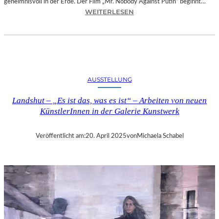
geheimnisvoll in der Erde. Der Film „Mr. Nobody Against Putin“ beginnt…
:
WEITERLESEN
D
O
K
.
F
E
AUSSTELLUNG
S
T
Landshut – „Es ist das, was es ist“ – Arbeiten von neuen
M
KünstlerInnen in der Galerie Kunstwerk
Ü
N
C
Veröffentlicht am:
20. April 2025
von
Michaela Schabel
H
E
N
–
„
M
R
.