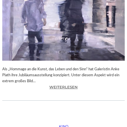
N
O
B
O
D
Y
A
G
A
I
N
Als „Hommage an die Kunst, das Leben und den Sinn“ hat Galeristin Anke
S
Plath ihre Jubiläumsausstellung konzipiert. Unter diesem Aspekt wird ein
T
extrem großes Bild…
P
:
WEITERLESEN
U
L
T
A
I
N
N
D
“
S
H
KINO