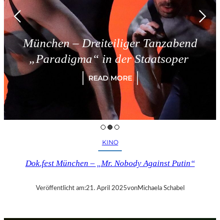
München – Dreiteiliger Tanzabend
„Paradigma“ in der Staatsoper
READ MORE
KINO
Dok.fest München – „Mr. Nobody Against Putin“
Veröffentlicht am:
21. April 2025
von
Michaela Schabel