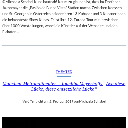
©MIchaela Schabel Kuba hautnah! Kaum zu glauben ist, dass im Dorfener
Jakobmayer die „Pasión de Buena Vista“ Station macht. Zwischen Koessen
und St. Georgen in Österreich präsentieren 13 Kubaner und 3 Kubanerinnen
die bekannteste Show Kubas. Es ist ihre 12. Europa-Tour mit inzwischen
über 1000 Vorstellungen, wobei die Künstler auf der Webseite und den
Plakaten…
THEATER
München-Metropoltheater – Joachim Meyerhoffs „Ach diese
Lücke, diese entsetzliche Lücke“
Veröffentlicht am:
2. Februar 2019
von
Michaela Schabel