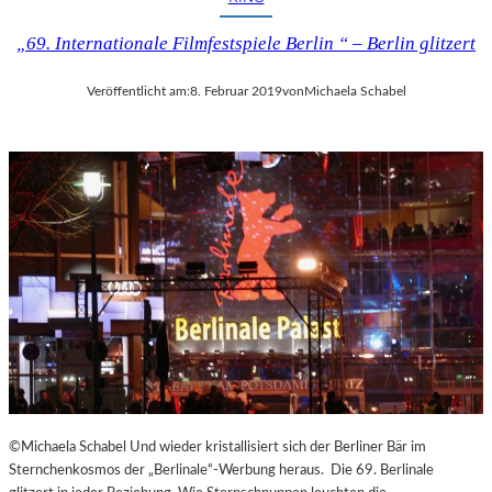
U
T
„69. Internationale Filmfestspiele Berlin “ – Berlin glitzert
–
„
Veröffentlicht am:
8. Februar 2019
von
Michaela Schabel
E
S
I
S
T
D
A
S
,
W
A
S
E
S
I
S
©Michaela Schabel Und wieder kristallisiert sich der Berliner Bär im
T
Sternchenkosmos der „Berlinale“-Werbung heraus. Die 69. Berlinale
“