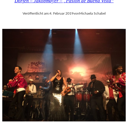
Dorfen – Jakobmayer – „Pasión de Buena Vista“
K
U
N
Veröffentlicht am:
4. Februar 2019
von
Michaela Schabel
S
T
W
E
R
K