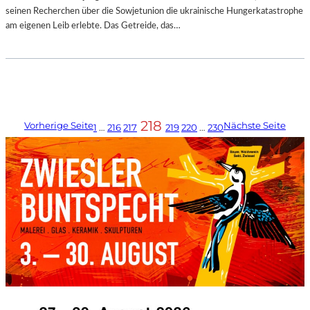
seinen Recherchen über die Sowjetunion die ukrainische Hungerkatastrophe
am eigenen Leib erlebte. Das Getreide, das…
218
Vorherige Seite
Nächste Seite
1
…
216
217
219
220
…
230