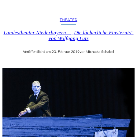
THEATER
Landestheater Niederbayern – „Die lächerliche Finsternis“
von Wolfgang Lutz
Veröffentlicht am:
23. Februar 2019
von
Michaela Schabel