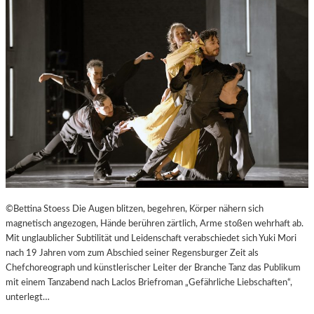
©Bettina Stoess Die Augen blitzen, begehren, Körper nähern sich
magnetisch angezogen, Hände berühren zärtlich, Arme stoßen wehrhaft ab.
Mit unglaublicher Subtilität und Leidenschaft verabschiedet sich Yuki Mori
nach 19 Jahren vom zum Abschied seiner Regensburger Zeit als
Chefchoreograph und künstlerischer Leiter der Branche Tanz das Publikum
mit einem Tanzabend nach Laclos Briefroman „Gefährliche Liebschaften“,
unterlegt…