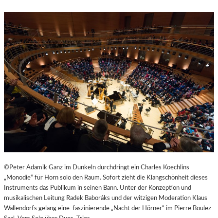
R
R
A
S
N
T
D
E
O
S
T
W
“
A
N
D
E
R
D
O
R
F
I
©Peter Adamik Ganz im Dunkeln durchdringt ein Charles Koechlins
N
„Monodie“ für Horn solo den Raum. Sofort zieht die Klangschönheit dieses
B
Instruments das Publikum in seinen Bann. Unter der Konzeption und
A
musikalischen Leitung Radek Baboráks und der witzigen Moderation Klaus
D
Wallendorfs gelang eine faszinierende „Nacht der Hörner“ im Pierre Boulez
K