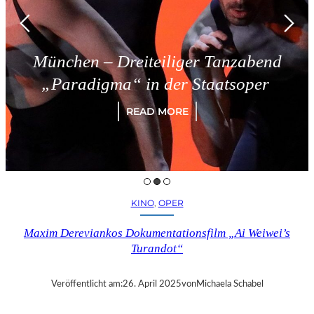
 – Dreiteiliger Tanzabend
Trie
igma“ in der Staatsoper
READ MORE
KINO
, 
OPER
Maxim Dereviankos Dokumentationsfilm „Ai Weiwei’s
Turandot“
Veröffentlicht am:
26. April 2025
von
Michaela Schabel