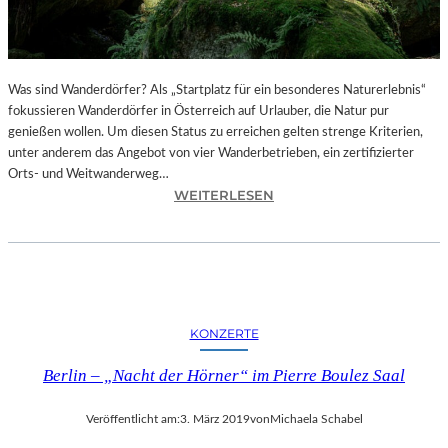
T
I
O
N
S
Was sind Wanderdörfer? Als „Startplatz für ein besonderes Naturerlebnis“
F
fokussieren Wanderdörfer in Österreich auf Urlauber, die Natur pur
I
genießen wollen. Um diesen Status zu erreichen gelten strenge Kriterien,
L
unter anderem das Angebot von vier Wanderbetrieben, ein zertifizierter
M
Orts- und Weitwanderweg…
„
:
WEITERLESEN
A
Ö
I
S
W
T
E
E
I
R
W
R
KONZERTE
E
E
I
I
Berlin – „Nacht der Hörner“ im Pierre Boulez Saal
’
C
S
H
Veröffentlicht am:
3. März 2019
von
Michaela Schabel
T
–
U
E