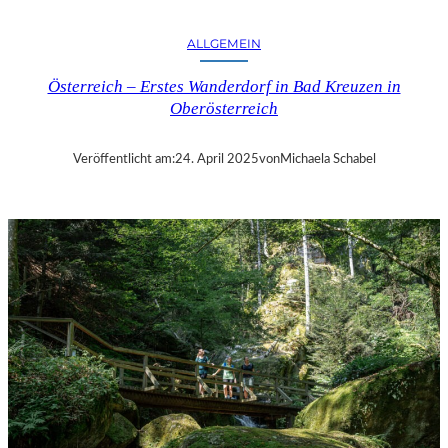
M
D
ALLGEMEIN
E
R
Österreich – Erstes Wanderdorf in Bad Kreuzen in
E
Oberösterreich
V
I
A
Veröffentlicht am:
24. April 2025
von
Michaela Schabel
N
K
O
S
D
O
K
U
M
E
N
T
A