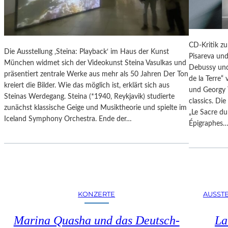
N
S
D
E
Ä
U
R
M
CD-Kritik zu
E
Die Ausstellung ‚Steina: Playback‘ im Haus der Kunst
B
Pisareva un
F
München widmet sich der Videokunst Steina Vasulkas und
A
Debussy und
O
präsentiert zentrale Werke aus mehr als 50 Jahren Der Ton
R
de la Terre“
T
kreiert die Bilder. Wie das möglich ist, erklärt sich aus
B
und Georgy 
O
Steinas Werdegang. Steina (*1940, Reykjavik) studierte
E
classics. Di
G
zunächst klassische Geige und Musiktheorie und spielte im
R
„Le Sacre du
R
Iceland Symphony Orchestra. Ende der…
I
Épigraphes
A
N
F
I
I
P
E
O
N
T
I
S
KONZERTE
AUSST
N
D
D
A
Marina Quasha und das Deutsch-
La
E
M