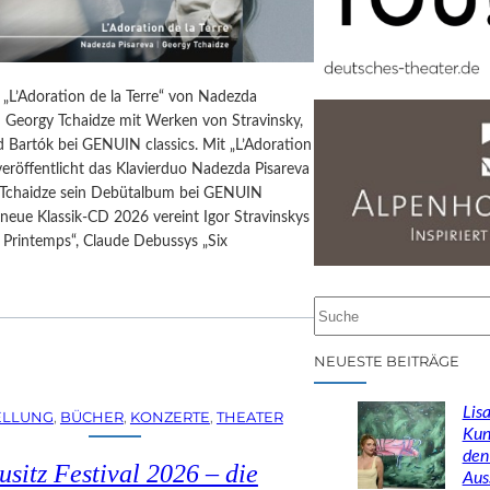
 „L’Adoration de la Terre“ von Nadezda
d Georgy Tchaidze mit Werken von Stravinsky,
 Bartók bei GENUIN classics. Mit „L’Adoration
 veröffentlicht das Klavierduo Nadezda Pisareva
Tchaidze sein Debütalbum bei GENUIN
e neue Klassik-CD 2026 vereint Igor Stravinskys
 Printemps“, Claude Debussys „Six
…
S
u
c
NEUESTE BEITRÄGE
h
e
Lisa
ELLUNG
, 
BÜCHER
, 
KONZERTE
, 
THEATER
n
Kun
den
usitz Festival 2026 – die
Aus