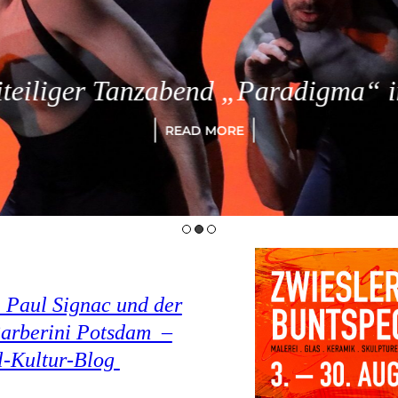
eiliger Tanzabend „Paradigma“ in
READ MORE
 Paul Signac und der
arberini Potsdam –
el-Kultur-Blog