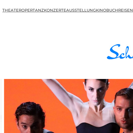
THEATER
OPER
TANZ
KONZERTE
AUSSTELLUNG
KINO
BUCH
REISEN