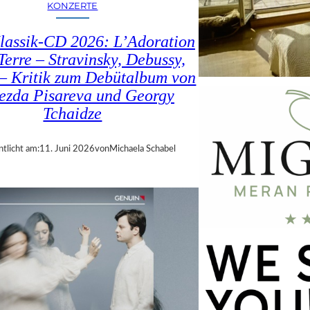
KONZERTE
lassik-CD 2026: L’Adoration
Terre – Stravinsky, Debussy,
– Kritik zum Debütalbum von
ezda Pisareva und Georgy
Tchaidze
ntlicht am:
11. Juni 2026
von
Michaela Schabel