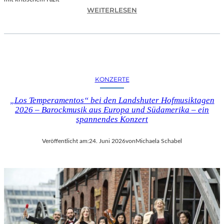
I
:
WEITERLESEN
L
H
M
A
M
N
I
N
T
E
B
S
I
KONZERTE
H
R
O
G
„Los Temperamentos“ bei den Landshuter Hofmusiktagen
F
I
2026 – Barockmusik aus Europa und Südamerika – ein
B
spannendes Konzert
T
A
M
U
I
Veröffentlicht am:
24. Juni 2026
von
Michaela Schabel
E
N
R
I
„
C
A
H
L
M
L
A
E
Y
R