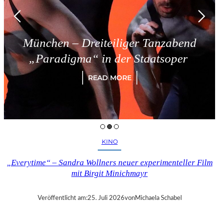
München – Dreiteiliger Tanzabend
„Paradigma“ in der Staatsoper
READ MORE
KINO
„Everytime“ – Sandra Wollners neuer experimenteller Film
mit Birgit Minichmayr
Veröffentlicht am:
25. Juli 2026
von
Michaela Schabel