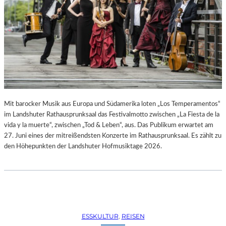
R
R
E
C
H
T
E
B
E
R
A
Mit barocker Musik aus Europa und Südamerika loten „Los Temperamentos“
U
im Landshuter Rathausprunksaal das Festivalmotto zwischen „La Fiesta de la
B
vida y la muerte“, zwischen „Tod & Leben“, aus. Das Publikum erwartet am
T
27. Juni eines der mitreißendsten Konzerte im Rathausprunksaal. Es zählt zu
“
den Höhepunkten der Landshuter Hofmusiktage 2026.
(
2
0
2
6
)
ESSKULTUR
, 
REISEN
–