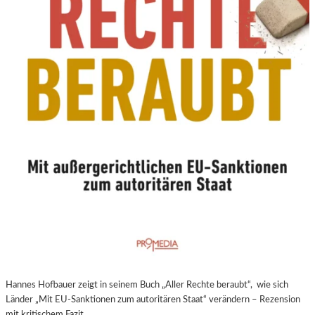
N
E
U
E
R
E
X
P
E
R
I
M
E
N
T
E
L
L
E
Hannes Hofbauer zeigt in seinem Buch „Aller Rechte beraubt“, wie sich
R
Länder „Mit EU-Sanktionen zum autoritären Staat“ verändern – Rezension
F
mit kritischem Fazit