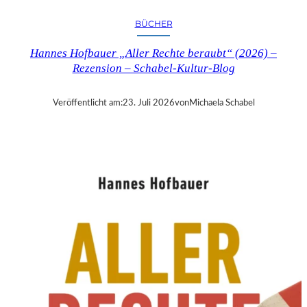
R
Y
BÜCHER
T
I
Hannes Hofbauer „Aller Rechte beraubt“ (2026) –
M
Rezension – Schabel-Kultur-Blog
E
“
–
Veröffentlicht am:
23. Juli 2026
von
Michaela Schabel
S
A
N
D
R
A
W
O
L
L
N
E
R
S