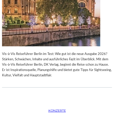
K
S
T
O
I
P
O
E
N
R
M
I
I
N
T
M
H
Ü
A
N
Vis-à-Vis Reiseführer Berlin im Test: Wie gut ist die neue Ausgabe 2026?
M
C
Stärken, Schwächen, Inhalte und ausführliches Fazit im Überblick. Mit dem
B
H
Vis-à-Vis Reiseführer Berlin, DK Verlag, beginnt die Reise schon zu Hause.
U
E
Er ist Inspirationsquelle, Planungshilfe und bietet gute Tipps für Sightseeing,
R
N
Kultur, Vielfalt und Hauptstadtflair.
G
–
S
O
O
P
I
E
N
R
T
N
E
F
KONZERTE
R
E