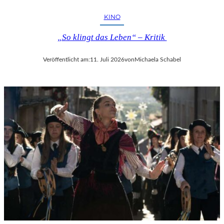
KINO
„So klingt das Leben“ – Kritik
Veröffentlicht am:
11. Juli 2026
von
Michaela Schabel