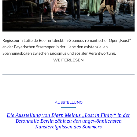
T
E
L
E
T
Z
T
Regisseurin Lotte de Beer entdeckt in Gounods romantischer Oper „Faust“
E
an der Bayerischen Staatsoper in der Liebe den existenziellen
S
Spannungsbogen zwischen Egoismus und sozialer Verantwortung.
E
:
WEITERLESEN
K
O
U
P
N
E
D
R
E
N
–
K
AUSSTELLUNG
E
R
I
I
Die Ausstellung von Bjørn Melhus „Lost in Finity“ in der
N
T
Betonhalle Berlin zählt zu den ungewöhnlichsten
E
I
Kunstereignissen des Sommers
G
K
A
–