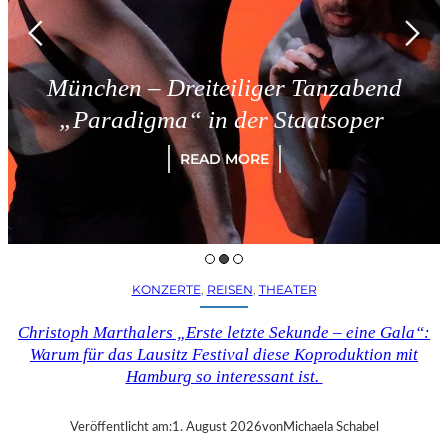
hen – Dreiteiliger Tanzabend
T
radigma“ in der Staatsoper
READ MORE
KONZERTE
, 
REISEN
, 
THEATER
Christoph Marthalers „Erste letzte Sekunde – eine Gala“:
Warum für das Lausitz Festival diese Koproduktion mit
Hamburg so interessant ist.
Veröffentlicht am:
1. August 2026
von
Michaela Schabel