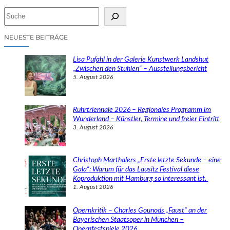
S
u
c
NEUESTE BEITRÄGE
h
e
Lisa Pufahl in der Galerie Kunstwerk Landshut
n
„Zwischen den Stühlen“ – Ausstellungsbericht
5. August 2026
Ruhrtriennale 2026 – Regionales Programm im
Wunderland – Künstler, Termine und freier Eintritt
3. August 2026
Christoph Marthalers „Erste letzte Sekunde – eine
Gala“: Warum für das Lausitz Festival diese
Koproduktion mit Hamburg so interessant ist.
1. August 2026
Opernkritik – Charles Gounods „Faust“ an der
Bayerischen Staatsoper in München –
Opernfestspiele 2026