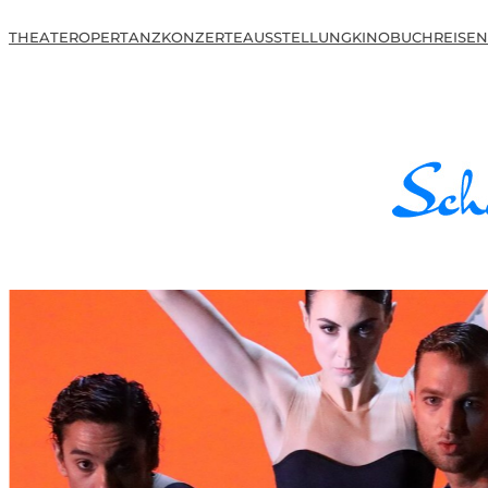
THEATER
OPER
TANZ
KONZERTE
AUSSTELLUNG
KINO
BUCH
REISEN