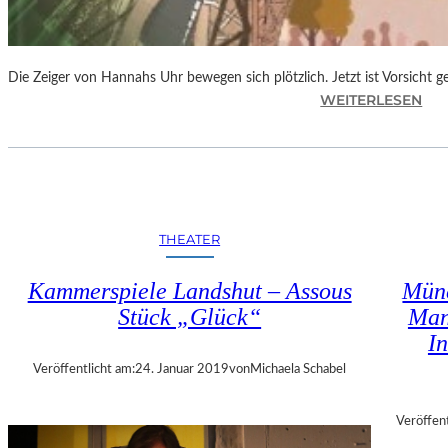
-
J
Ä
Die Zeiger von Hannahs Uhr bewegen sich plötzlich. Jetzt ist Vorsicht 
H
:
WEITERLESEN
R
S
I
.
G
J
E
.
S
K
J
I
U
THEATER
N
B
G
I
Kammerspiele Landshut – Assous
Mün
„
L
Stück „Glück“
Man
D
Ä
I
I
U
E
M
Veröffentlicht am:
24. Januar 2019
von
Michaela Schabel
Z
E
Veröffent
I