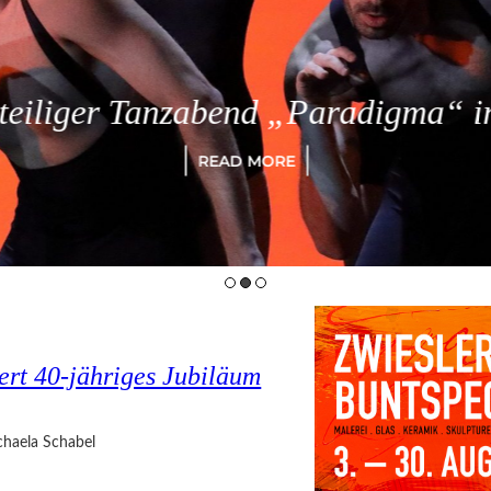
eiliger Tanzabend „Paradigma“ in
READ MORE
ert 40-jähriges Jubiläum
haela Schabel