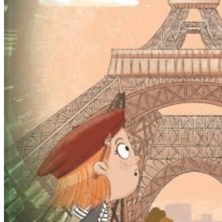
F
I
L
M
-
F
E
S
T
I
V
A
L
F
E
I
E
R
T
4
0