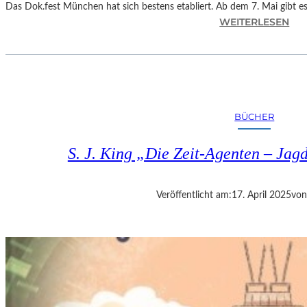
Das Dok.fest München hat sich bestens etabliert. Ab dem 7. Mai gibt 
:
WEITERLESEN
M
Ü
N
C
H
E
BÜCHER
N
–
S. J. King „Die Zeit-Agenten – Jag
D
O
K
Veröffentlicht am:
17. April 2025
von
U
M
E
N
T
A
R