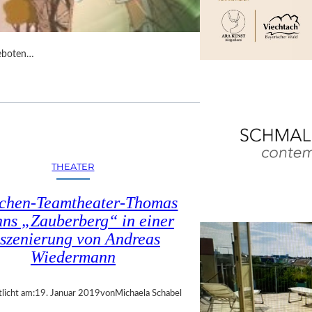
geboten…
THEATER
chen-Teamtheater-Thomas
ns „Zauberberg“ in einer
nszenierung von Andreas
Wiedermann
licht am:
19. Januar 2019
von
Michaela Schabel