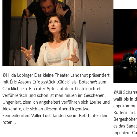
T
-
A
G
E
N
T
E
N
–
J
A
©Hilda Lobinger Das kleine Theater Landshut präsentiert
G
mit Éric Assous Erfolgsstück „Glück“ als Botschaft zum
D
Glücklichsein. Ein roter Apfel auf dem Tisch leuchtet
©Uli Scharre
U
verführerisch und schon ist man mitten im Geschehen.
wallt bis in
M
Ungeniert, ziemlich angeheitert verführen sich Louise und
angekommen 
D
Alexandre, die sich an diesem Abend irgendwo
Koffern im L
E
kennenlernten. Voller Lust landen sie im Bett hinter dem
Bergeshöhen
N
roten…
es das Sana
E
Ingenieur C
I