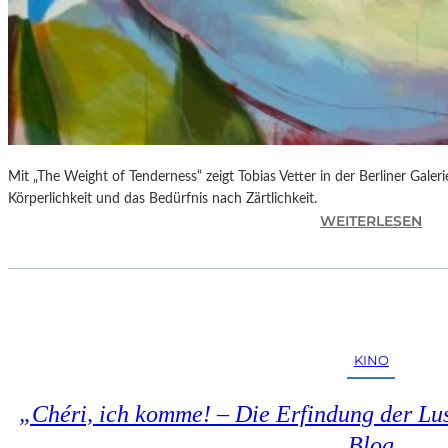
Mit „The Weight of Tenderness“ zeigt Tobias Vetter in der Berliner Gale
Körperlichkeit und das Bedürfnis nach Zärtlichkeit.
:
WEITERLESEN
T
O
B
I
A
S
KINO
V
E
„Chéri, ich komme! – Die Erfindung der Lus
T
T
Blog