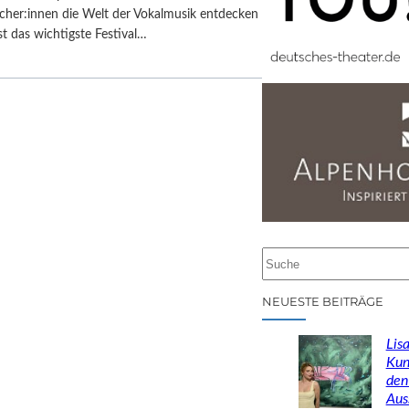
cher:innen die Welt der Vokalmusik entdecken
st das wichtigste Festival…
S
u
c
NEUESTE BEITRÄGE
h
e
Lisa
n
Kun
den
Aus