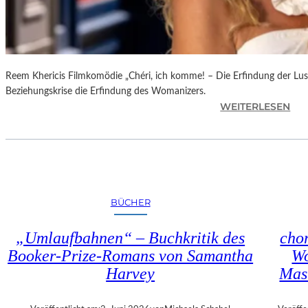
R
N
E
S
S
Reem Khericis Filmkomödie „Chéri, ich komme! – Die Erfindung der Lust
“
Beziehungskrise die Erfindung des Womanizers.
I
:
WEITERLESEN
N
„
D
C
E
H
R
É
G
R
A
I
L
BÜCHER
,
E
I
R
„Umlaufbahnen“ – Buchkritik des
chor
C
I
Booker-Prize-Romans von Samantha
Wo
H
E
Harvey
Mas
K
G
O
R
M
O