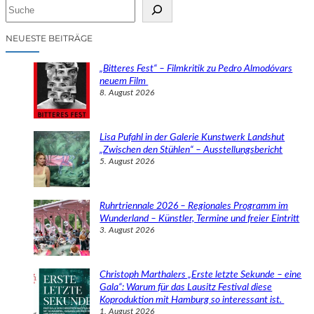
S
u
c
NEUESTE BEITRÄGE
h
e
„Bitteres Fest“ – Filmkritik zu Pedro Almodóvars
n
neuem Film
8. August 2026
Lisa Pufahl in der Galerie Kunstwerk Landshut
„Zwischen den Stühlen“ – Ausstellungsbericht
5. August 2026
Ruhrtriennale 2026 – Regionales Programm im
Wunderland – Künstler, Termine und freier Eintritt
3. August 2026
Christoph Marthalers „Erste letzte Sekunde – eine
Gala“: Warum für das Lausitz Festival diese
Koproduktion mit Hamburg so interessant ist.
1. August 2026