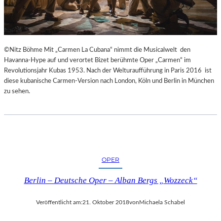
E
S
S
I
N
©Nitz Böhme Mit „Carmen La Cubana“ nimmt die Musicalwelt den
N
Havanna-Hype auf und verortet Bizet berühmte Oper „Carmen“ im
E
Revolutionsjahr Kubas 1953. Nach der Welturaufführung in Paris 2016 ist
N
diese kubanische Carmen-Version nach London, Köln und Berlin in München
I
zu sehen.
M
S
E
N
I
O
R
OPER
E
N
Berlin – Deutsche Oper – Alban Bergs „Wozzeck“
A
L
Veröffentlicht am:
21. Oktober 2018
von
Michaela Schabel
T
E