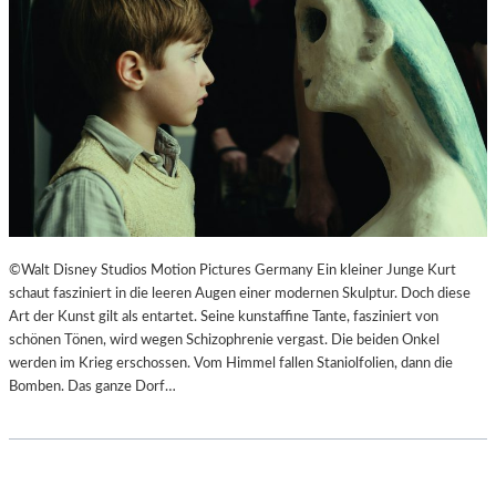
F
N
Ü
S
H
Z
L
E
S
N
A
I
M
E
E
R
D
T
O
I
K
M
©Walt Disney Studios Motion Pictures Germany Ein kleiner Junge Kurt
U
L
schaut fasziniert in die leeren Augen einer modernen Skulptur. Doch diese
M
A
Art der Kunst gilt als entartet. Seine kunstaffine Tante, fasziniert von
E
N
schönen Tönen, wird wegen Schizophrenie vergast. Die beiden Onkel
N
D
werden im Krieg erschossen. Vom Himmel fallen Staniolfolien, dann die
T
E
Bomben. Das ganze Dorf…
A
S
T
T
I
H
O
E
N
A