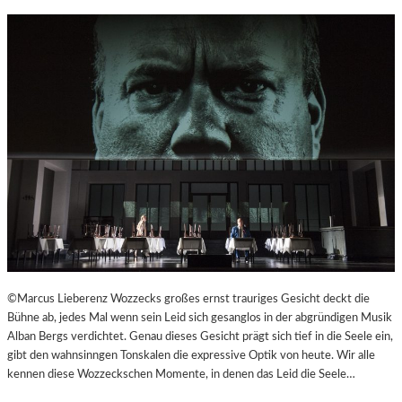
R
©Marcus Lieberenz Wozzecks großes ernst trauriges Gesicht deckt die
Bühne ab, jedes Mal wenn sein Leid sich gesanglos in der abgründigen Musik
Alban Bergs verdichtet. Genau dieses Gesicht prägt sich tief in die Seele ein,
gibt den wahnsinngen Tonskalen die expressive Optik von heute. Wir alle
kennen diese Wozzeckschen Momente, in denen das Leid die Seele…