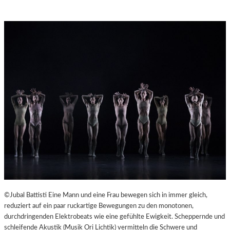
©Jubal Battisti Eine Mann und eine Frau bewegen sich in immer gleich,
reduziert auf ein paar ruckartige Bewegungen zu den monotonen,
durchdringenden Elektrobeats wie eine gefühlte Ewigkeit. Scheppernde und
schleifende Akustik (Musik Ori Lichtik) vermitteln die Schwere und