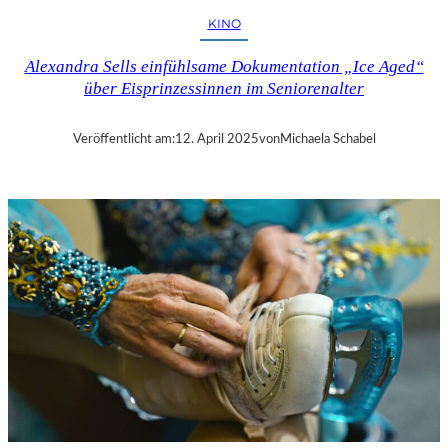
H
KINO
U
T
Alexandra Sells einfühlsame Dokumentation „Ice Aged“
–
über Eisprinzessinnen im Seniorenalter
R
A
Y
Veröffentlicht am:
12. April 2025
von
Michaela Schabel
B
R
A
D
B
U
R
Y
S
„
F
A
H
R