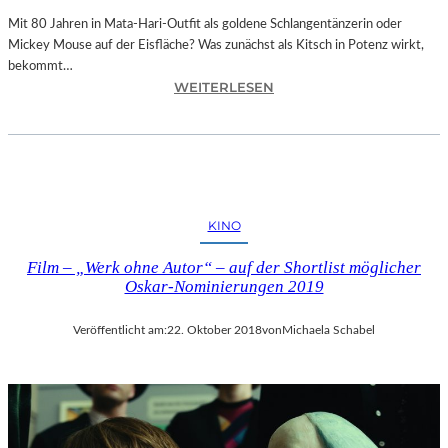
E
N
Mit 80 Jahren in Mata-Hari-Outfit als goldene Schlangentänzerin oder
H
Mickey Mouse auf der Eisfläche? Was zunächst als Kitsch in Potenz wirkt,
E
bekommt…
:
I
WEITERLESEN
A
T
L
4
E
5
X
1
A
“
N
–
KINO
D
M
R
I
Film – „Werk ohne Autor“ – auf der Shortlist möglicher
A
T
Oskar-Nominierungen 2019
S
R
E
E
Veröffentlicht am:
22. Oktober 2018
von
Michaela Schabel
L
I
L
SS
S
E
E
N
I
D
N
I