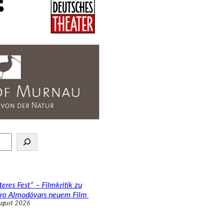
teres Fest“ – Filmkritik zu
ro Almodóvars neuem Film
ugust 2026