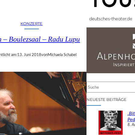
KONZERTE
n – Boulezsaal – Radu Lupu
ntlicht am:
13. Juni 2018
von
Michaela Schabel
S
u
c
NEUESTE BEITRÄGE
h
e
„Bit
n
Ped
8. A