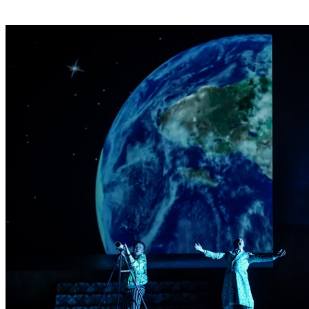
T
E
R
T
R
E
F
F
E
N
“
D
E
R
B
E
R
L
I
N