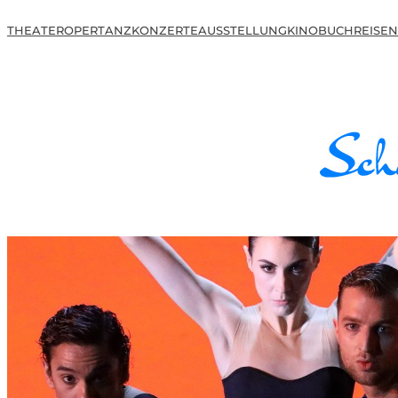
THEATER
OPER
TANZ
KONZERTE
AUSSTELLUNG
KINO
BUCH
REISEN