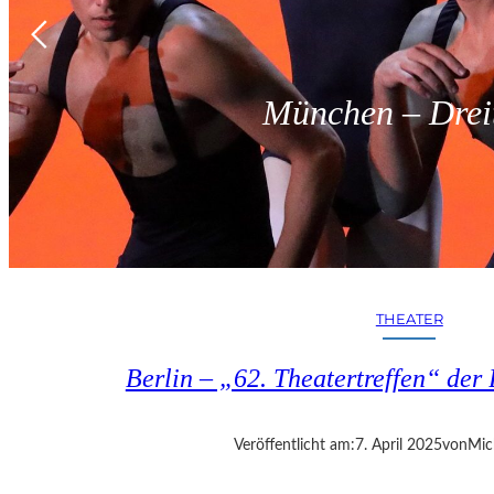
München – Dreit
THEATER
Berlin – „62. Theatertreffen“ der 
Veröffentlicht am:
7. April 2025
von
Mic