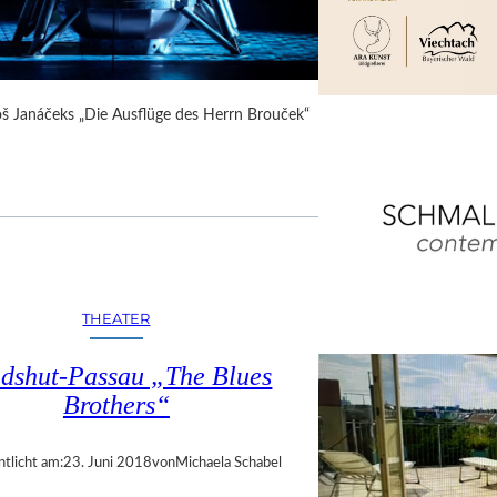
Leoš Janáčeks „Die Ausflüge des Herrn Brouček“
THEATER
dshut-Passau „The Blues
Brothers“
ntlicht am:
23. Juni 2018
von
Michaela Schabel