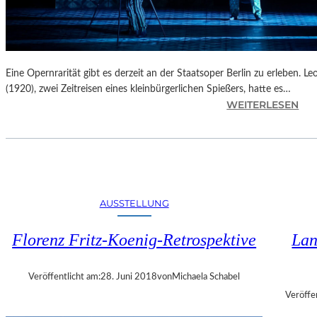
E
R
F
E
S
Eine Opernrarität gibt es derzeit an der Staatsoper Berlin zu erleben. 
T
(1920), zwei Zeitreisen eines kleinbürgerlichen Spießers, hatte es…
S
:
WEITERLESEN
P
B
I
E
E
R
L
L
E
I
N
AUSSTELLUNG
–
L
Florenz Fritz-Koenig-Retrospektive
Lan
E
O
Š
Veröffentlicht am:
28. Juni 2018
von
Michaela Schabel
J
Veröffe
A