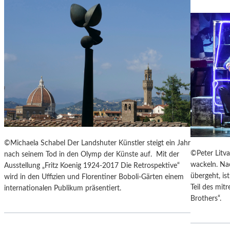
N
Á
Č
E
K
S
„
D
I
E
A
U
S
©Michaela Schabel Der Landshuter Künstler steigt ein Jahr
F
©Peter Litva
nach seinem Tod in den Olymp der Künste auf. Mit der
L
wackeln. Nac
Ausstellung „Fritz Koenig 1924-2017 Die Retrospektive“
Ü
übergeht, is
wird in den Uffizien und Florentiner Boboli-Gärten einem
G
Teil des mi
internationalen Publikum präsentiert.
E
Brothers“.
D
E
S