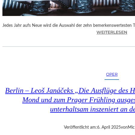
Jedes Jahr aufs Neue wird die Auswahl der zehn bemerkenswertesten 
:
WEITERLESEN
B
E
R
L
I
N
OPER
–
„
Berlin – Leoš Janáčeks „Die Ausflüge des 
6
2
Mond und zum Prager Frühling ausges
.
unterhaltsam inszeniert an d
T
H
E
Veröffentlicht am:
6. April 2025
von
Mic
A