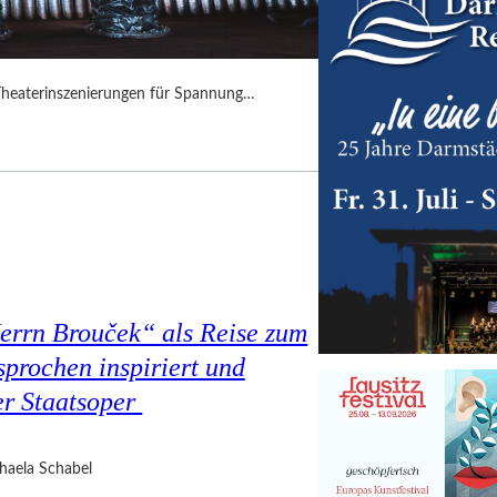
Theaterinszenierungen für Spannung…
Herrn Brouček“ als Reise zum
prochen inspiriert und
er Staatsoper
haela Schabel