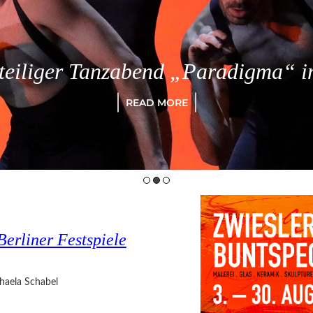
eiliger Tanzabend „Paradigma“ in
READ MORE
Berliner Festspiele
haela Schabel