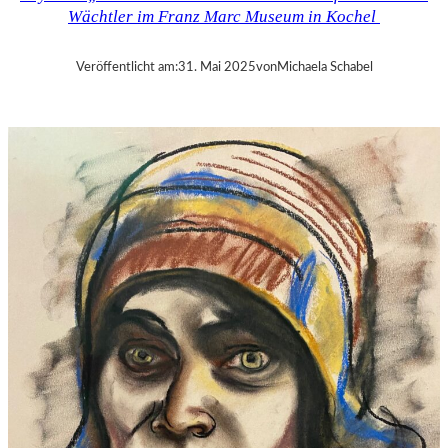
O
Wächtler im Franz Marc Museum in Kochel
L
G
A
Veröffentlicht am:
31. Mai 2025
von
Michaela Schabel
M
E
E
R
S
O
N
–
S
C
H
Ü
L
E
R
I
N
V