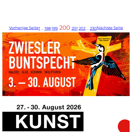
200
Vorherige Seite
Nächste Seite
1
…
198
199
201
202
…
230