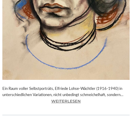
O
N
K
A
N
D
I
N
S
K
Y
,
M
U
Ein Raum voller Selbstporträts, Elfriede Lohse-Wächtler (1916-1940) in
S
unterschiedlichen Variationen, nicht unbedingt schmeichelhaft, sondern…
E
:
WEITERLESEN
V
B
O
A
N
Y
M
E
A
R