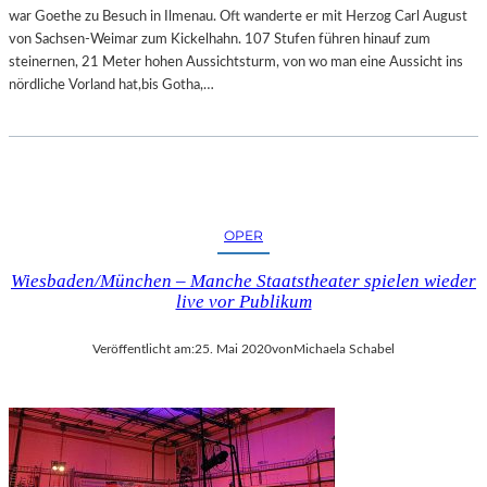
T
L
war Goethe zu Besuch in Ilmenau. Oft wanderte er mit Herzog Carl August
E
D
von Sachsen-Weimar zum Kickelhahn. 107 Stufen führen hinauf zum
L
E
steinernen, 21 Meter hohen Aussichtsturm, von wo man eine Aussicht ins
L
R
nördliche Vorland hat,bis Gotha,…
U
V
N
O
G
N
I
E
M
L
S
F
C
OPER
R
H
I
L
Wiesbaden/München – Manche Staatstheater spielen wieder
E
O
live vor Publikum
D
SS
E
M
Veröffentlicht am:
25. Mai 2020
von
Michaela Schabel
L
U
O
S
H
E
S
U
E
M
-
M