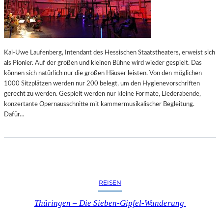
W
U
Ä
R
C
N
H
A
T
U
Kai-Uwe Laufenberg, Intendant des Hessischen Staatstheaters, erweist sich
L
als Pionier. Auf der großen und kleinen Bühne wird wieder gespielt. Das
E
können sich natürlich nur die großen Häuser leisten. Von den möglichen
R
1000 Sitzplätzen werden nur 200 belegt, um den Hygienevorschriften
I
gerecht zu werden. Gespielt werden nur kleine Formate, Liederabende,
M
konzertante Opernausschnitte mit kammermusikalischer Begleitung.
F
Dafür…
R
A
N
Z
M
A
R
REISEN
C
M
Thüringen – Die Sieben-Gipfel-Wanderung
U
S