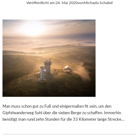
Veröffentlicht am:
24. Mai 2020
von
Michaela Schabel
E
U
M
I
N
K
O
C
H
E
L
Man muss schon gut zu Fuß und einigermaßen fit sein, um den
Gipfelwanderweg Suhl über die sieben Berge zu schaffen. Immerhin
benötigt man rund zehn Stunden für die 33 Kilometer lange Strecke…