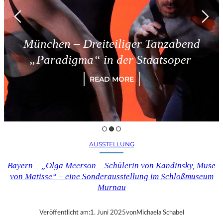
München – Dreiteiliger Tanzabend
„Paradigma“ in der Staatsoper
READ MORE
AUSSTELLUNG
Bayern – „Olga Meerson – Schülerin von Kandinsky, Muse
von Matisse“ – eine Sonderausstellung im Schloßmuseum
Murnau
Veröffentlicht am:
1. Juni 2025
von
Michaela Schabel