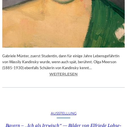
Gabriele Münter, zuerst Studentin, dann für einige Jahre Lebensgefährtin
von Wassily Kandinsky wurde, wenn auch spät, berühmt. Olga Meerson
(1885-1930) ebenfalls Schülerin von Kandinsky kennt…
:
WEITERLESEN
B
A
Y
E
R
N
AUSSTELLUNG
–
„
Bayern – „Ich als Irrwisch“ — Bilder von Elfriede Lohse-