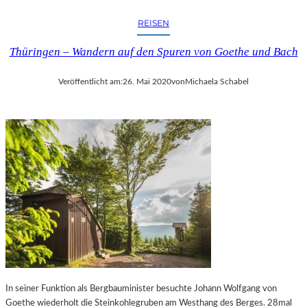
T
N
I
REISEN
–
S
„
S
Thüringen – Wandern auf den Spuren von Goethe und Bach
I
E
C
“
Veröffentlicht am:
26. Mai 2020
von
Michaela Schabel
H
–
A
E
L
I
S
N
I
E
R
S
R
O
W
N
I
D
S
E
C
R
H
A
“
U
—
S
B
In seiner Funktion als Bergbauminister besuchte Johann Wolfgang von
S
I
Goethe wiederholt die Steinkohlegruben am Westhang des Berges. 28mal