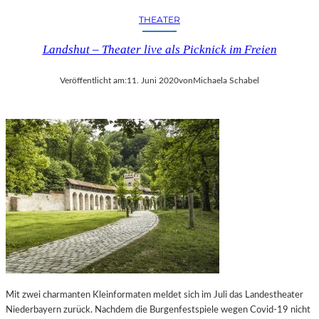
N
–
THEATER
–
Z
H
W
Landshut – Theater live als Picknick im Freien
E
I
R
C
Veröffentlicht am:
11. Juni 2020
von
Michaela Schabel
V
K
O
A
R
U
R
2
A
0
G
2
E
5
N
P
D
U
E
N
„
K
B
T
A
E
L
T
L
Mit zwei charmanten Kleinformaten meldet sich im Juli das Landestheater
M
E
Niederbayern zurück. Nachdem die Burgenfestspiele wegen Covid-19 nicht
I