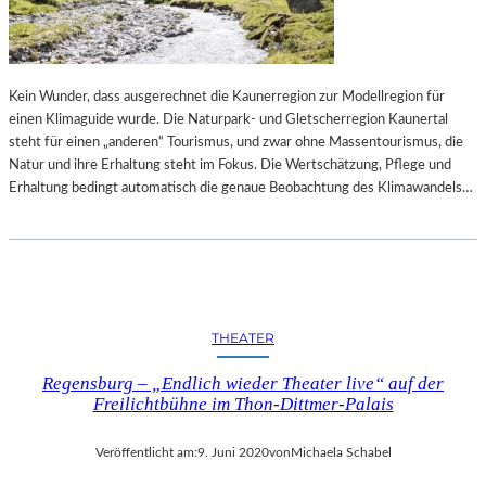
E
R
K
B
T
E
„
R
P
Kein Wunder, dass ausgerechnet die Kaunerregion zur Modellregion für
L
U
einen Klimaguide wurde. Die Naturpark- und Gletscherregion Kaunertal
I
R
steht für einen „anderen“ Tourismus, und zwar ohne Massentourismus, die
N
P
Natur und ihre Erhaltung steht im Fokus. Die Wertschätzung, Pflege und
E
L
Erhaltung bedingt automatisch die genaue Beobachtung des Klimawandels…
R
E
B
P
A
A
L
T
L
H
E
“
THEATER
T
T
Regensburg – „Endlich wieder Theater live“ auf der
W
Freilichtbühne im Thon-Dittmer-Palais
O
C
Veröffentlicht am:
9. Juni 2020
von
Michaela Schabel
H
E