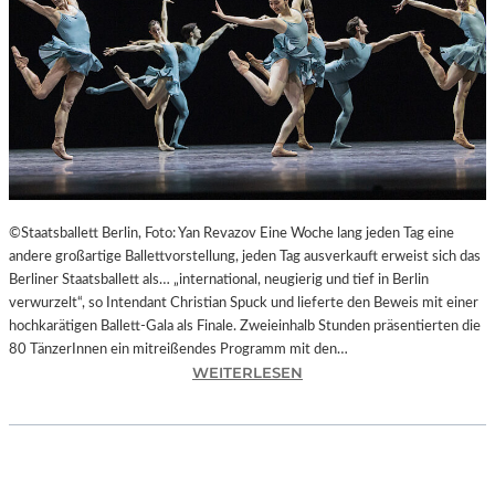
L
T
U
R
H
A
U
P
T
S
©Staatsballett Berlin, Foto: Yan Revazov Eine Woche lang jeden Tag eine
T
andere großartige Ballettvorstellung, jeden Tag ausverkauft erweist sich das
A
Berliner Staatsballett als… „international, neugierig und tief in Berlin
D
verwurzelt“, so Intendant Christian Spuck und lieferte den Beweis mit einer
T
hochkarätigen Ballett-Gala als Finale. Zweieinhalb Stunden präsentierten die
C
80 TänzerInnen ein mitreißendes Programm mit den…
H
:
WEITERLESEN
E
B
M
E
N
R
I
L
T
I
Z