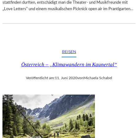
T
stattfinden durften, entschädigt man die Theater- und Musikfreunde mit
T
T
„Love Letters“ und einem musikalischen Picknick open air im Prantlgarten…
D
-
E
G
M
A
G
L
E
A
M
“
E
REISEN
A
I
L
N
Österreich – „Klimawandern im Kaunertal“
S
S
A
C
Veröffentlicht am:
11. Juni 2020
von
Michaela Schabel
B
H
S
A
C
F
H
T
L
S
U
P
S
R
S
O
D
J
E