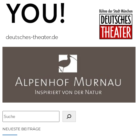
S
u
c
NEUESTE BEITRÄGE
h