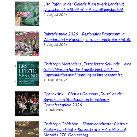
e
Lisa Pufahl in der Galerie Kunstwerk Landshut
n
„Zwischen den Stühlen“ – Ausstellungsbericht
5. August 2026
Ruhrtriennale 2026 – Regionales Programm im
Wunderland – Künstler, Termine und freier Eintritt
3. August 2026
Christoph Marthalers „Erste letzte Sekunde – eine
Gala“: Warum für das Lausitz Festival diese
Koproduktion mit Hamburg so interessant ist.
1. August 2026
Opernkritik – Charles Gounods „Faust“ an der
Bayerischen Staatsoper in München –
Opernfestspiele 2026
31. Juli 2026
Christoph Goldstein – Sinfonieorchester Pietro e
Paolo – Landshut – Konzertkritik – Ausblick auf
Mozarts 270. Geburtstag