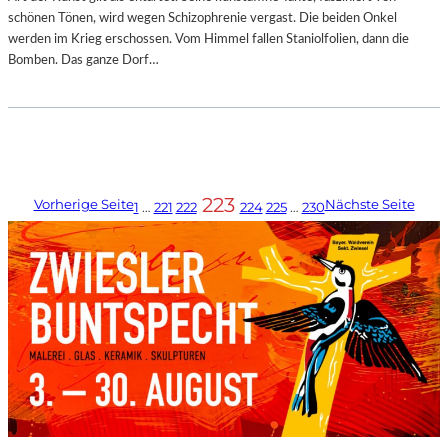
schönen Tönen, wird wegen Schizophrenie vergast. Die beiden Onkel
werden im Krieg erschossen. Vom Himmel fallen Staniolfolien, dann die
Bomben. Das ganze Dorf…
223
Vorherige Seite
Nächste Seite
1
…
221
222
224
225
…
230