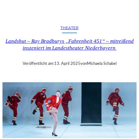
N
D
S
H
THEATER
U
T
Landshut – Ray Bradburys „Fahrenheit 451“ – mitreißend
–
inszeniert im Landestheater Niederbayern
T
H
O
Veröffentlicht am:
13. April 2025
von
Michaela Schabel
M
A
S
K
Ö
C
K
S
A
G
I