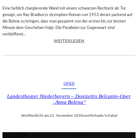
T
A
Eine farblich chargierende Wand mit einem schwarzen Rechteck als Tür
T
genügt, um Ray Bradburys dystophen Roman von 1953 derart packend auf
I
die Bühne zu bringen, dass man gespannt von der ersten bis zur letzten
O
Minute dem Geschehen folgt. Die Parallelen zur Gegenwart sind
N
verblüffend…
:
S
WEITERLESEN
L
S
A
T
N
Ü
D
C
S
K
H
„
OPER
U
U
T
N
Landestheater Niederbayern – Donizettis Belcanto-Oper
–
D
„Anna Bolena“
R
A
A
L
Veröffentlicht am:
21. November 2018
von
Michaela Schabel
Y
L
B
E
R
T
A
I