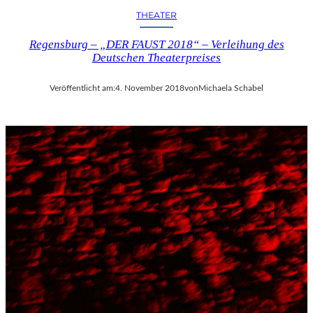
THEATER
Regensburg – „DER FAUST 2018“ – Verleihung des
Deutschen Theaterpreises
Veröffentlicht am:
4. November 2018
von
Michaela Schabel