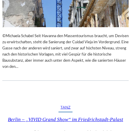
I
E
M
S
L
T
A
H
N
E
D
A
©Michaela Schabel Seit Havanna den Massentourismus braucht, um Devisen
E
T
zu erwirtschaften, steht die Sanierung der Cuidad Vieja im Vordergrund. Eine
S
E
Gasse nach der anderen wird saniert, und zwar auf höchsten Niveau, streng
T
R
nach den historischen Vorlagen, mit viel Gespür für die historische
H
Bausubstanz, aber immer auch unter dem Aspekt, wie die sanierten Häuser
E
von den…
A
T
E
R
N
I
E
TANZ
D
E
Berlin – „VIVID Grand Show“ im Friedrichstadt-Palast
R
B