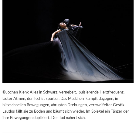
©Jochen Klenk Alles in Schwarz, vernebelt, pulsierende Herzfrequenz,
lauter Atmen, der Tod ist spürbar. Das Mädchen kämpft dagegen, in
blitzschnellen Bewegungen, abrupten Drehungen, verzweifelter Gestik.
Lautlos fällt sie zu Boden und bäumt sich wieder. Im Spiegel ein Tänzer der
ihre Bewegungen dupliziert. Der Tod nähert sich.