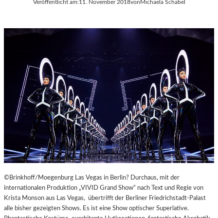
Veröffentlicht am:
11. November 2018
von
Michaela Schabel
A
Y
E
R
N
©Brinkhoff/Moegenburg Las Vegas in Berlin? Durchaus, mit der
internationalen Produktion „VIVID Grand Show“ nach Text und Regie von
Krista Monson aus Las Vegas, übertrifft der Berliner Friedrichstadt-Palast
alle bisher gezeigten Shows. Es ist eine Show optischer Superlative.