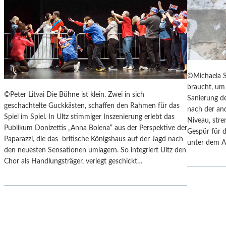
Y
“
S
I
„
N
F
D
A
E
H
N
R
L
©Michaela S
E
A
braucht, um 
N
N
©Peter Litvai Die Bühne ist klein. Zwei in sich
Sanierung de
H
D
geschachtelte Guckkästen, schaffen den Rahmen für das
nach der an
E
S
Spiel im Spiel. In Ultz stimmiger Inszenierung erlebt das
Niveau, stre
I
H
Publikum Donizettis „Anna Bolena“ aus der Perspektive der
Gespür für d
T
U
Paparazzi, die das britische Königshaus auf der Jagd nach
unter dem A
4
T
den neuesten Sensationen umlagern. So integriert Ultz den
5
E
Chor als Handlungsträger, verlegt geschickt…
1
R
“
K
–
A
M
M
I
M
T
E