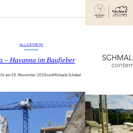
ALLGEMEIN
a – Havanna im Baufieber
cht am:
18. November 2018
von
Michaela Schabel