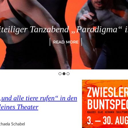
eiliger Tanzabend „Paradigma“ in
READ MORE
nd alle tiere rufen“ in den
eines Theater
haela Schabel