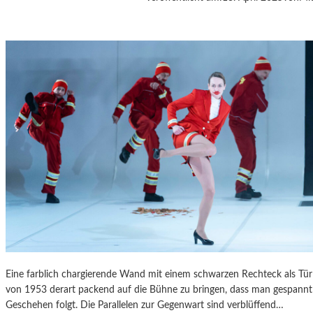
A
S
K
Ö
C
K
S
A
G
I
T
A
T
I
O
N
S
S
Eine farblich chargierende Wand mit einem schwarzen Rechteck als T
T
von 1953 derart packend auf die Bühne zu bringen, dass man gespannt 
Ü
Geschehen folgt. Die Parallelen zur Gegenwart sind verblüffend…