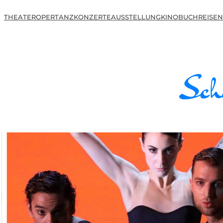
THEATER
OPER
TANZ
KONZERTE
AUSSTELLUNG
KINO
BUCH
REISEN