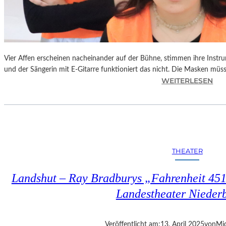
Vier Affen erscheinen nacheinander auf der Bühne, stimmen ihre Instr
und der Sängerin mit E-Gitarre funktioniert das nicht. Die Masken mü
:
WEITERLESEN
L
A
N
D
S
H
THEATER
U
T
Landshut – Ray Bradburys „Fahrenheit 451“
–
T
Landestheater Nieder
H
O
M
Veröffentlicht am:
13. April 2025
von
Mic