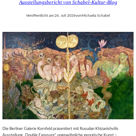
Ausstellungsbericht von Schabel-Kultur-Blog
Veröffentlicht am:
26. Juli 2026
von
Michaela Schabel
Die Berliner Galerie Kornfeld präsentiert mit Rusudan Khizanishvilis
Ausstellung „Double Exposure“ ungewöhnliche georgische Kunst –