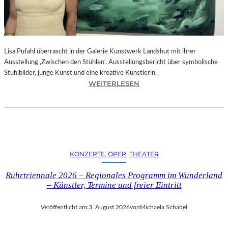
E
D
R
O
Lisa Pufahl überrascht in der Galerie Kunstwerk Landshut mit ihrer
A
Ausstellung ‚Zwischen den Stühlen‘. Ausstellungsbericht über symbolische
L
Stuhlbilder, junge Kunst und eine kreative Künstlerin.
M
:
WEITERLESEN
O
L
D
I
Ó
S
V
A
A
P
R
U
S
KONZERTE
, 
OPER
, 
THEATER
F
N
A
E
Ruhrtriennale 2026 – Regionales Programm im Wunderland
H
U
– Künstler, Termine und freier Eintritt
L
E
I
M
Veröffentlicht am:
3. August 2026
von
Michaela Schabel
N
F
D
I