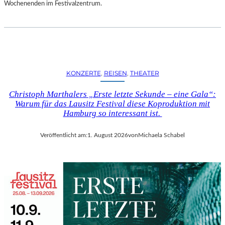
D
Wochenenden im Festivalzentrum.
S
H
U
T
„
Z
KONZERTE
, 
REISEN
, 
THEATER
W
I
Christoph Marthalers „Erste letzte Sekunde – eine Gala“:
S
Warum für das Lausitz Festival diese Koproduktion mit
C
Hamburg so interessant ist.
H
E
Veröffentlicht am:
1. August 2026
von
Michaela Schabel
N
D
E
N
S
T
Ü
H
L