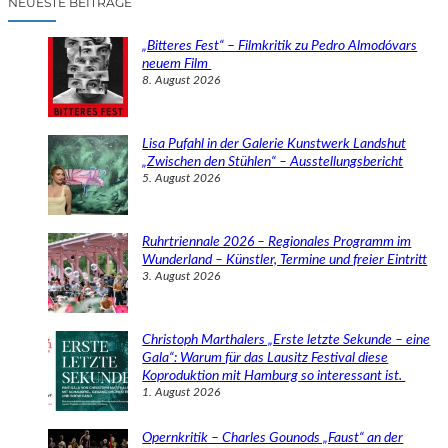
NEUESTE BEITRÄGE
h
e
„Bitteres Fest“ – Filmkritik zu Pedro Almodóvars
n
neuem Film
8. August 2026
Lisa Pufahl in der Galerie Kunstwerk Landshut
„Zwischen den Stühlen“ – Ausstellungsbericht
5. August 2026
Ruhrtriennale 2026 – Regionales Programm im
Wunderland – Künstler, Termine und freier Eintritt
3. August 2026
Christoph Marthalers „Erste letzte Sekunde – eine
Gala“: Warum für das Lausitz Festival diese
Koproduktion mit Hamburg so interessant ist.
1. August 2026
Opernkritik – Charles Gounods „Faust“ an der