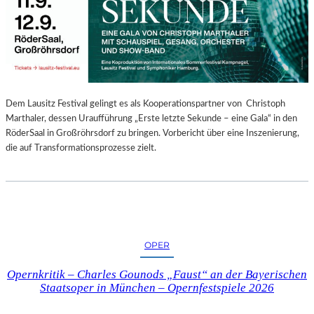
E
N
“
–
A
U
S
Dem Lausitz Festival gelingt es als Kooperationspartner von Christoph
S
Marthaler, dessen Uraufführung „Erste letzte Sekunde – eine Gala“ in den
T
RöderSaal in Großröhrsdorf zu bringen. Vorbericht über eine Inszenierung,
E
die auf Transformationsprozesse zielt.
L
L
U
N
G
S
OPER
B
E
Opernkritik – Charles Gounods „Faust“ an der Bayerischen
R
Staatsoper in München – Opernfestspiele 2026
I
C