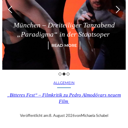
eiteiliger Tanzabend
Triest – 
“ in der Staatsoper
R
READ MORE
ALLGEMEIN
„Bitteres Fest“ – Filmkritik zu Pedro Almodóvars neuem
Film
Veröffentlicht am:
8. August 2026
von
Michaela Schabel