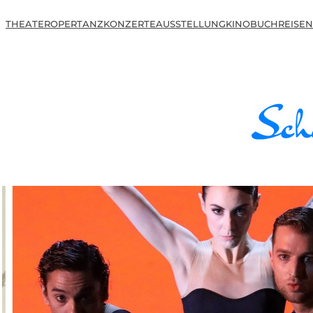
THEATER
OPER
TANZ
KONZERTE
AUSSTELLUNG
KINO
BUCH
REISEN