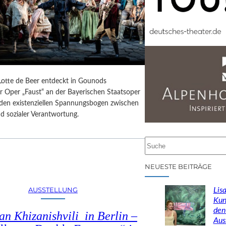
 Lotte de Beer entdeckt in Gounods
r Oper „Faust“ an der Bayerischen Staatsoper
e den existenziellen Spannungsbogen zwischen
d sozialer Verantwortung.
S
u
c
NEUESTE BEITRÄGE
h
e
AUSSTELLUNG
Lisa
n
Kun
den
n Khizanishvili in Berlin –
Aus