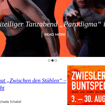
eiliger Tanzabend „Paradigma“ in
READ MORE
hut „Zwischen den Stühlen“ –
ht
chaela Schabel