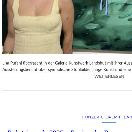
Lisa Pufahl überrascht in der Galerie Kunstwerk Landshut mit ihrer Auss
Ausstellungsbericht über symbolische Stuhlbilder, junge Kunst und eine 
:
WEITERLESEN
L
I
S
A
P
U
KONZERTE
, 
OPER
, 
THEAT
F
A