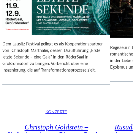
N
O
G
N
S
A
B
L
E
E
R
S
I
P
Dem Lausitz Festival gelingt es als Kooperationspartner
C
Regisseurin
R
von Christoph Marthaler, dessen Uraufführung „Erste
H
romantische
O
letzte Sekunde – eine Gala“ in den RöderSaal in
T
in der Lieb
G
Großröhrsdorf zu bringen. Vorbericht über eine
Egoismus un
R
Inszenierung, die auf Transformationsprozesse zielt.
A
M
M
I
M
W
KONZERTE
U
N
Christoph Goldstein –
Rusuda
D