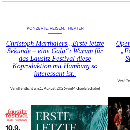
U
E
H
N
R
S
T
T
R
KONZERTE
, 
REISEN
, 
THEATER
Ü
I
H
E
Christoph Marthalers „Erste letzte
Oper
L
N
E
Sekunde – eine Gala“: Warum für
„Fa
N
N
das Lausitz Festival diese
S
A
“
L
Koproduktion mit Hamburg so
–
E
interessant ist.
A
2
U
Veröffe
0
S
Veröffentlicht am:
1. August 2026
von
Michaela Schabel
2
S
6
T
–
E
R
L
E
L
G
U
I