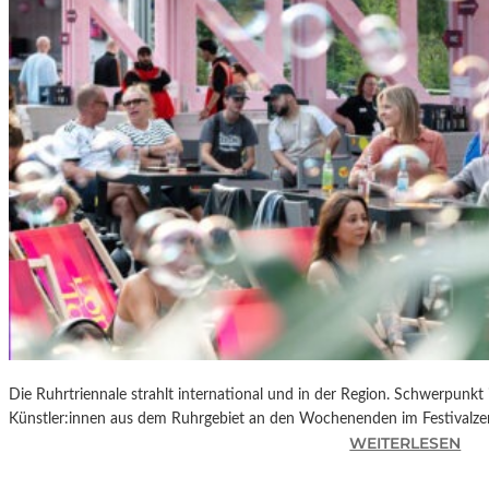
R
K
L
A
N
D
S
H
U
T
„
Z
W
I
S
C
Die Ruhrtriennale strahlt international und in der Region. Schwerpunkt
H
Künstler:innen aus dem Ruhrgebiet an den Wochenenden im Festivalze
E
:
WEITERLESEN
N
R
D