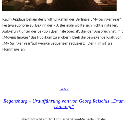
O
I
U
S
R
T
Kaum Applaus bekam der Eröffnungsfilm der Berlinale „My Salinger Year“.
“
K
Festivaleuphorie zu Beginn der 70. Berlinale wollte sich nicht einstellen.
–
I
Aufgeführt unter der Sektion „Berlinale Special“, die den Anspruch hat, mit
E
R
„Moving Images“ das Publikum zu erobern, blieb die bewegende Kraft von
I
C
„My Salinger Year“auf wenige Sequenzen reduziert. Der Film ist als
N
H
Hommage an…
E
E
S
T
I
M
M
E
TANZ
,
D
Regensburg – Uraufführung von von Georg Reischls „Drum
I
Dancing“
E
G
Veröffentlicht am:
16. Februar 2020
von
Michaela Schabel
E