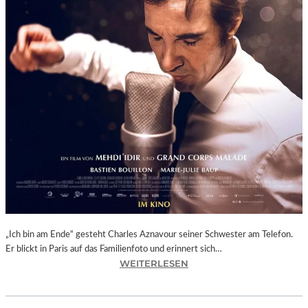
N
G
E
O
R
G
T
H
U
M
B
A
C
H
U
N
„Ich bin am Ende“ gesteht Charles Aznavour seiner Schwester am Telefon.
D
Er blickt in Paris auf das Familienfoto und erinnert sich…
R
:
WEITERLESEN
A
M
I
E
M
H