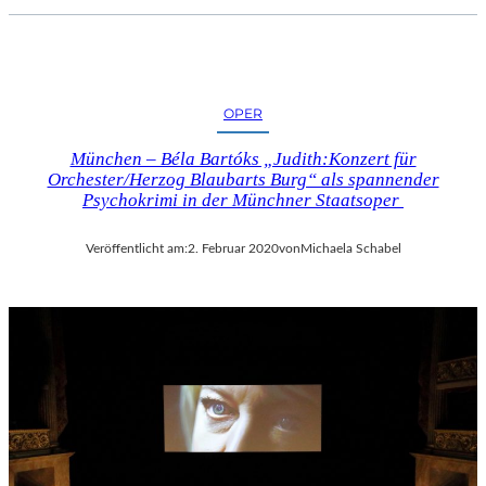
OPER
München – Béla Bartóks „Judith:Konzert für
Orchester/Herzog Blaubarts Burg“ als spannender
Psychokrimi in der Münchner Staatsoper
Veröffentlicht am:
2. Februar 2020
von
Michaela Schabel