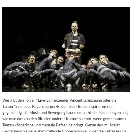
N
E
R
A
T
I
O
N
E
N
V
E
R
Z
A
U
B
Wer gibt den Ton an? Live-Schlagzeuger Vincent Glanzmann oder die
E
Tänzer*innen des Regensburger-Ensembles? Beide inspirieren sich
R
gegenseitig die Musik und Bewegung bauen empathische Beziehungen auf,
T
wie man das von den Ritualen anderer Kulturen kennt, wenn gemeinsames
E
Tanzen körperliche und mentale Befreiung bringt. Genau darum kreist
Georg Reischls neue abendfüllende Choreographie, in der die Entfesselung…