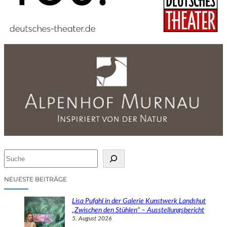
S
u
c
NEUESTE BEITRÄGE
h
e
Lisa Pufahl in der Galerie Kunstwerk Landshut
n
„Zwischen den Stühlen“ – Ausstellungsbericht
5. August 2026