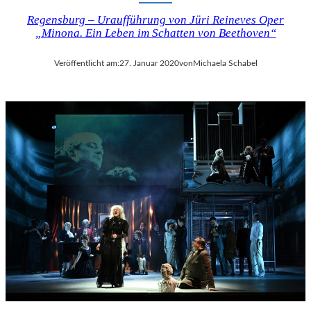
Regensburg – Uraufführung von Jüri Reineves Oper
„Minona. Ein Leben im Schatten von Beethoven“
Veröffentlicht am:
27. Januar 2020
von
Michaela Schabel