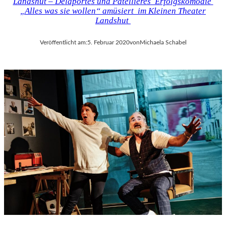
Landshut – Delaportes und Patellières Erfolgskomödie
„Alles was sie wollen“ amüsiert im Kleinen Theater
Landshut
Veröffentlicht am:
5. Februar 2020
von
Michaela Schabel