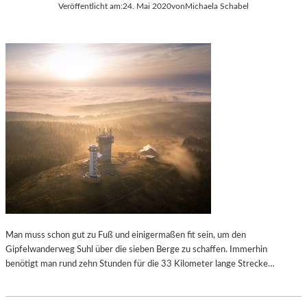
Veröffentlicht am:
24. Mai 2020
von
Michaela Schabel
E
U
M
I
N
K
O
C
H
E
L
Man muss schon gut zu Fuß und einigermaßen fit sein, um den
Gipfelwanderweg Suhl über die sieben Berge zu schaffen. Immerhin
benötigt man rund zehn Stunden für die 33 Kilometer lange Strecke…