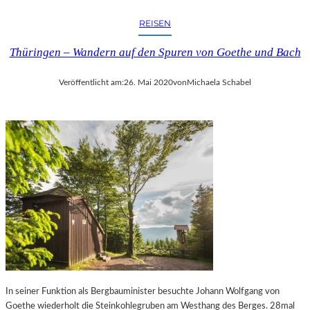
T
N
I
REISEN
–
S
„
S
Thüringen – Wandern auf den Spuren von Goethe und Bach
I
E
C
“
Veröffentlicht am:
26. Mai 2020
von
Michaela Schabel
H
–
A
E
L
I
S
N
I
E
R
S
R
O
W
N
I
D
S
E
C
R
H
A
“
U
—
S
B
In seiner Funktion als Bergbauminister besuchte Johann Wolfgang von
S
I
Goethe wiederholt die Steinkohlegruben am Westhang des Berges. 28mal