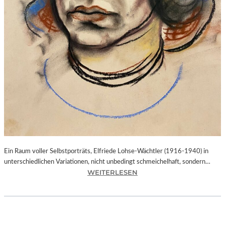
O
N
K
A
N
D
I
N
S
K
Y
,
M
U
Ein Raum voller Selbstporträts, Elfriede Lohse-Wächtler (1916-1940) in
S
unterschiedlichen Variationen, nicht unbedingt schmeichelhaft, sondern…
E
:
WEITERLESEN
V
B
O
A
N
Y
M
E
A
R