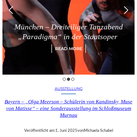
München – Dreiteiliger Tanzabend
„Paradigma“ in der Staatsoper
READ MORE
AUSSTELLUNG
Bayern – „Olga Meerson – Schülerin von Kandinsky, Muse
von Matisse“ – eine Sonderausstellung im Schloßmuseum
Murnau
Veröffentlicht am:
1. Juni 2025
von
Michaela Schabel