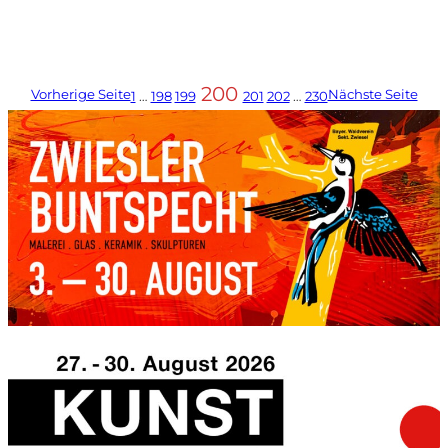
200
Vorherige Seite
Nächste Seite
1
…
198
199
201
202
…
230