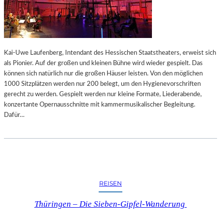
W
U
Ä
R
C
N
H
A
T
U
Kai-Uwe Laufenberg, Intendant des Hessischen Staatstheaters, erweist sich
L
als Pionier. Auf der großen und kleinen Bühne wird wieder gespielt. Das
E
können sich natürlich nur die großen Häuser leisten. Von den möglichen
R
1000 Sitzplätzen werden nur 200 belegt, um den Hygienevorschriften
I
gerecht zu werden. Gespielt werden nur kleine Formate, Liederabende,
M
konzertante Opernausschnitte mit kammermusikalischer Begleitung.
F
Dafür…
R
A
N
Z
M
A
R
REISEN
C
M
Thüringen – Die Sieben-Gipfel-Wanderung
U
S