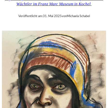
O
Wächtler im Franz Marc Museum in Kochel
L
G
A
Veröffentlicht am:
31. Mai 2025
von
Michaela Schabel
M
E
E
R
S
O
N
–
S
C
H
Ü
L
E
R
I
N
V