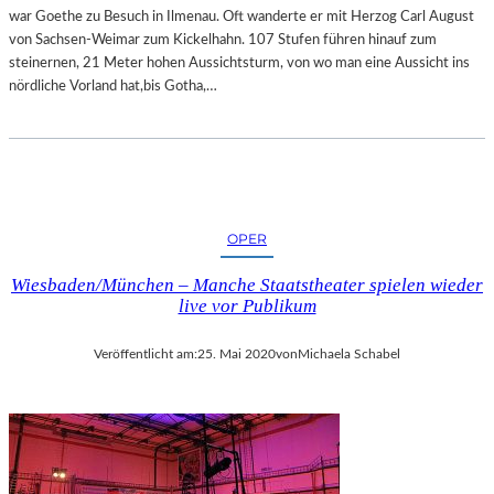
T
L
war Goethe zu Besuch in Ilmenau. Oft wanderte er mit Herzog Carl August
E
D
von Sachsen-Weimar zum Kickelhahn. 107 Stufen führen hinauf zum
L
E
steinernen, 21 Meter hohen Aussichtsturm, von wo man eine Aussicht ins
L
R
nördliche Vorland hat,bis Gotha,…
U
V
N
O
G
N
I
E
M
L
S
F
C
OPER
R
H
I
L
Wiesbaden/München – Manche Staatstheater spielen wieder
E
O
live vor Publikum
D
SS
E
M
Veröffentlicht am:
25. Mai 2020
von
Michaela Schabel
L
U
O
S
H
E
S
U
E
M
-
M