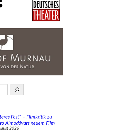
teres Fest“ – Filmkritik zu
ro Almodóvars neuem Film
ugust 2026