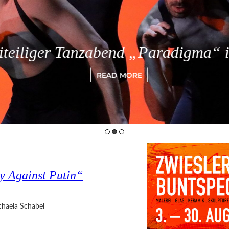
eiliger Tanzabend „Paradigma“ in
READ MORE
y Against Putin“
haela Schabel