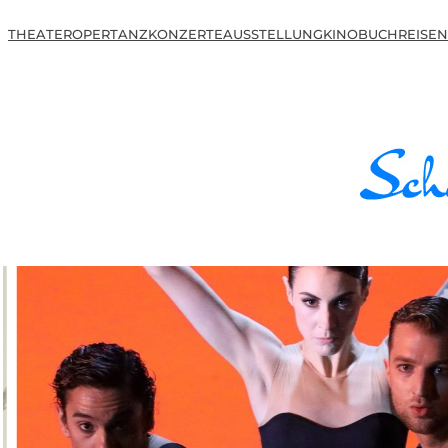
THEATER
OPER
TANZ
KONZERTE
AUSSTELLUNG
KINO
BUCH
REISEN