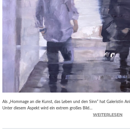
A
G
A
I
N
S
T
P
U
T
I
N
“
Als „Hommage an die Kunst, das Leben und den Sinn“ hat Galeristin Anke
Unter diesem Aspekt wird ein extrem großes Bild…
:
WEITERLESEN
L
A