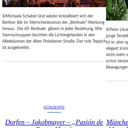
E
S
I
©Michaela Schabel Und wieder kristallisiert sich der
S
Berliner Bär im Sternchenkosmos der „Berlinale“-Werbung
T
heraus. Die 69. Berlinale glitzert in jeder Beziehung. Wie
©Peter Litva
“
Sternschnuppen leuchten die Lichtergirlanden in den
junge Tanzl
–
Alleebäumen der Alten Potsdamer Straße. Der rote Teppich
ist er, aber 
A
ist ausgebreitet.
elegant iron
R
nicht mehr s
B
schon tanze
E
Bewegungen
I
T
E
N
V
O
KONZERTE
N
N
E
Dorfen – Jakobmayer – „Pasión de
Münche
U