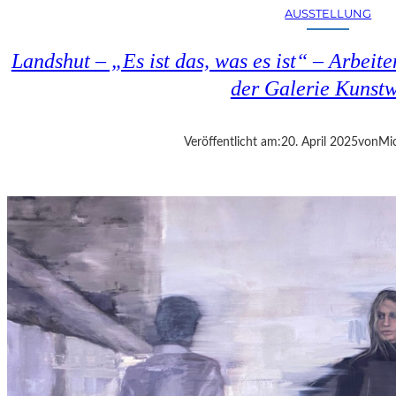
E
AUSSTELLUNG
S
T
Landshut – „Es ist das, was es ist“ – Arbeit
M
Ü
der Galerie Kunst
N
C
H
Veröffentlicht am:
20. April 2025
von
Mic
E
N
–
„
M
R
.
N
O
B
O
D
Y