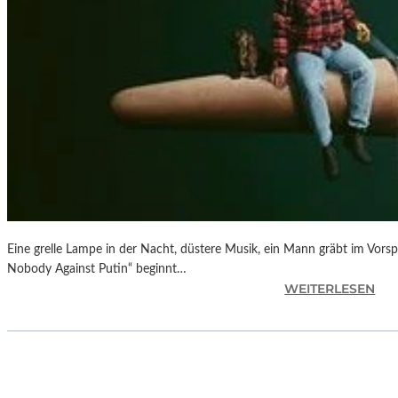
Eine grelle Lampe in der Nacht, düstere Musik, ein Mann gräbt im Vorsp
Nobody Against Putin“ beginnt…
:
WEITERLESEN
D
O
K
.
F