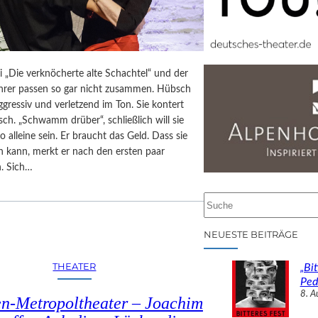
i „Die verknöcherte alte Schachtel“ und der
ehrer passen so gar nicht zusammen. Hübsch
aggressiv und verletzend im Ton. Sie kontert
isch. „Schwamm drüber“, schließlich will sie
o alleine sein. Er braucht das Geld. Dass sie
n kann, merkt er nach den ersten paar
. Sich…
S
u
c
NEUESTE BEITRÄGE
h
e
THEATER
„Bit
n
Ped
8. A
n-Metropoltheater – Joachim