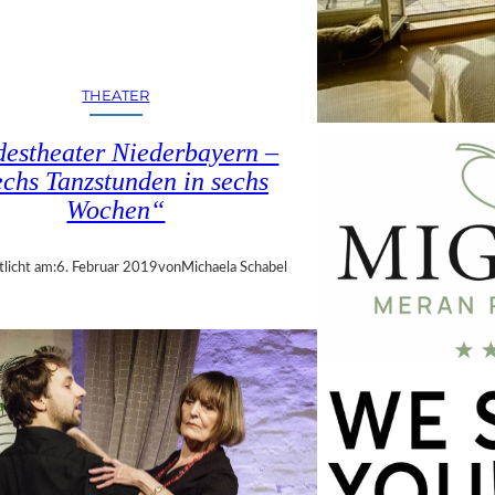
THEATER
estheater Niederbayern –
chs Tanzstunden in sechs
Wochen“
tlicht am:
6. Februar 2019
von
Michaela Schabel