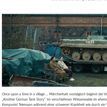
J
A
N
Á
Č
E
K
S
„
D
I
E
A
U
S
F
L
Ü
Once upon a time in a village … Märchenhaft nostalgisch beginnt der V
G
„Another German Tank Story“. Im verschlafenen Wiesenwalde im ehemal
E
Komponist Telemann während einer schweren Krankheit wie durch ein
D