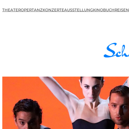
THEATER
OPER
TANZ
KONZERTE
AUSSTELLUNG
KINO
BUCH
REISEN