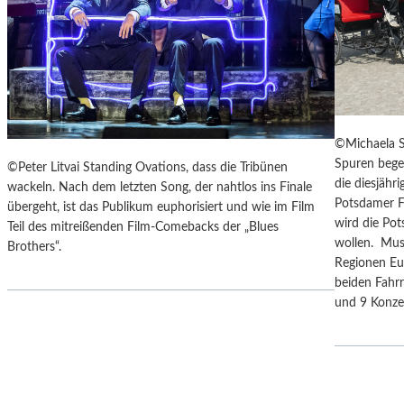
F
I
E
S
R
E
„
Z
A
U
N
M
O
M
T
©Michaela S
O
H
Spuren bege
©Peter Litvai Standing Ovations, dass die Tribünen
N
E
die diesjäh
wackeln. Nach dem letzten Song, der nahtlos ins Finale
D
R
Potsdamer F
übergeht, ist das Publikum euphorisiert und wie im Film
U
G
wird die Po
Teil des mitreißenden Film-Comebacks der „Blues
N
E
wollen. Mus
Brothers“.
D
R
Regionen Eu
Z
M
beiden Fahrr
U
A
und 9 Konz
M
N
P
T
R
A
A
N
G
K