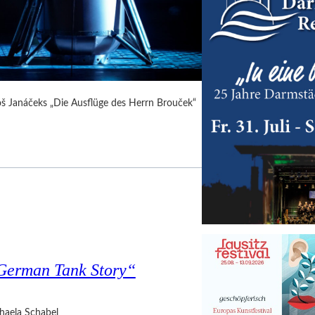
Leoš Janáčeks „Die Ausflüge des Herrn Brouček“
 German Tank Story“
haela Schabel