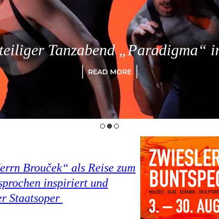
eiliger Tanzabend „Paradigma“ in
READ MORE
Herrn Brouček“ als Reise zum
prochen inspiriert und
er Staatsoper