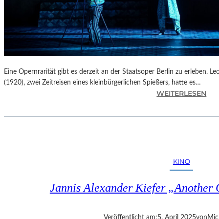
Eine Opernrarität gibt es derzeit an der Staatsoper Berlin zu erleben. 
(1920), zwei Zeitreisen eines kleinbürgerlichen Spießers, hatte es…
:
WEITERLESEN
B
E
R
L
I
N
KINO
–
L
Jannis Alexander Kiefer „Another
E
O
Š
Veröffentlicht am:
5. April 2025
von
Mic