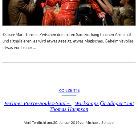
N
S
T
A
L
©Jean-Marc Turmes Zwischen dem roten Samtvorhang tauchen Arme auf
T
und signalisieren, es wird etwas gezeigt, etwas Magisches, Geheimnisvolles
U
etwas von früher …
N
G
E
N
,
L
U
KONZERTE
K
U
Berliner Pierre-Boulez-Saal – „Workshops für Sänger“ mit
L
Thomas Hampson
L
I
Veröffentlicht am:
30. Januar 2019
von
Michaela Schabel
S
C