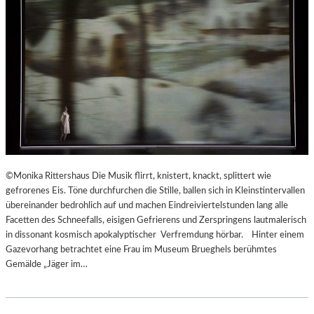
©Monika Rittershaus Die Musik flirrt, knistert, knackt, splittert wie
gefrorenes Eis. Töne durchfurchen die Stille, ballen sich in Kleinstintervallen
übereinander bedrohlich auf und machen Eindreiviertelstunden lang alle
Facetten des Schneefalls, eisigen Gefrierens und Zerspringens lautmalerisch
in dissonant kosmisch apokalyptischer Verfremdung hörbar. Hinter einem
Gazevorhang betrachtet eine Frau im Museum Brueghels berühmtes
Gemälde „Jäger im…