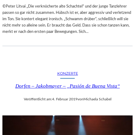
A
E
©Peter Litvai „Die verknöcherte alte Schachtel“ und der junge Tanzlehrer
L
T
passen so gar nicht zusammen. Hübsch ist er, aber aggressiv und verletzend
E
M
im Ton. Sie kontert elegant ironisch. „Schwamm drüber“, schließlich will sie
R
I
nicht mehr so alleine sein. Er braucht das Geld. Dass sie schon tanzen kann,
I
T
merkt er nach den ersten paar Bewegungen. Sich…
E
S
K
C
U
H
N
Ö
S
N
T
S
W
KONZERTE
T
E
E
R
Dorfen – Jakobmayer – „Pasión de Buena Vista“
M
K
O
Veröffentlicht am:
4. Februar 2019
von
Michaela Schabel
R
T
Ö
S
T
E