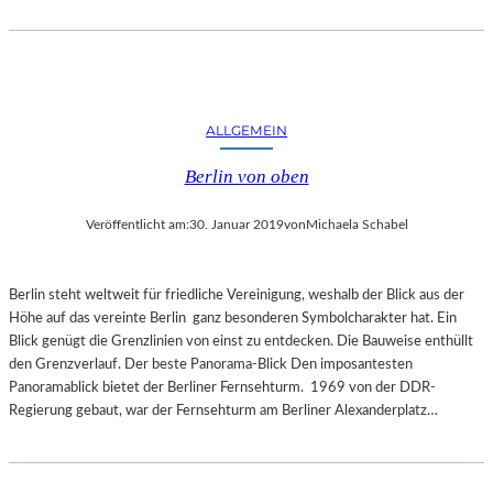
E
R
N
A
T
U
ALLGEMEIN
R
Berlin von oben
Veröffentlicht am:
30. Januar 2019
von
Michaela Schabel
Berlin steht weltweit für friedliche Vereinigung, weshalb der Blick aus der
Höhe auf das vereinte Berlin ganz besonderen Symbolcharakter hat. Ein
Blick genügt die Grenzlinien von einst zu entdecken. Die Bauweise enthüllt
den Grenzverlauf. Der beste Panorama-Blick Den imposantesten
Panoramablick bietet der Berliner Fernsehturm. 1969 von der DDR-
Regierung gebaut, war der Fernsehturm am Berliner Alexanderplatz…