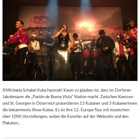
R
R
E
I
C
H
S
,
A
U
SS
E
R
O
©MIchaela Schabel Kuba hautnah! Kaum zu glauben ist, dass im Dorfener
R
Jakobmayer die „Pasión de Buena Vista“ Station macht. Zwischen Koessen
D
und St. Georgen in Österreich präsentieren 13 Kubaner und 3 Kubanerinnen
E
die bekannteste Show Kubas. Es ist ihre 12. Europa-Tour mit inzwischen
N
über 1000 Vorstellungen, wobei die Künstler auf der Webseite und den
T
Plakaten…
L
I