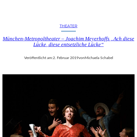
C
H
E
N
THEATER
K
U
München-Metropoltheater – Joachim Meyerhoffs „Ach diese
N
Lücke, diese entsetzliche Lücke“
S
T
-
Veröffentlicht am:
2. Februar 2019
von
Michaela Schabel
U
N
D
M
U
S
I
K
V
E
R
A