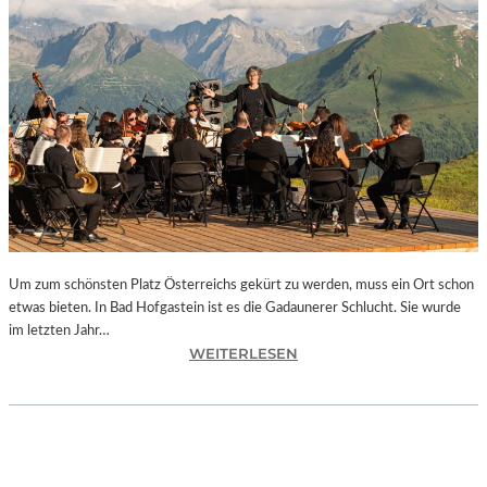
E
S
I
S
T
“
–
A
R
B
E
I
Um zum schönsten Platz Österreichs gekürt zu werden, muss ein Ort schon
T
etwas bieten. In Bad Hofgastein ist es die Gadaunerer Schlucht. Sie wurde
E
im letzten Jahr…
N
:
WEITERLESEN
V
Ö
O
S
N
T
N
E
E
R
U