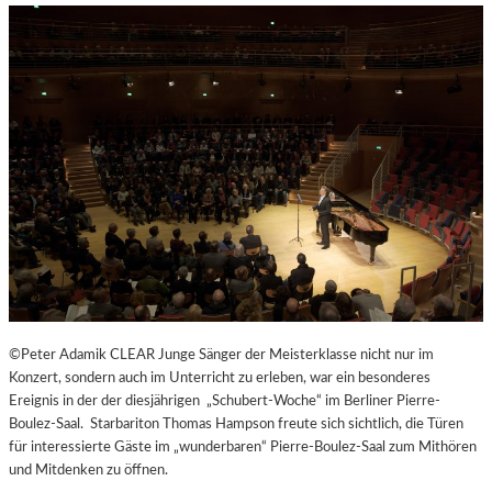
H
E
N
G
E
N
Ü
S
S
E
N
U
N
D
Y
©Peter Adamik CLEAR Junge Sänger der Meisterklasse nicht nur im
O
Konzert, sondern auch im Unterricht zu erleben, war ein besonderes
G
Ereignis in der der diesjährigen „Schubert-Woche“ im Berliner Pierre-
A
Boulez-Saal. Starbariton Thomas Hampson freute sich sichtlich, die Türen
I
für interessierte Gäste im „wunderbaren“ Pierre-Boulez-Saal zum Mithören
N
und Mitdenken zu öffnen.
D