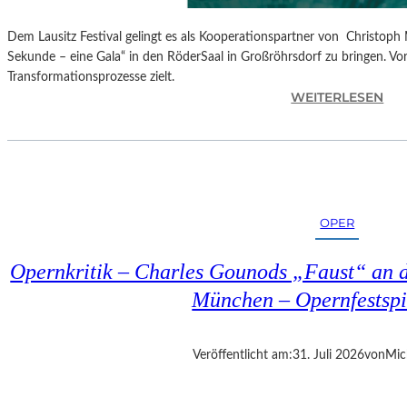
Dem Lausitz Festival gelingt es als Kooperationspartner von Christoph 
Sekunde – eine Gala“ in den RöderSaal in Großröhrsdorf zu bringen. Vorb
Transformationsprozesse zielt.
:
WEITERLESEN
C
H
R
I
S
T
OPER
O
P
Opernkritik – Charles Gounods „Faust“ an d
H
M
München – Opernfestspi
A
R
T
Veröffentlicht am:
31. Juli 2026
von
Mic
H
A