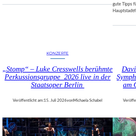
I
D
gute Tipps fü
E
E
Hauptstadtfl
S
R
E
B
K
A
O
Y
P
E
R
R
KONZERTE
O
I
D
S
„Stomp“ – Luke Cresswells berühmte
Davi
U
C
Perkussionsgruppe 2026 live in der
Symph
K
H
T
Staatsoper Berlin
am 
E
I
N
O
S
Veröffentlicht am:
15. Juli 2026
von
Michaela Schabel
Veröffe
N
T
M
A
I
A
T
T
H
S
A