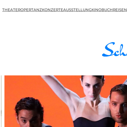
THEATER
OPER
TANZ
KONZERTE
AUSSTELLUNG
KINO
BUCH
REISEN