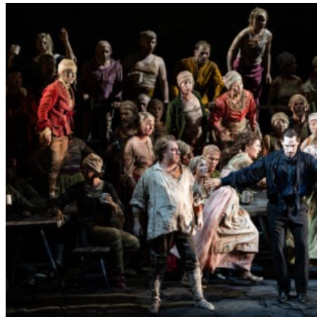
L
E
R
S
„
E
R
S
T
E
L
E
T
Z
T
E
S
E
K
U