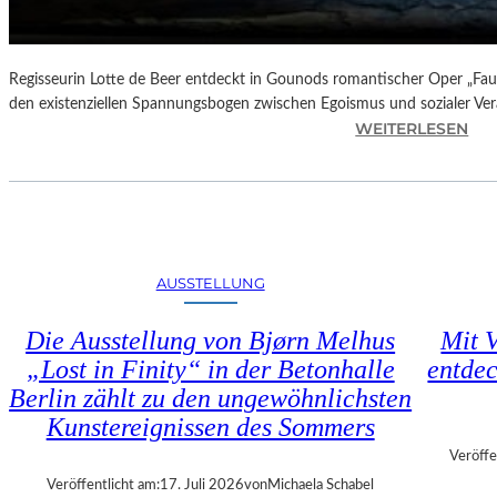
N
D
E
–
Regisseurin Lotte de Beer entdeckt in Gounods romantischer Oper „Faus
E
den existenziellen Spannungsbogen zwischen Egoismus und sozialer Ve
I
:
WEITERLESEN
N
O
E
P
G
E
A
R
L
N
A
K
AUSSTELLUNG
“
R
:
I
Die Ausstellung von Bjørn Melhus
Mit V
W
T
„Lost in Finity“ in der Betonhalle
entdec
A
I
R
Berlin zählt zu den ungewöhnlichsten
K
U
–
Kunstereignissen des Sommers
M
C
Veröffe
F
H
Veröffentlicht am:
17. Juli 2026
von
Michaela Schabel
Ü
A