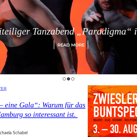
eiliger Tanzabend „Paradigma“ in
READ MORE
TER
 – eine Gala“: Warum für das
amburg so interessant ist.
chaela Schabel