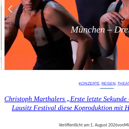
München – Dreit
KONZERTE
, 
REISEN
, 
THEA
Christoph Marthalers „Erste letzte Sekunde
Lausitz Festival diese Koproduktion mit H
Veröffentlicht am:
1. August 2026
von
Mi