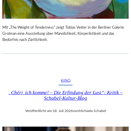
S
E
T
S
E
P
L
R
L
O
Mit „The Weight of Tenderness“ zeigt Tobias Vetter in der Berliner Galerie
U
G
Grolman eine Ausstellung über Männlichkeit, Körperlichkeit und das
N
R
Bedürfnis nach Zärtlichkeit.
G
A
S
M
B
M
E
I
R
M
I
W
KINO
C
U
H
N
„Chéri, ich komme! – Die Erfindung der Lust“: Kritik –
T
D
Schabel-Kultur-Blog
E
R
Veröffentlicht am:
18. Juli 2026
von
Michaela Schabel
L
A
N