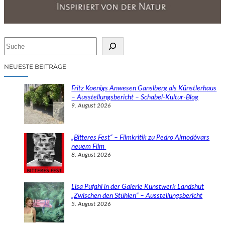
S
u
c
NEUESTE BEITRÄGE
h
e
Fritz Koenigs Anwesen Ganslberg als Künstlerhaus
n
– Ausstellungsbericht – Schabel-Kultur-Blog
9. August 2026
„Bitteres Fest“ – Filmkritik zu Pedro Almodóvars
neuem Film
8. August 2026
Lisa Pufahl in der Galerie Kunstwerk Landshut
„Zwischen den Stühlen“ – Ausstellungsbericht
5. August 2026