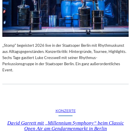
„Stomp“ begeistert 2026 live in der Staatsoper Berlin mit Rhythmuskunst
aus Alltagsgegenständen. Konzertkritik: Hintergründe, Tournee, Highlights.
Sechs Tage gastiert Luke Cresswell mit seiner Rhythmus-
Perkussionsgruppe in der Staatsoper Berlin. Ein ganz außerordentliches
Event.
KONZERTE
David Garrett mit „Millennium Symphony“ beim Classic
Open Air am Gendarmenmarkt in Berlin