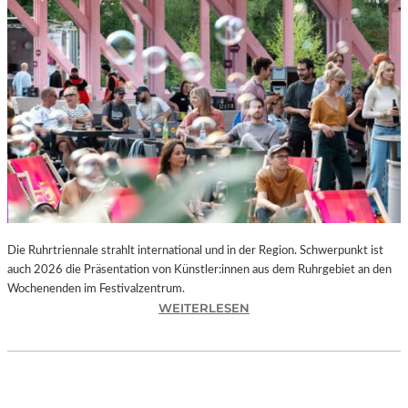
I
E
K
U
N
S
T
W
E
R
K
L
A
N
Die Ruhrtriennale strahlt international und in der Region. Schwerpunkt ist
D
auch 2026 die Präsentation von Künstler:innen aus dem Ruhrgebiet an den
S
Wochenenden im Festivalzentrum.
H
:
WEITERLESEN
U
R
T
U
„
H
Z
R
W
T