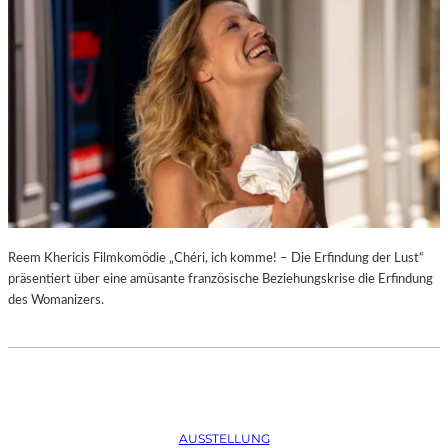
D
–
K
Ü
N
S
T
L
E
R
,
T
E
Reem Khericis Filmkomödie „Chéri, ich komme! – Die Erfindung der Lust“
R
präsentiert über eine amüsante französische Beziehungskrise die Erfindung
M
des Womanizers.
I
N
E
U
N
D
AUSSTELLUNG
F