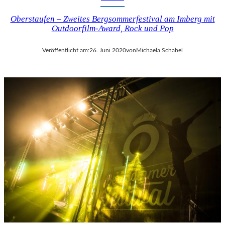
Oberstaufen – Zweites Bergsommerfestival am Imberg mit
Outdoorfilm-Award, Rock und Pop
Veröffentlicht am:
26. Juni 2020
von
Michaela Schabel