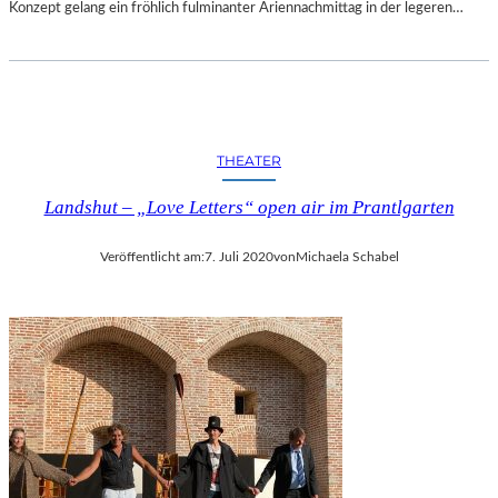
M
Konzept gelang ein fröhlich fulminanter Ariennachmittag in der legeren…
N
I
T
Z
-
Z
THEATER
W
I
Landshut – „Love Letters“ open air im Prantlgarten
C
K
Veröffentlicht am:
7. Juli 2020
von
Michaela Schabel
A
U
2
0
2
5
“
T
E
I
L