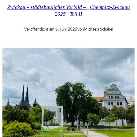
Z
Zwickau – städtebauliches Vorbild – „Chemnitz-Zwickau
–
2025“ Teil II
„
C
–
Veröffentlicht am:
6. Juni 2025
von
Michaela Schabel
T
H
E
U
N
S
E
E
N
“
–
C
H
E
M
N