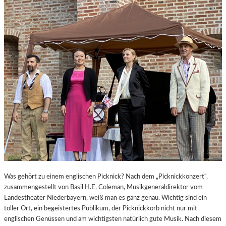
B
A
U
L
I
C
H
E
S
V
O
R
B
I
L
D
–
Was gehört zu einem englischen Picknick? Nach dem „Picknickkonzert“,
„
zusammengestellt von Basil H.E. Coleman, Musikgeneraldirektor vom
C
Landestheater Niederbayern, weiß man es ganz genau. Wichtig sind ein
H
toller Ort, ein begeistertes Publikum, der Picknickkorb nicht nur mit
E
englischen Genüssen und am wichtigsten natürlich gute Musik. Nach diesem