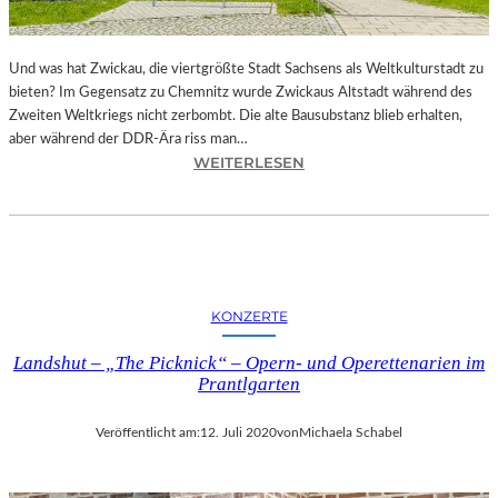
I
T
Z
Und was hat Zwickau, die viertgrößte Stadt Sachsens als Weltkulturstadt zu
-
bieten? Im Gegensatz zu Chemnitz wurde Zwickaus Altstadt während des
Z
Zweiten Weltkriegs nicht zerbombt. Die alte Bausubstanz blieb erhalten,
W
aber während der DDR-Ära riss man…
I
:
WEITERLESEN
C
Z
K
W
A
I
U
C
2
K
0
A
2
KONZERTE
U
5
–
T
Landshut – „The Picknick“ – Opern- und Operettenarien im
S
E
Prantlgarten
T
I
Ä
L
Veröffentlicht am:
12. Juli 2020
von
Michaela Schabel
D
I
T
E