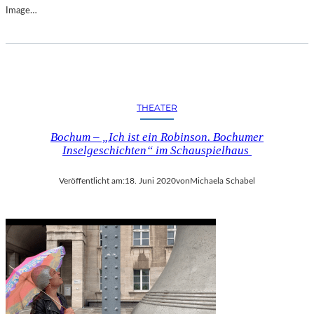
Image…
THEATER
Bochum – „Ich ist ein Robinson. Bochumer
Inselgeschichten“ im Schauspielhaus
Veröffentlicht am:
18. Juni 2020
von
Michaela Schabel