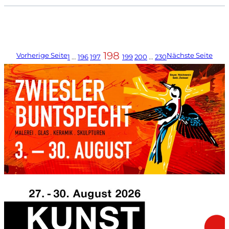
198
Vorherige Seite
Nächste Seite
1
…
196
197
199
200
…
230