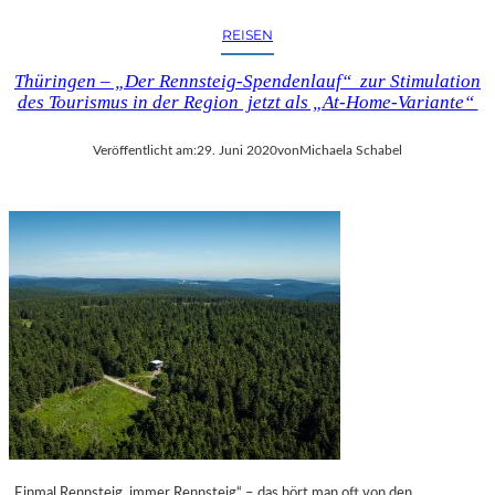
REISEN
Thüringen – „Der Rennsteig-Spendenlauf“ zur Stimulation
des Tourismus in der Region jetzt als „At-Home-Variante“
Veröffentlicht am:
29. Juni 2020
von
Michaela Schabel
„Einmal Rennsteig, immer Rennsteig“ – das hört man oft von den