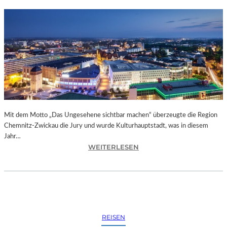
Mit dem Motto „Das Ungesehene sichtbar machen“ überzeugte die Region
Chemnitz-Zwickau die Jury und wurde Kulturhauptstadt, was in diesem
Jahr…
:
WEITERLESEN
C
H
E
M
N
I
REISEN
T