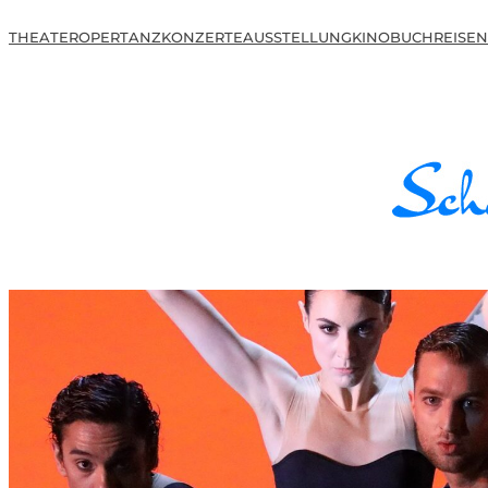
THEATER
OPER
TANZ
KONZERTE
AUSSTELLUNG
KINO
BUCH
REISEN