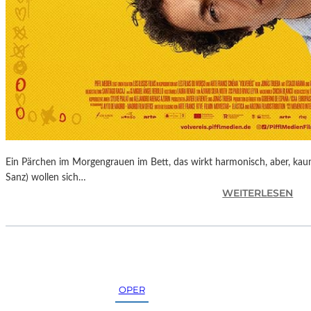
K
U
N
S
T
M
E
S
S
E
Ein Pärchen im Morgengrauen im Bett, das wirkt harmonisch, aber, kaum
Sanz) wollen sich…
:
WEITERLESEN
J
O
N
A
S
T
OPER
R