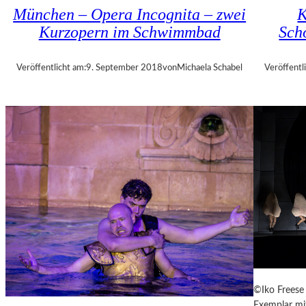
U
München – Opera Incognita – zwei
K
E
Kurzopern im Schwimmbad
Sch
B
A
–
Veröffentlicht am:
9. September 2018
von
Michaela Schabel
Veröffentl
„
V
O
L
V
E
R
É
I
S
–
E
I
N
F
©Iko Freese 
A
Exemplar mit