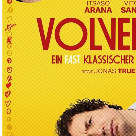
R
T
D
I
E
6
.
I
N
T
E
R
N
A
T
I
O
N
A
L
E