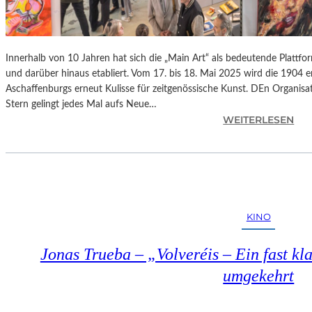
Innerhalb von 10 Jahren hat sich die „Main Art“ als bedeutende Plattfo
und darüber hinaus etabliert. Vom 17. bis 18. Mai 2025 wird die 1904 
Aschaffenburgs erneut Kulisse für zeitgenössische Kunst. DEn Organisat
Stern gelingt jedes Mal aufs Neue…
:
WEITERLESEN
A
S
C
H
A
F
KINO
F
E
Jonas Trueba – „Volveréis – Ein fast kl
N
B
umgekehrt
U
R