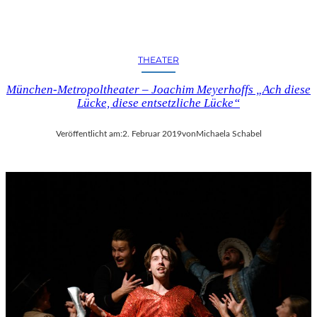
C
H
E
N
THEATER
K
U
München-Metropoltheater – Joachim Meyerhoffs „Ach diese
N
Lücke, diese entsetzliche Lücke“
S
T
-
Veröffentlicht am:
2. Februar 2019
von
Michaela Schabel
U
N
D
M
U
S
I
K
V
E
R
A