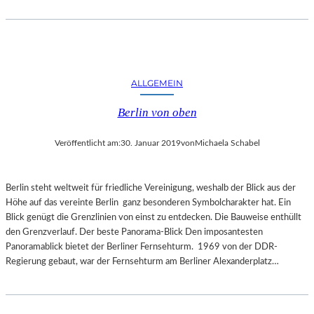
E
R
N
A
T
U
ALLGEMEIN
R
Berlin von oben
Veröffentlicht am:
30. Januar 2019
von
Michaela Schabel
Berlin steht weltweit für friedliche Vereinigung, weshalb der Blick aus der
Höhe auf das vereinte Berlin ganz besonderen Symbolcharakter hat. Ein
Blick genügt die Grenzlinien von einst zu entdecken. Die Bauweise enthüllt
den Grenzverlauf. Der beste Panorama-Blick Den imposantesten
Panoramablick bietet der Berliner Fernsehturm. 1969 von der DDR-
Regierung gebaut, war der Fernsehturm am Berliner Alexanderplatz…