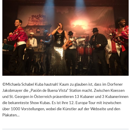
R
R
E
I
C
H
S
,
A
U
SS
E
R
O
©MIchaela Schabel Kuba hautnah! Kaum zu glauben ist, dass im Dorfener
R
Jakobmayer die „Pasión de Buena Vista“ Station macht. Zwischen Koessen
D
und St. Georgen in Österreich präsentieren 13 Kubaner und 3 Kubanerinnen
E
die bekannteste Show Kubas. Es ist ihre 12. Europa-Tour mit inzwischen
N
über 1000 Vorstellungen, wobei die Künstler auf der Webseite und den
T
Plakaten…
L
I