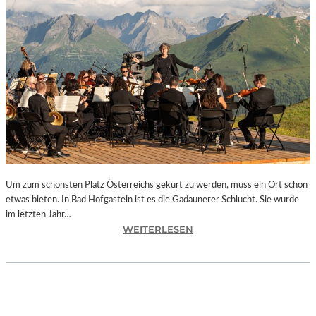
E
S
I
S
T
“
–
A
R
B
E
I
Um zum schönsten Platz Österreichs gekürt zu werden, muss ein Ort schon
T
etwas bieten. In Bad Hofgastein ist es die Gadaunerer Schlucht. Sie wurde
E
im letzten Jahr…
N
:
WEITERLESEN
V
Ö
O
S
N
T
N
E
E
R
U