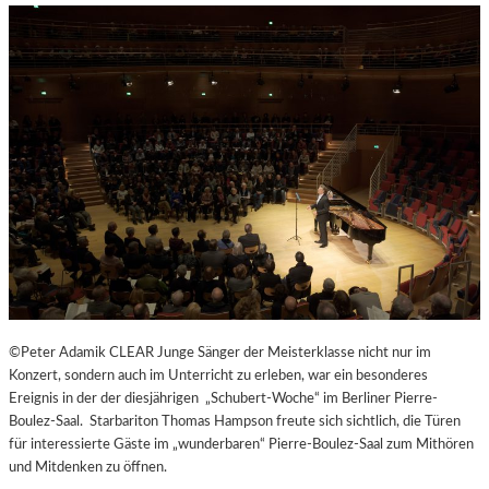
H
E
N
G
E
N
Ü
S
S
E
N
U
N
D
Y
©Peter Adamik CLEAR Junge Sänger der Meisterklasse nicht nur im
O
Konzert, sondern auch im Unterricht zu erleben, war ein besonderes
G
Ereignis in der der diesjährigen „Schubert-Woche“ im Berliner Pierre-
A
Boulez-Saal. Starbariton Thomas Hampson freute sich sichtlich, die Türen
I
für interessierte Gäste im „wunderbaren“ Pierre-Boulez-Saal zum Mithören
N
und Mitdenken zu öffnen.
D