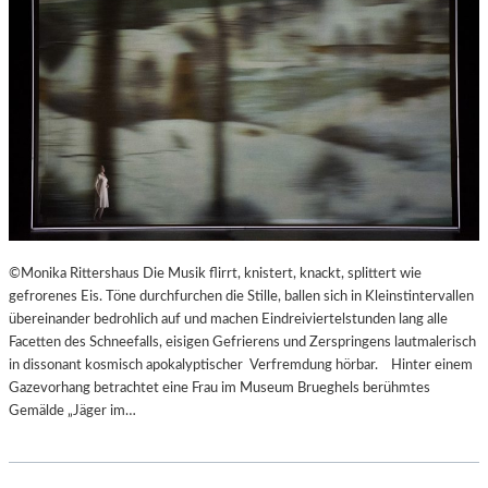
©Monika Rittershaus Die Musik flirrt, knistert, knackt, splittert wie
gefrorenes Eis. Töne durchfurchen die Stille, ballen sich in Kleinstintervallen
übereinander bedrohlich auf und machen Eindreiviertelstunden lang alle
Facetten des Schneefalls, eisigen Gefrierens und Zerspringens lautmalerisch
in dissonant kosmisch apokalyptischer Verfremdung hörbar. Hinter einem
Gazevorhang betrachtet eine Frau im Museum Brueghels berühmtes
Gemälde „Jäger im…