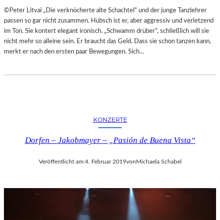
A
E
©Peter Litvai „Die verknöcherte alte Schachtel“ und der junge Tanzlehrer
L
T
passen so gar nicht zusammen. Hübsch ist er, aber aggressiv und verletzend
E
M
im Ton. Sie kontert elegant ironisch. „Schwamm drüber“, schließlich will sie
R
I
nicht mehr so alleine sein. Er braucht das Geld. Dass sie schon tanzen kann,
I
T
merkt er nach den ersten paar Bewegungen. Sich…
E
S
K
C
U
H
N
Ö
S
N
T
S
W
KONZERTE
T
E
E
R
Dorfen – Jakobmayer – „Pasión de Buena Vista“
M
K
O
Veröffentlicht am:
4. Februar 2019
von
Michaela Schabel
R
T
Ö
S
T
E