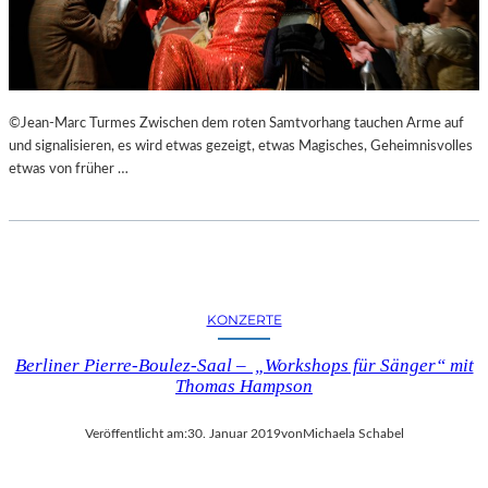
N
S
T
A
L
©Jean-Marc Turmes Zwischen dem roten Samtvorhang tauchen Arme auf
T
und signalisieren, es wird etwas gezeigt, etwas Magisches, Geheimnisvolles
U
etwas von früher …
N
G
E
N
,
L
U
KONZERTE
K
U
Berliner Pierre-Boulez-Saal – „Workshops für Sänger“ mit
L
Thomas Hampson
L
I
Veröffentlicht am:
30. Januar 2019
von
Michaela Schabel
S
C