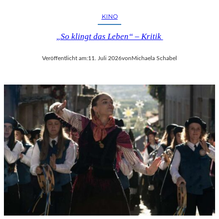
KINO
„So klingt das Leben“ – Kritik
Veröffentlicht am:
11. Juli 2026
von
Michaela Schabel