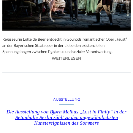
T
E
L
E
T
Z
T
Regisseurin Lotte de Beer entdeckt in Gounods romantischer Oper „Faust“
E
an der Bayerischen Staatsoper in der Liebe den existenziellen
S
Spannungsbogen zwischen Egoismus und sozialer Verantwortung.
E
:
WEITERLESEN
K
O
U
P
N
E
D
R
E
N
–
K
AUSSTELLUNG
E
R
I
I
Die Ausstellung von Bjørn Melhus „Lost in Finity“ in der
N
T
Betonhalle Berlin zählt zu den ungewöhnlichsten
E
I
Kunstereignissen des Sommers
G
K
A
–