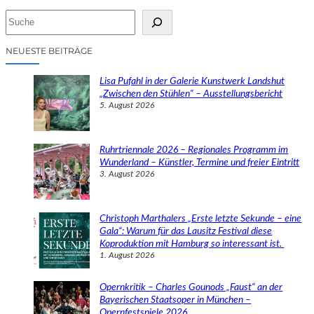
S
u
c
NEUESTE BEITRÄGE
h
e
Lisa Pufahl in der Galerie Kunstwerk Landshut
n
„Zwischen den Stühlen“ – Ausstellungsbericht
5. August 2026
Ruhrtriennale 2026 – Regionales Programm im
Wunderland – Künstler, Termine und freier Eintritt
3. August 2026
Christoph Marthalers „Erste letzte Sekunde – eine
Gala“: Warum für das Lausitz Festival diese
Koproduktion mit Hamburg so interessant ist.
1. August 2026
Opernkritik – Charles Gounods „Faust“ an der
Bayerischen Staatsoper in München –
Opernfestspiele 2026