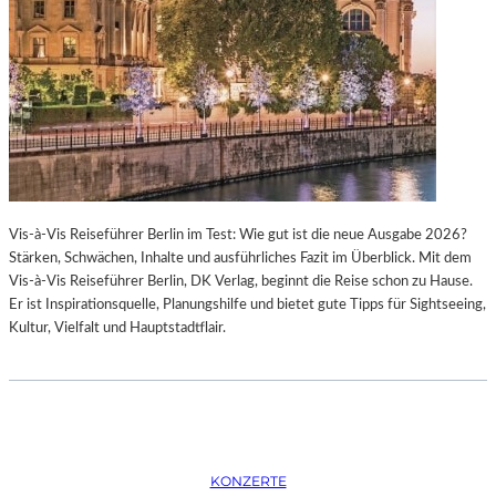
K
S
T
O
I
P
O
E
N
R
M
I
I
N
T
M
H
Ü
A
N
Vis-à-Vis Reiseführer Berlin im Test: Wie gut ist die neue Ausgabe 2026?
M
C
Stärken, Schwächen, Inhalte und ausführliches Fazit im Überblick. Mit dem
B
H
Vis-à-Vis Reiseführer Berlin, DK Verlag, beginnt die Reise schon zu Hause.
U
E
Er ist Inspirationsquelle, Planungshilfe und bietet gute Tipps für Sightseeing,
R
N
Kultur, Vielfalt und Hauptstadtflair.
G
–
S
O
O
P
I
E
N
R
T
N
E
F
KONZERTE
R
E