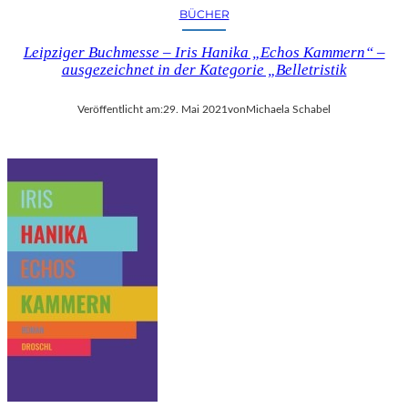
D
BÜCHER
I
E
Leipziger Buchmesse – Iris Hanika „Echos Kammern“ –
T
ausgezeichnet in der Kategorie „Belletristik
R
E
Veröffentlicht am:
29. Mai 2021
von
Michaela Schabel
N
D
S
D
E
S
C
H
I
N
E
S
I
S
C
H