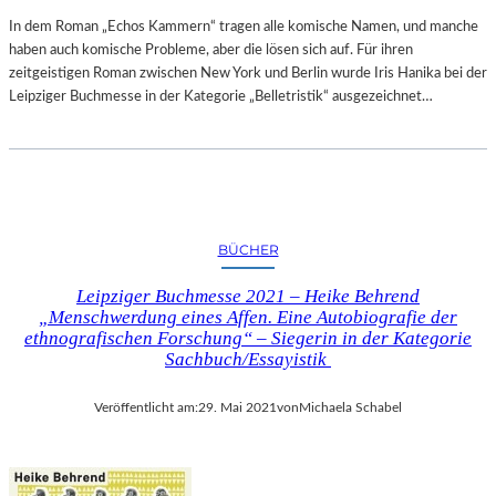
E
In dem Roman „Echos Kammern“ tragen alle komische Namen, und manche
N
haben auch komische Probleme, aber die lösen sich auf. Für ihren
R
zeitgeistigen Roman zwischen New York und Berlin wurde Iris Hanika bei der
E
Leipziger Buchmesse in der Kategorie „Belletristik“ ausgezeichnet…
I
S
E
M
A
R
BÜCHER
K
T
Leipziger Buchmesse 2021 – Heike Behrend
E
„Menschwerdung eines Affen. Eine Autobiografie der
S
ethnografischen Forschung“ – Siegerin in der Kategorie
Sachbuch/Essayistik
Veröffentlicht am:
29. Mai 2021
von
Michaela Schabel