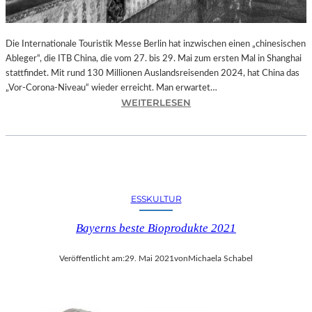
B
I
N
Die Internationale Touristik Messe Berlin hat inzwischen einen „chinesischen
D
Ableger“, die ITB China, die vom 27. bis 29. Mai zum ersten Mal in Shanghai
E
stattfindet. Mit rund 130 Millionen Auslandsreisenden 2024, hat China das
R
„Vor-Corona-Niveau“ wieder erreicht. Man erwartet…
G
:
WEITERLESEN
A
B
L
E
E
R
R
L
I
I
E
N
ESSKULTUR
S
/
C
S
Bayerns beste Bioprodukte 2021
H
H
M
A
A
Veröffentlicht am:
29. Mai 2021
von
Michaela Schabel
N
L
G
F
H
U
A