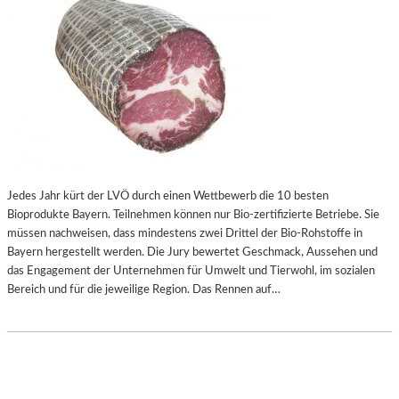
S
I
S
–
J
U
N
G
E
L
E
U
Jedes Jahr kürt der LVÖ durch einen Wettbewerb die 10 besten
T
Bioprodukte Bayern. Teilnehmen können nur Bio-zertifizierte Betriebe. Sie
E
müssen nachweisen, dass mindestens zwei Drittel der Bio-Rohstoffe in
B
Bayern hergestellt werden. Die Jury bewertet Geschmack, Aussehen und
E
das Engagement der Unternehmen für Umwelt und Tierwohl, im sozialen
S
Bereich und für die jeweilige Region. Das Rennen auf…
T
I
M
M
E
N