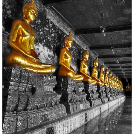
U
L
P
T
U
R
E
N
“
V
O
N
H
A
N
S
S
C
H
E
I