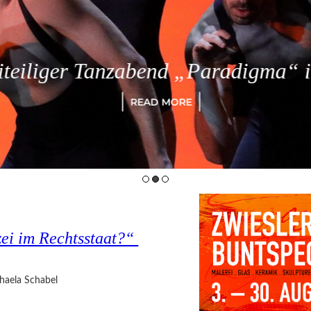
eiliger Tanzabend „Paradigma“ in
READ MORE
ei im Rechtsstaat?“
haela Schabel