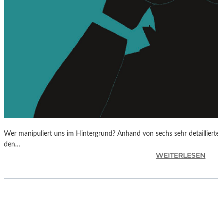
Wer manipuliert uns im Hintergrund? Anhand von sechs sehr detaillierte
den…
:
WEITERLESEN
M
A
T
H
I