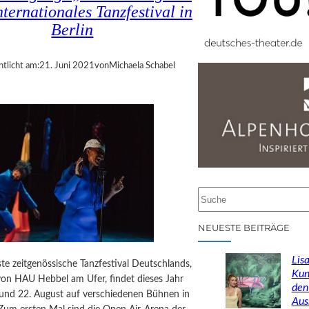
nternationales Tanzfestival in
Berlin
ntlicht am:
21. Juni 2021
von
Michaela Schabel
S
u
c
NEUESTE BEITRÄGE
h
e
Lisa
te zeitgenössische Tanzfestival Deutschlands,
n
Kun
von HAU Hebbel am Ufer, findet dieses Jahr
den
 und 22. August auf verschiedenen Bühnen in
Aus