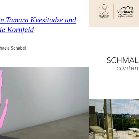
on Tamara Kvesitadze und
ie Kornfeld
haela Schabel