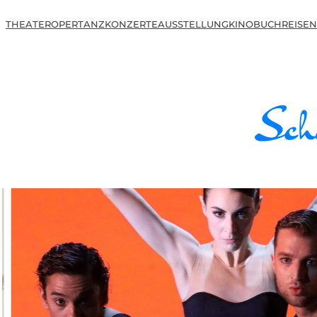
THEATER
OPER
TANZ
KONZERTE
AUSSTELLUNG
KINO
BUCH
REISEN