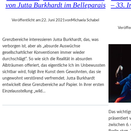
?
von Jutta Burkhardt im Belleparais
– 33. I
N
“
D
E
Veröffentlicht am:
22. Juni 2021
von
Michaela Schabel
R
Veröffe
S
H
Grenzbereiche interessieren Jutta Burkhardt, das, was
A
verborgen ist, aber als „absurde Auswüchse
D
gesellschaftlicher Konventionen immer wieder
O
durchschlägt“. So wie sich die Realität in absurden
W
Albträumen offeriert, das eigentliche Ich im Unbewussten
S
sichtbar wird, folgt ihre Kunst dem Gewohnten, das sie
“
ungewohnt verstörend verfremdet. Jutta Burkhardt
–
entwickelt diese Grenzbereiche auf Papier. In ihrer ersten
A
Einzelausstellung „wild…
R
B
E
Das wichtigs
I
präsentiert 
T
zwischen 6.
E