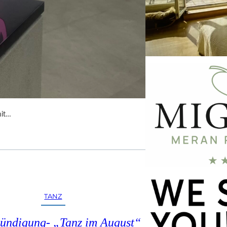
 mit…
TANZ
ündigung- „Tanz im August“