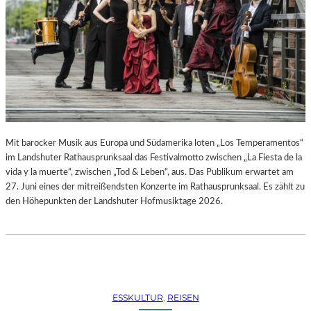
R
R
E
C
H
T
E
B
E
R
A
Mit barocker Musik aus Europa und Südamerika loten „Los Temperamentos“
U
im Landshuter Rathausprunksaal das Festivalmotto zwischen „La Fiesta de la
B
vida y la muerte“, zwischen „Tod & Leben“, aus. Das Publikum erwartet am
T
27. Juni eines der mitreißendsten Konzerte im Rathausprunksaal. Es zählt zu
“
den Höhepunkten der Landshuter Hofmusiktage 2026.
(
2
0
2
6
)
ESSKULTUR
, 
REISEN
–