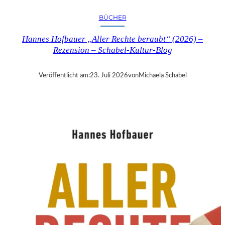
R
Y
BÜCHER
T
I
Hannes Hofbauer „Aller Rechte beraubt“ (2026) –
M
Rezension – Schabel-Kultur-Blog
E
“
–
Veröffentlicht am:
23. Juli 2026
von
Michaela Schabel
S
A
N
D
R
A
W
O
L
L
N
E
R
S