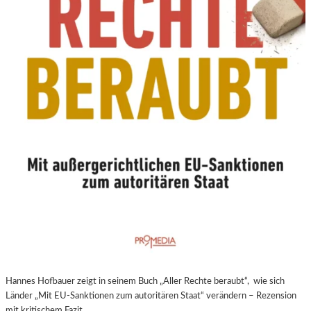
N
E
U
E
R
E
X
P
E
R
I
M
E
N
T
E
L
L
E
Hannes Hofbauer zeigt in seinem Buch „Aller Rechte beraubt“, wie sich
R
Länder „Mit EU-Sanktionen zum autoritären Staat“ verändern – Rezension
F
mit kritischem Fazit