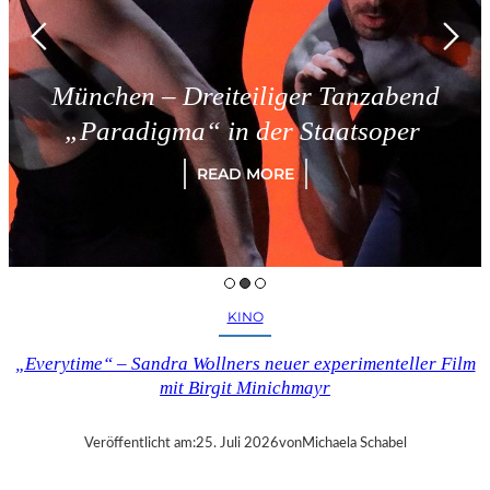
München – Dreiteiliger Tanzabend
„Paradigma“ in der Staatsoper
READ MORE
KINO
„Everytime“ – Sandra Wollners neuer experimenteller Film
mit Birgit Minichmayr
Veröffentlicht am:
25. Juli 2026
von
Michaela Schabel