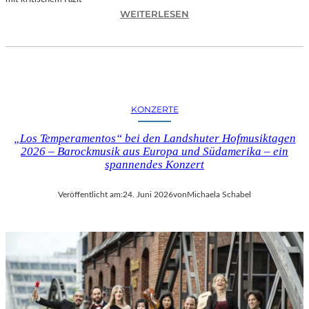
I
:
WEITERLESEN
L
H
M
A
M
N
I
N
T
E
B
S
I
KONZERTE
H
R
O
G
„Los Temperamentos“ bei den Landshuter Hofmusiktagen
F
I
2026 – Barockmusik aus Europa und Südamerika – ein
B
spannendes Konzert
T
A
M
U
I
Veröffentlicht am:
24. Juni 2026
von
Michaela Schabel
E
N
R
I
„
C
A
H
L
M
L
A
E
Y
R