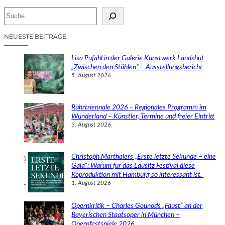
S
u
c
NEUESTE BEITRÄGE
h
e
Lisa Pufahl in der Galerie Kunstwerk Landshut
n
„Zwischen den Stühlen“ – Ausstellungsbericht
5. August 2026
Ruhrtriennale 2026 – Regionales Programm im
Wunderland – Künstler, Termine und freier Eintritt
3. August 2026
Christoph Marthalers „Erste letzte Sekunde – eine
Gala“: Warum für das Lausitz Festival diese
Koproduktion mit Hamburg so interessant ist.
1. August 2026
Opernkritik – Charles Gounods „Faust“ an der
Bayerischen Staatsoper in München –
Opernfestspiele 2026