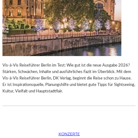
K
S
T
O
I
P
O
E
N
R
M
I
I
N
T
M
H
Ü
A
N
Vis-à-Vis Reiseführer Berlin im Test: Wie gut ist die neue Ausgabe 2026?
M
C
Stärken, Schwächen, Inhalte und ausführliches Fazit im Überblick. Mit dem
B
H
Vis-à-Vis Reiseführer Berlin, DK Verlag, beginnt die Reise schon zu Hause.
U
E
Er ist Inspirationsquelle, Planungshilfe und bietet gute Tipps für Sightseeing,
R
N
Kultur, Vielfalt und Hauptstadtflair.
G
–
S
O
O
P
I
E
N
R
T
N
E
F
KONZERTE
R
E