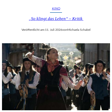
KINO
„So klingt das Leben“ – Kritik
Veröffentlicht am:
11. Juli 2026
von
Michaela Schabel