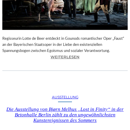
T
E
L
E
T
Z
T
Regisseurin Lotte de Beer entdeckt in Gounods romantischer Oper „Faust“
E
an der Bayerischen Staatsoper in der Liebe den existenziellen
S
Spannungsbogen zwischen Egoismus und sozialer Verantwortung.
E
:
WEITERLESEN
K
O
U
P
N
E
D
R
E
N
–
K
AUSSTELLUNG
E
R
I
I
Die Ausstellung von Bjørn Melhus „Lost in Finity“ in der
N
T
Betonhalle Berlin zählt zu den ungewöhnlichsten
E
I
Kunstereignissen des Sommers
G
K
A
–