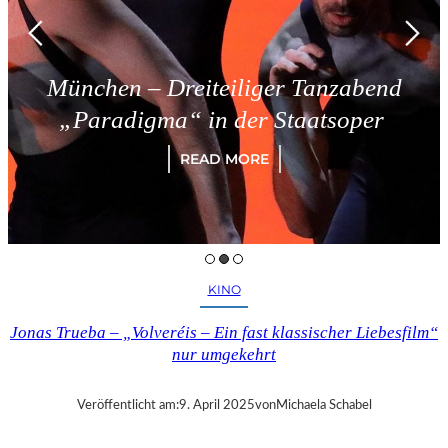
ünchen – Dreiteiliger Tanzabend
„Paradigma“ in der Staatsoper
READ MORE
KINO
Jonas Trueba – „Volveréis – Ein fast klassischer Liebesfilm“
nur umgekehrt
Veröffentlicht am:
9. April 2025
von
Michaela Schabel