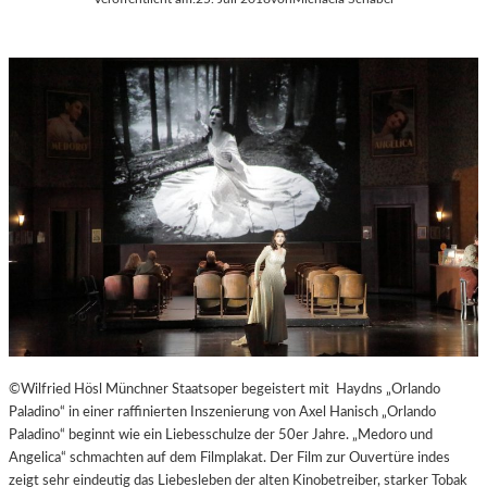
©Wilfried Hösl Münchner Staatsoper begeistert mit Haydns „Orlando
Paladino“ in einer raffinierten Inszenierung von Axel Hanisch „Orlando
Paladino“ beginnt wie ein Liebesschulze der 50er Jahre. „Medoro und
Angelica“ schmachten auf dem Filmplakat. Der Film zur Ouvertüre indes
zeigt sehr eindeutig das Liebesleben der alten Kinobetreiber, starker Tobak