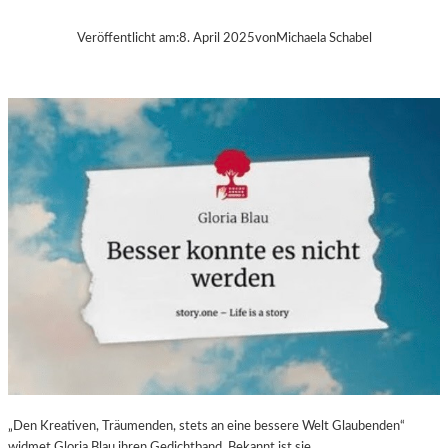
B
A
Veröffentlicht am:
8. April 2025
von
Michaela Schabel
–
„
V
O
L
V
E
R
É
I
S
–
E
I
N
F
A
S
„Den Kreativen, Träumenden, stets an eine bessere Welt Glaubenden“
T
widmet Gloria Blau ihren Gedichtband. Bekannt ist sie…