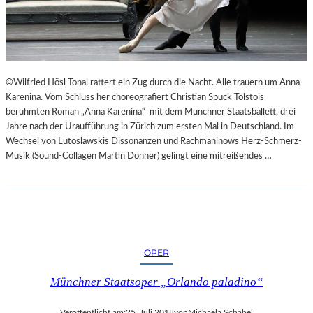
“
N
N
T
U
E
R
E
U
S
M
N
©Wilfried Hösl Tonal rattert ein Zug durch die Nacht. Alle trauern um Anna
G
I
Karenina. Vom Schluss her choreografiert Christian Spuck Tolstois
E
C
berühmten Roman „Anna Karenina“ mit dem Münchner Staatsballett, drei
K
H
Jahre nach der Uraufführung in Zürich zum ersten Mal in Deutschland. Im
E
T
Wechsel von Lutoslawskis Dissonanzen und Rachmaninows Herz-Schmerz-
H
W
Musik (Sound-Collagen Martin Donner) gelingt eine mitreißendes …
R
E
T
R
D
E
N
“
OPER
Münchner Staatsoper „Orlando paladino“
Veröffentlicht am:
25. Juli 2018
von
Michaela Schabel