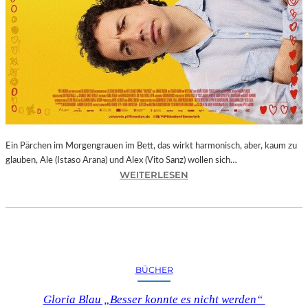
Ein Pärchen im Morgengrauen im Bett, das wirkt harmonisch, aber, kaum zu
glauben, Ale (Istaso Arana) und Alex (Vito Sanz) wollen sich…
:
WEITERLESEN
J
O
N
A
S
T
BÜCHER
R
U
Gloria Blau „Besser konnte es nicht werden“
E