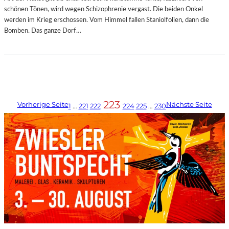
schönen Tönen, wird wegen Schizophrenie vergast. Die beiden Onkel
werden im Krieg erschossen. Vom Himmel fallen Staniolfolien, dann die
Bomben. Das ganze Dorf…
223
Vorherige Seite
Nächste Seite
1
…
221
222
224
225
…
230