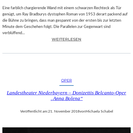
T
A
Eine farblich chargierende Wand mit einem schwarzen Rechteck als Tür
T
genügt, um Ray Bradburys dystophen Roman von 1953 derart packend auf
I
die Bühne zu bringen, dass man gespannt von der ersten bis zur letzten
O
Minute dem Geschehen folgt. Die Parallelen zur Gegenwart sind
N
verblüffend…
:
S
WEITERLESEN
L
S
A
T
N
Ü
D
C
S
K
H
„
OPER
U
U
T
N
Landestheater Niederbayern – Donizettis Belcanto-Oper
–
D
„Anna Bolena“
R
A
A
L
Veröffentlicht am:
21. November 2018
von
Michaela Schabel
Y
L
B
E
R
T
A
I