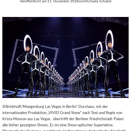
Veröffentlicht am:
11. November 2018
von
Michaela Schabel
A
Y
E
R
N
©Brinkhoff/Moegenburg Las Vegas in Berlin? Durchaus, mit der
internationalen Produktion „VIVID Grand Show“ nach Text und Regie von
Krista Monson aus Las Vegas, übertrifft der Berliner Friedrichstadt-Palast
alle bisher gezeigten Shows. Es ist eine Show optischer Superlative.