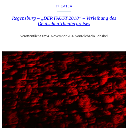
THEATER
Regensburg – „DER FAUST 2018“ – Verleihung des
Deutschen Theaterpreises
Veröffentlicht am:
4. November 2018
von
Michaela Schabel