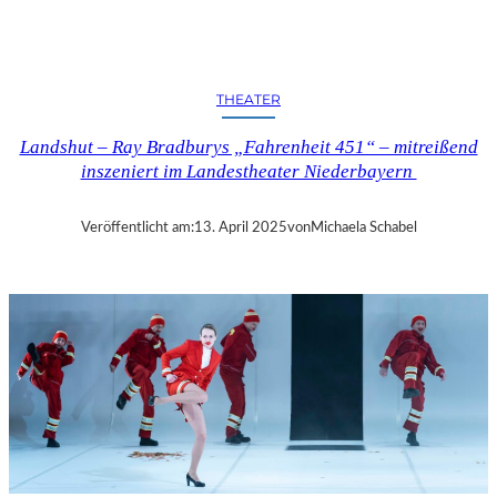
N
D
S
H
THEATER
U
T
Landshut – Ray Bradburys „Fahrenheit 451“ – mitreißend
–
inszeniert im Landestheater Niederbayern
T
H
O
Veröffentlicht am:
13. April 2025
von
Michaela Schabel
M
A
S
K
Ö
C
K
S
A
G
I