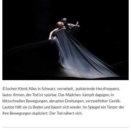
©Jochen Klenk Alles in Schwarz, vernebelt, pulsierende Herzfrequenz,
lauter Atmen, der Tod ist spürbar. Das Mädchen kämpft dagegen, in
blitzschnellen Bewegungen, abrupten Drehungen, verzweifelter Gestik.
Lautlos fällt sie zu Boden und bäumt sich wieder. Im Spiegel ein Tänzer der
ihre Bewegungen dupliziert. Der Tod nähert sich.