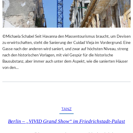
I
E
M
S
L
T
A
H
N
E
D
A
©Michaela Schabel Seit Havanna den Massentourismus braucht, um Devisen
E
T
zu erwirtschaften, steht die Sanierung der Cuidad Vieja im Vordergrund. Eine
S
E
Gasse nach der anderen wird saniert, und zwar auf höchsten Niveau, streng
T
R
nach den historischen Vorlagen, mit viel Gespür für die historische
H
Bausubstanz, aber immer auch unter dem Aspekt, wie die sanierten Häuser
E
von den…
A
T
E
R
N
I
E
TANZ
D
E
Berlin – „VIVID Grand Show“ im Friedrichstadt-Palast
R
B