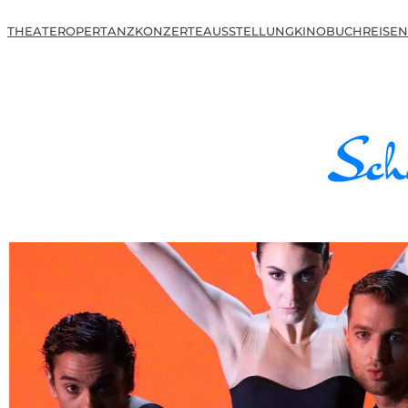
THEATER
OPER
TANZ
KONZERTE
AUSSTELLUNG
KINO
BUCH
REISEN