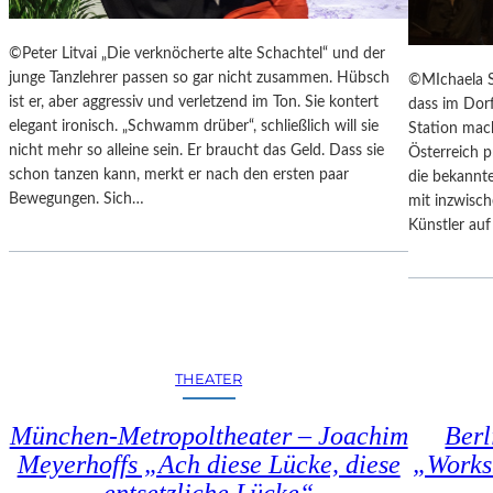
U
K
N
T
©Peter Litvai „Die verknöcherte alte Schachtel“ und der
S
E
junge Tanzlehrer passen so gar nicht zusammen. Hübsch
©MIchaela S
T
T
ist er, aber aggressiv und verletzend im Ton. Sie kontert
dass im Dor
W
M
elegant ironisch. „Schwamm drüber“, schließlich will sie
Station mac
E
I
nicht mehr so alleine sein. Er braucht das Geld. Dass sie
Österreich 
R
T
schon tanzen kann, merkt er nach den ersten paar
die bekannte
K
S
Bewegungen. Sich…
mit inzwisch
C
Künstler au
H
Ö
N
S
T
E
M
THEATER
O
R
München-Metropoltheater – Joachim
Berl
T
Meyerhoffs „Ach diese Lücke, diese
„Works
Ö