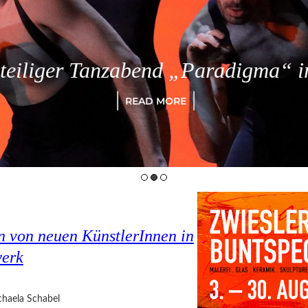
eiliger Tanzabend „Paradigma“ in
READ MORE
en von neuen KünstlerInnen in
werk
haela Schabel