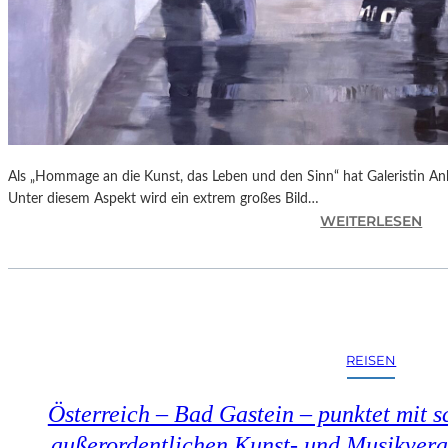
Als „Hommage an die Kunst, das Leben und den Sinn“ hat Galeristin Anke
Unter diesem Aspekt wird ein extrem großes Bild…
:
WEITERLESEN
L
A
N
D
S
H
REISEN
U
T
Österreich – Bad Gastein – punktet mit s
–
„
außerordentlichen Kunst- und Musikveran