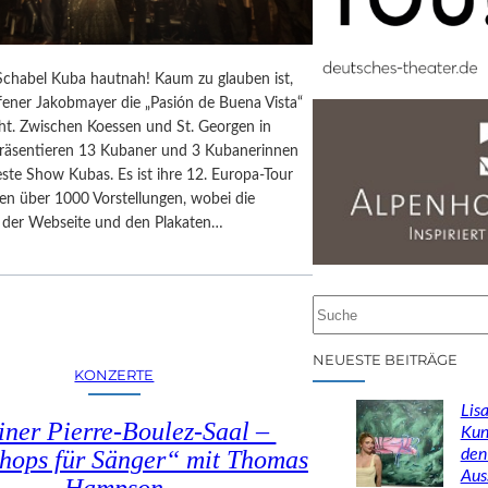
chabel Kuba hautnah! Kaum zu glauben ist,
fener Jakobmayer die „Pasión de Buena Vista“
ht. Zwischen Koessen und St. Georgen in
präsentieren 13 Kubaner und 3 Kubanerinnen
ste Show Kubas. Es ist ihre 12. Europa-Tour
en über 1000 Vorstellungen, wobei die
f der Webseite und den Plakaten…
S
u
c
NEUESTE BEITRÄGE
KONZERTE
h
e
Lisa
iner Pierre-Boulez-Saal –
n
Kun
den
hops für Sänger“ mit Thomas
Aus