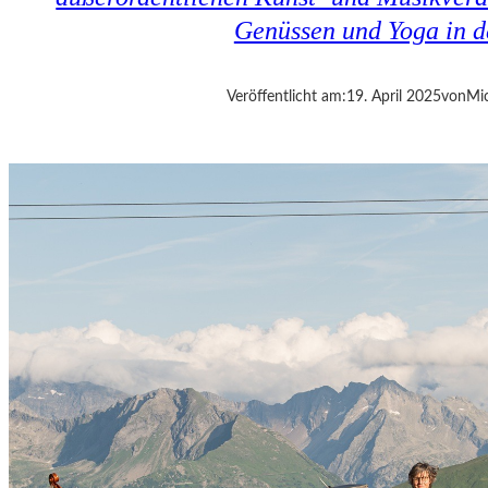
E
Genüssen und Yoga in d
S
I
S
Veröffentlicht am:
19. April 2025
von
Mic
T
D
A
S
,
W
A
S
E
S
I
S
T
“
–
A