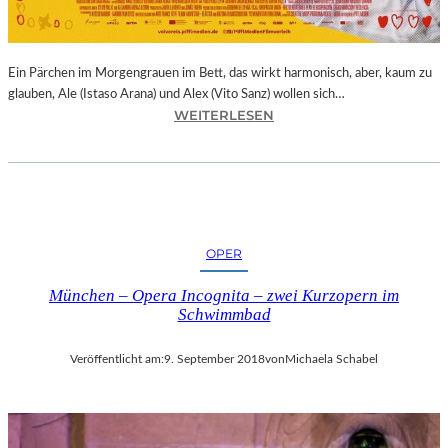
E
R
N
Ein Pärchen im Morgengrauen im Bett, das wirkt harmonisch, aber, kaum zu
A
glauben, Ale (Istaso Arana) und Alex (Vito Sanz) wollen sich…
T
:
WEITERLESEN
I
J
O
O
N
N
A
A
L
S
E
T
K
OPER
R
U
U
N
München – Opera Incognita – zwei Kurzopern im
E
S
Schwimmbad
B
T
A
M
Veröffentlicht am:
9. September 2018
von
Michaela Schabel
–
E
„
S
V
S
O
E