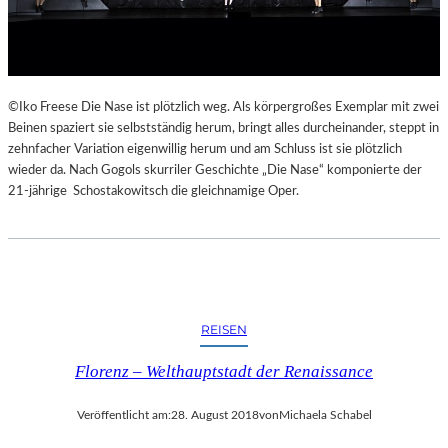
E
K
E
H
R
©Iko Freese Die Nase ist plötzlich weg. Als körpergroßes Exemplar mit zwei
T
Beinen spaziert sie selbstständig herum, bringt alles durcheinander, steppt in
zehnfacher Variation eigenwillig herum und am Schluss ist sie plötzlich
wieder da. Nach Gogols skurriler Geschichte „Die Nase“ komponierte der
21-jährige Schostakowitsch die gleichnamige Oper.
REISEN
Florenz – Welthauptstadt der Renaissance
Veröffentlicht am:
28. August 2018
von
Michaela Schabel