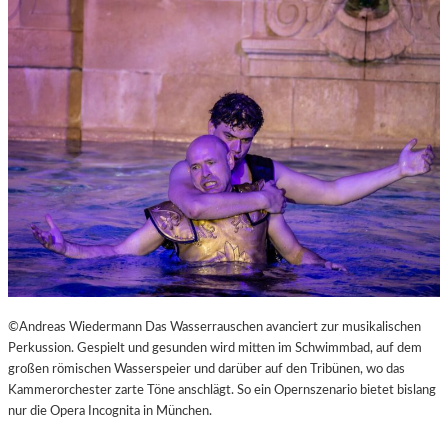
L
V
E
R
É
I
S
–
E
I
N
F
A
S
T
K
©Andreas Wiedermann Das Wasserrauschen avanciert zur musikalischen
L
Perkussion. Gespielt und gesunden wird mitten im Schwimmbad, auf dem
A
großen römischen Wasserspeier und darüber auf den Tribünen, wo das
S
Kammerorchester zarte Töne anschlägt. So ein Opernszenario bietet bislang
S
nur die Opera Incognita in München.
I
S