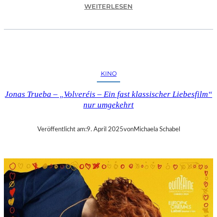
:
WEITERLESEN
A
S
C
H
A
F
KINO
F
E
Jonas Trueba – „Volveréis – Ein fast klassischer Liebesfilm“
N
nur umgekehrt
B
U
R
Veröffentlicht am:
9. April 2025
von
Michaela Schabel
G
–
„
M
A
I
N
A