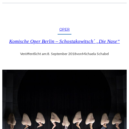
C
H
E
R
L
OPER
I
Komische Oper Berlin – Schostakowitsch´ „Die Nase“
E
B
E
Veröffentlicht am:
8. September 2018
von
Michaela Schabel
S
F
I
L
M
“
N
U
R
U
M
G