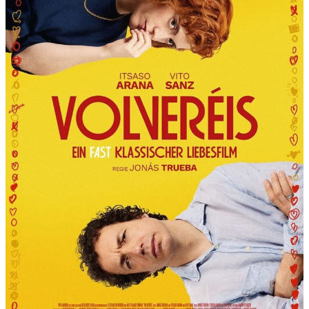
R
T
“
P
R
Ä
S
E
N
T
I
E
R
T
D
I
E
6
.
I
N
T