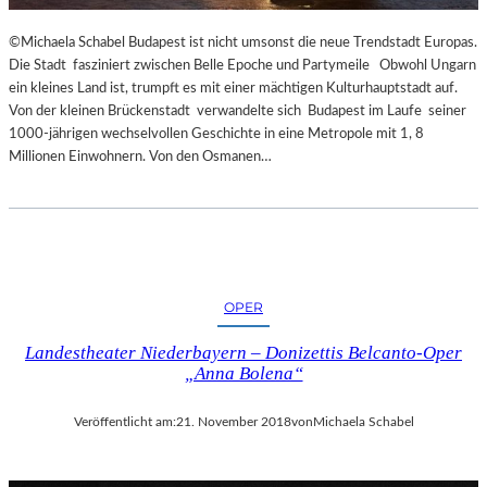
R
T
©Michaela Schabel Budapest ist nicht umsonst die neue Trendstadt Europas.
Z
Die Stadt fasziniert zwischen Belle Epoche und Partymeile Obwohl Ungarn
U
ein kleines Land ist, trumpft es mit einer mächtigen Kulturhauptstadt auf.
R
Von der kleinen Brückenstadt verwandelte sich Budapest im Laufe seiner
E
1000-jährigen wechselvollen Geschichte in eine Metropole mit 1, 8
R
Millionen Einwohnern. Von den Osmanen…
Ö
F
F
N
U
N
G
OPER
D
Landestheater Niederbayern – Donizettis Belcanto-Oper
E
„Anna Bolena“
R
S
A
Veröffentlicht am:
21. November 2018
von
Michaela Schabel
L
Z