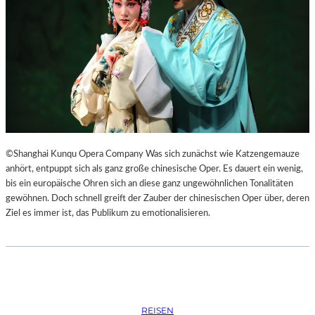
S
O
R
G
S
K
I
S
„
C
H
©Shanghai Kunqu Opera Company Was sich zunächst wie Katzengemauze
O
anhört, entpuppt sich als ganz große chinesische Oper. Es dauert ein wenig,
W
bis ein europäische Ohren sich an diese ganz ungewöhnlichen Tonalitäten
A
gewöhnen. Doch schnell greift der Zauber der chinesischen Oper über, deren
N
Ziel es immer ist, das Publikum zu emotionalisieren.
S
C
H
T
S
C
REISEN
H