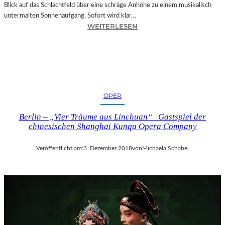
Blick auf das Schlachtfeld über eine schräge Anhöhe zu einem musikalisch
untermalten Sonnenaufgang. Sofort wird klar…
:
WEITERLESEN
S
A
L
Z
B
U
OPER
R
G
Berlin – „Vier Träume aus Linchuan“ Gastspiel der
–
chinesischen Shanghai Kunqu Opera Company
M
O
Veröffentlicht am:
3. Dezember 2018
von
Michaela Schabel
D
E
S
T
M
U
S