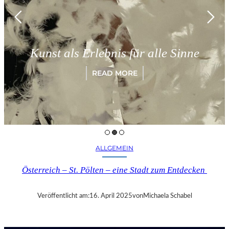
Münch
st als Erlebnis für alle Sinne
„Pa
READ MORE
ALLGEMEIN
Österreich – St. Pölten – eine Stadt zum Entdecken
Veröffentlicht am:
16. April 2025
von
Michaela Schabel