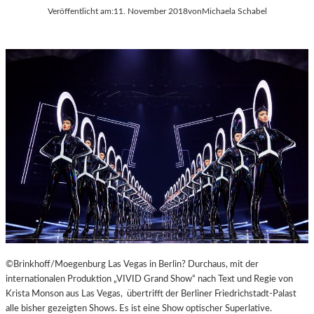
Veröffentlicht am:
11. November 2018
von
Michaela Schabel
©Brinkhoff/Moegenburg Las Vegas in Berlin? Durchaus, mit der
internationalen Produktion „VIVID Grand Show“ nach Text und Regie von
Krista Monson aus Las Vegas, übertrifft der Berliner Friedrichstadt-Palast
alle bisher gezeigten Shows. Es ist eine Show optischer Superlative.