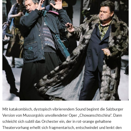
E
S
T
A
D
T
Z
U
M
E
N
T
D
E
C
K
E
N
Mit katakombisch, dystopisch vibrierendem Sound beginnt die Salzburger
Version von Mussorgskis unvollendeter Oper „Chowanschtschina“. Dann
schleicht sich subtil das Orchester ein, der in rot-orange gehaltene
Theatervorhang erhellt sich fragmentarisch, entschwindet und lenkt den