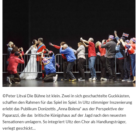
B
U
R
G
E
R
O
S
T
E
R
F
E
S
T
©Peter Litvai Die Bühne ist klein. Zwei in sich geschachtelte Guckkästen,
S
schaffen den Rahmen für das Spiel im Spiel. In Ultz stimmiger Inszenierung
P
erlebt das Publikum Donizettis „Anna Bolena“ aus der Perspektive der
I
Paparazzi, die das britische Königshaus auf der Jagd nach den neuesten
E
Sensationen umlagern. So integriert Ultz den Chor als Handlungsträger,
L
verlegt geschickt…
E