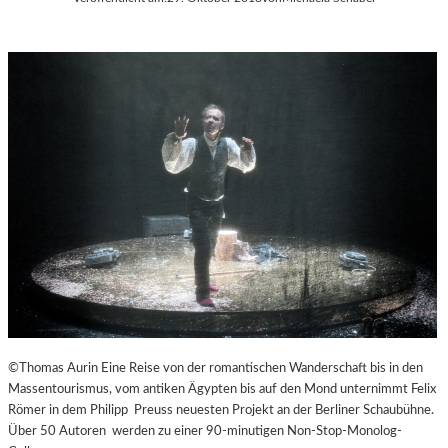
©Thomas Aurin Eine Reise von der romantischen Wanderschaft bis in den
Massentourismus, vom antiken Ägypten bis auf den Mond unternimmt Felix
Römer in dem Philipp Preuss neuesten Projekt an der Berliner Schaubühne.
Über 50 Autoren werden zu einer 90-minutigen Non-Stop-Monolog-