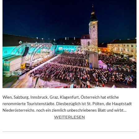
Wien, Salzburg, Innsbruck, Graz, Klagenfurt, Österreich hat etliche
renommierte Touristenstädte. Diesbezüglich ist St. Pölten, die Hauptstadt
Niederösterreichs. noch ein ziemlich unbeschriebenes Blatt und wirbt…
:
WEITERLESEN
Ö
S
T