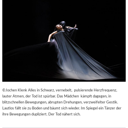
©Jochen Klenk Alles in Schwarz, vernebelt, pulsierende Herzfrequenz,
lauter Atmen, der Tod ist spürbar. Das Mädchen kämpft dagegen, in
blitzschnellen Bewegungen, abrupten Drehungen, verzweifelter Gestik.
Lautlos fällt sie zu Boden und bäumt sich wieder. Im Spiegel ein Tänzer der
ihre Bewegungen dupliziert. Der Tod nähert sich.